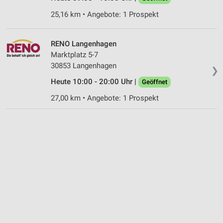
Entwicklung und Verbesserung der Angebote
25,16 km • Angebote: 1 Prospekt
Verwendung reduzierter Daten zur Auswahl von
Inhalten
RENO Langenhagen
IAB-Besonderheiten:
Marktplatz 5-7
Verwendung genauer Standortdaten
30853 Langenhagen
❯
Heute 10:00 - 20:00 Uhr |
Geöffnet
Geräte anhand von aktiv angeforderten
Informationen identifizieren
27,00 km • Angebote: 1 Prospekt
Nicht-IAB-Verarbeitungszwecke:
Notwendig
Performance
Funktional
Werbung