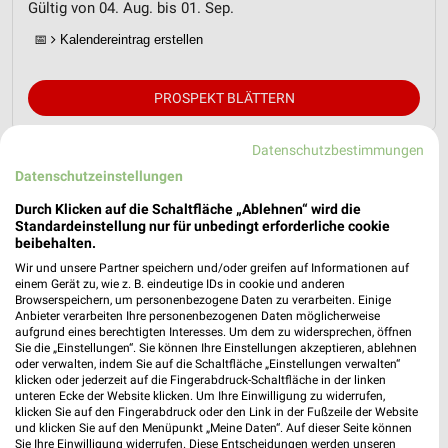
Gültig von 04. Aug. bis 01. Sep.
📅
Kalendereintrag erstellen
PROSPEKT BLÄTTERN
Datenschutzbestimmungen
Datenschutzeinstellungen
MEHR PROSPEKTE
Durch Klicken auf die Schaltfläche „Ablehnen“ wird die
Standardeinstellung nur für unbedingt erforderliche cookie
beibehalten.
Wir und unsere Partner speichern und/oder greifen auf Informationen auf
einem Gerät zu, wie z. B. eindeutige IDs in cookie und anderen
Browserspeichern, um personenbezogene Daten zu verarbeiten. Einige
weekli - Prospekte & Angebote App
Anbieter verarbeiten Ihre personenbezogenen Daten möglicherweise
aufgrund eines berechtigten Interesses. Um dem zu widersprechen, öffnen
Sie die „Einstellungen“. Sie können Ihre Einstellungen akzeptieren, ablehnen
Alle RENO Angebote immer griffbereit – mit der kostenlosen
oder verwalten, indem Sie auf die Schaltfläche „Einstellungen verwalten“
weekli App für iOS & Android.
klicken oder jederzeit auf die Fingerabdruck-Schaltfläche in der linken
unteren Ecke der Website klicken. Um Ihre Einwilligung zu widerrufen,
klicken Sie auf den Fingerabdruck oder den Link in der Fußzeile der Website
✔
Standortgenaue Angebote
und klicken Sie auf den Menüpunkt „Meine Daten“. Auf dieser Seite können
✔
Folge deinem Lieblingshändler
Sie Ihre Einwilligung widerrufen. Diese Entscheidungen werden unseren