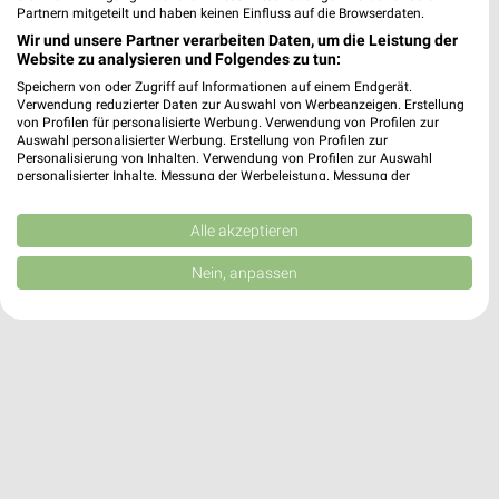
✔
Push-Benachrichtigungen bei neuen Prospekten
Partnern mitgeteilt und haben keinen Einfluss auf die Browserdaten.
✔
Einkaufsliste - Einkauf stressfrei planen
Wir und unsere Partner verarbeiten Daten, um die Leistung der
Website zu analysieren und Folgendes zu tun:
Speichern von oder Zugriff auf Informationen auf einem Endgerät.
JETZT LADEN UND SPAREN!
Verwendung reduzierter Daten zur Auswahl von Werbeanzeigen. Erstellung
von Profilen für personalisierte Werbung. Verwendung von Profilen zur
Auswahl personalisierter Werbung. Erstellung von Profilen zur
Personalisierung von Inhalten. Verwendung von Profilen zur Auswahl
personalisierter Inhalte. Messung der Werbeleistung. Messung der
Performance von Inhalten. Analyse von Zielgruppen durch Statistiken oder
Kombinationen von Daten aus verschiedenen Quellen. Entwicklung und
Verbesserung der Angebote. Verwendung reduzierter Daten zur Auswahl
Alle akzeptieren
von Inhalten.
Daten können außerhalb der Europäischen Union weitergegeben und in die
Nein, anpassen
USA gesendet werden.
Ihre Einwilligung und die cookie Richtlinie gelten ausschließlich für diese
Website/App.
Partnerliste anzeigen (1 IAB-Anbieter)
Wir nutzen Ihre Daten für folgende Zwecke:
IAB-Verarbeitungszwecke:
Speichern von oder Zugriff auf Informationen
auf einem Endgerät