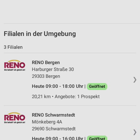
Verwendung reduzierter Daten zur Auswahl von
Werbeanzeigen
Erstellung von Profilen für personalisierte
Werbung
Filialen in der Umgebung
Verwendung von Profilen zur Auswahl
personalisierter Werbung
3 Filialen
Erstellung von Profilen zur Personalisierung
RENO Bergen
von Inhalten
Harburger Straße 30
Verwendung von Profilen zur Auswahl
29303 Bergen
❯
personalisierter Inhalte
Heute 09:00 - 18:00 Uhr |
Geöffnet
Messung der Werbeleistung
20,21 km • Angebote: 1 Prospekt
Messung der Performance von Inhalten
RENO Schwarmstedt
Analyse von Zielgruppen durch Statistiken oder
Mönkeberg 4A
Kombinationen von Daten aus verschiedenen
29690 Schwarmstedt
Quellen
❯
Heute 09:00 - 16:00 Uhr |
Geöffnet