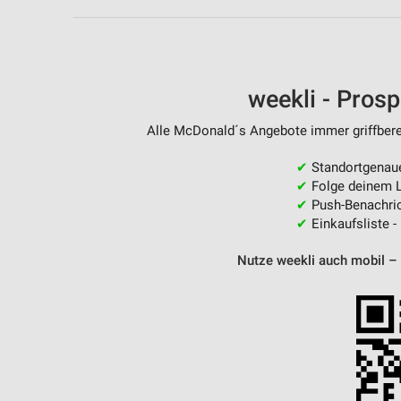
Messung der Performance von Inhalten
Analyse von Zielgruppen durch Statistiken oder Kombinationen 
Quellen
weekli - Pros
Entwicklung und Verbesserung der Angebote
Alle McDonald´s Angebote immer griffberei
Verwendung reduzierter Daten zur Auswahl von Inhalten
✔
Standortgenau
IAB-Besonderheiten:
✔
Folge deinem L
Verwendung genauer Standortdaten
✔
Push-Benachric
✔
Einkaufsliste -
Geräte anhand von aktiv angeforderten Informationen identifizie
Nutze weekli auch mobil –
Nicht-IAB-Verarbeitungszwecke:
Notwendig
Performance
Funktional
Werbung