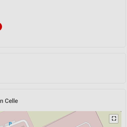
n Celle
⛶