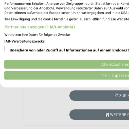
Performance von Inhalten. Analyse von Zielgruppen durch Statistiken oder Kom
und Verbesserung der Angebote. Verwendung reduzierter Daten zur Auswahl von
Daten können außerhalb der Europäischen Union weitergegeben und in die USA 
Ihre Einwilligung und die cookie Richtlinie gelten ausschließlich für diese Websit
Partnerliste anzeigen (1 IAB-Anbieter)
Wir nutzen Ihre Daten für folgende Zwecke:
IAB-Verarbeitungszwecke:
Speichern von oder Zugriff auf Informationen auf einem Endgerät
Verwendung reduzierter Daten zur Auswahl von Werbeanzeigen
Alle akzeptiere
Erstellung von Profilen für personalisierte Werbung
Nein, anpassen
Aktuell kein
Verwendung von Profilen zur Auswahl personalisierter Werbung
ZUR 
Erstellung von Profilen zur Personalisierung von Inhalten
Verwendung von Profilen zur Auswahl personalisierter Inhalte
WEITERE 
Messung der Werbeleistung