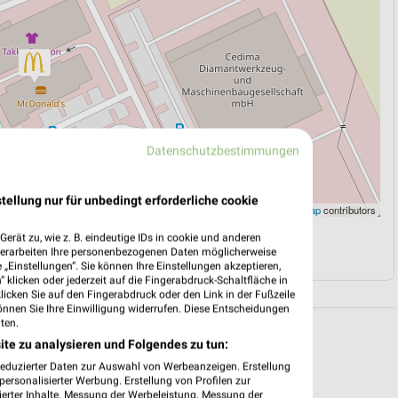
Datenschutzbestimmungen
tellung nur für unbedingt erforderliche cookie
Leaflet
|
©
OpenStreetMap
contributors
erät zu, wie z. B. eindeutige IDs in cookie und anderen
N
NAVIGATION MIT GOOGLE/IOS MAPS
verarbeiten Ihre personenbezogenen Daten möglicherweise
„Einstellungen“. Sie können Ihre Einstellungen akzeptieren,
 klicken oder jederzeit auf die Fingerabdruck-Schaltfläche in
klicken Sie auf den Fingerabdruck oder den Link in der Fußzeile
önnen Sie Ihre Einwilligung widerrufen. Diese Entscheidungen
ten.
ite zu analysieren und Folgendes zu tun:
reduzierter Daten zur Auswahl von Werbeanzeigen. Erstellung
ersonalisierter Werbung. Erstellung von Profilen zur
ierter Inhalte. Messung der Werbeleistung. Messung der