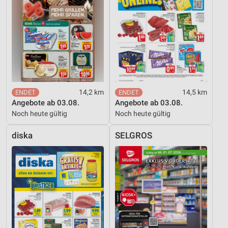
IAB-Besonderheiten:
Verwendung genauer Standortdaten
Geräte anhand von aktiv angeforderten
Informationen identifizieren
Nicht-IAB-Verarbeitungszwecke:
14,2 km
14,5 km
Notwendig
Angebote ab 03.08.
Angebote ab 03.08.
Noch heute gültig
Noch heute gültig
Performance
diska
SELGROS
Funktional
Werbung