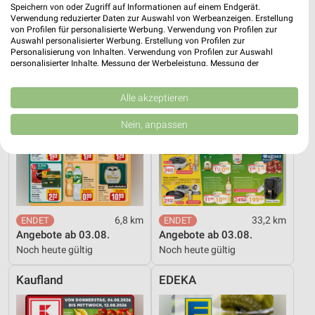
Speichern von oder Zugriff auf Informationen auf einem Endgerät.
REWE
Globus
Verwendung reduzierter Daten zur Auswahl von Werbeanzeigen. Erstellung
von Profilen für personalisierte Werbung. Verwendung von Profilen zur
Auswahl personalisierter Werbung. Erstellung von Profilen zur
Personalisierung von Inhalten. Verwendung von Profilen zur Auswahl
personalisierter Inhalte. Messung der Werbeleistung. Messung der
Performance von Inhalten. Analyse von Zielgruppen durch Statistiken oder
Kombinationen von Daten aus verschiedenen Quellen. Entwicklung und
Verbesserung der Angebote. Verwendung reduzierter Daten zur Auswahl
Alle akzeptieren
von Inhalten.
Daten können außerhalb der Europäischen Union weitergegeben und in die
Nein, anpassen
USA gesendet werden.
Ihre Einwilligung und die cookie Richtlinie gelten ausschließlich für diese
Website/App.
Partnerliste anzeigen (1 IAB-Anbieter)
Wir nutzen Ihre Daten für folgende Zwecke:
IAB-Verarbeitungszwecke:
6,8 km
33,2 km
Speichern von oder Zugriff auf Informationen
Angebote ab 03.08.
Angebote ab 03.08.
auf einem Endgerät
Noch heute gültig
Noch heute gültig
Verwendung reduzierter Daten zur Auswahl von
Kaufland
EDEKA
Werbeanzeigen
Erstellung von Profilen für personalisierte