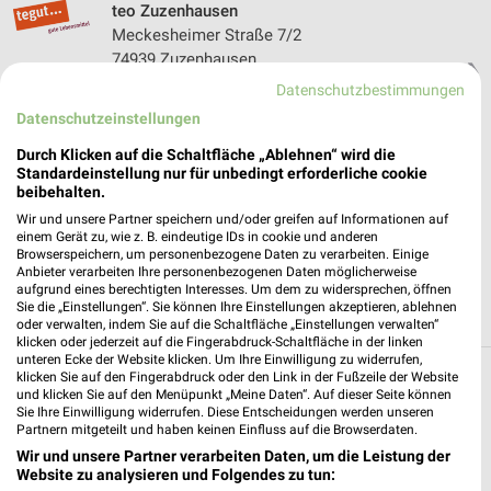
teo Zuzenhausen
Meckesheimer Straße 7/2
74939 Zuzenhausen
❯
Datenschutzbestimmungen
Heute 00:00 - 23:59 Uhr |
Geöffnet
Datenschutzeinstellungen
481,12 km
Durch Klicken auf die Schaltfläche „Ablehnen“ wird die
Standardeinstellung nur für unbedingt erforderliche cookie
beibehalten.
nah und gut Arlt Neckargemünd
Wiesenbacher Straße 65-69
Wir und unsere Partner speichern und/oder greifen auf Informationen auf
einem Gerät zu, wie z. B. eindeutige IDs in cookie und anderen
69151 Neckargemünd
❯
Browserspeichern, um personenbezogene Daten zu verarbeiten. Einige
Anbieter verarbeiten Ihre personenbezogenen Daten möglicherweise
Heute 08:00 - 18:00 Uhr |
Geöffnet
aufgrund eines berechtigten Interesses. Um dem zu widersprechen, öffnen
Sie die „Einstellungen“. Sie können Ihre Einstellungen akzeptieren, ablehnen
474,44 km
oder verwalten, indem Sie auf die Schaltfläche „Einstellungen verwalten“
klicken oder jederzeit auf die Fingerabdruck-Schaltfläche in der linken
unteren Ecke der Website klicken. Um Ihre Einwilligung zu widerrufen,
klicken Sie auf den Fingerabdruck oder den Link in der Fußzeile der Website
Supermärkte Angebote und Prospekte für
und klicken Sie auf den Menüpunkt „Meine Daten“. Auf dieser Seite können
Sie Ihre Einwilligung widerrufen. Diese Entscheidungen werden unseren
Aglasterhausen
Partnern mitgeteilt und haben keinen Einfluss auf die Browserdaten.
Wir und unsere Partner verarbeiten Daten, um die Leistung der
16 Prospekte
Website zu analysieren und Folgendes zu tun: