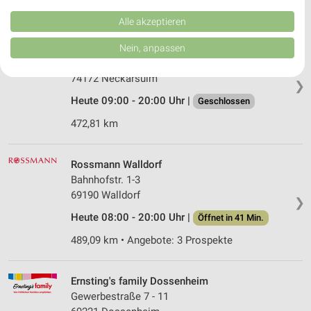
491,29 km • Angebote: 3 Prospekte
Kombinationen von Daten aus verschiedenen Quellen. Entwicklung und
Verbesserung der Angebote. Verwendung reduzierter Daten zur Auswahl
Alle akzeptieren
von Inhalten.
Daten können außerhalb der Europäischen Union weitergegeben und in die
Ernsting's family Neckarsulm
Nein, anpassen
USA gesendet werden.
Hohenloher Str. 2
Ihre Einwilligung und die cookie Richtlinie gelten ausschließlich für diese
74172 Neckarsulm
Website/App.
❯
Partnerliste anzeigen (1 IAB-Anbieter)
Heute 09:00 - 20:00 Uhr |
Geschlossen
Wir nutzen Ihre Daten für folgende Zwecke:
472,81 km
IAB-Verarbeitungszwecke:
Speichern von oder Zugriff auf Informationen
Rossmann Walldorf
auf einem Endgerät
Bahnhofstr. 1-3
69190 Walldorf
Verwendung reduzierter Daten zur Auswahl von
❯
Werbeanzeigen
Heute 08:00 - 20:00 Uhr |
Öffnet in 41 Min.
Erstellung von Profilen für personalisierte
489,09 km • Angebote: 3 Prospekte
Werbung
Verwendung von Profilen zur Auswahl
Ernsting's family Dossenheim
personalisierter Werbung
Gewerbestraße 7 - 11