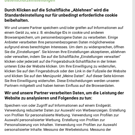
Rossmann Neckarsulm
Durch Klicken auf die Schaltfläche „Ablehnen“ wird die
Marktstr. 12
Standardeinstellung nur für unbedingt erforderliche cookie
74172 Neckarsulm
❯
beibehalten.
Heute 08:30 - 18:30 Uhr |
Geschlossen
Wir und unsere Partner speichern und/oder greifen auf Informationen auf
einem Gerät zu, wie z. B. eindeutige IDs in cookie und anderen
472,21 km • Angebote: 3 Prospekte
Browserspeichern, um personenbezogene Daten zu verarbeiten. Einige
Anbieter verarbeiten Ihre personenbezogenen Daten möglicherweise
aufgrund eines berechtigten Interesses. Um dem zu widersprechen, öffnen
Sie die „Einstellungen“. Sie können Ihre Einstellungen akzeptieren, ablehnen
Ernsting's family Eppingen
oder verwalten, indem Sie auf die Schaltfläche „Einstellungen verwalten“
Mühlbacher Straße 1
klicken oder jederzeit auf die Fingerabdruck-Schaltfläche in der linken
unteren Ecke der Website klicken. Um Ihre Einwilligung zu widerrufen,
75031 Eppingen
❯
klicken Sie auf den Fingerabdruck oder den Link in der Fußzeile der Website
und klicken Sie auf den Menüpunkt „Meine Daten“. Auf dieser Seite können
Heute 09:00 - 19:00 Uhr |
Geschlossen
Sie Ihre Einwilligung widerrufen. Diese Entscheidungen werden unseren
Partnern mitgeteilt und haben keinen Einfluss auf die Browserdaten.
491,26 km
Wir und unsere Partner verarbeiten Daten, um die Leistung der
Website zu analysieren und Folgendes zu tun:
Rossmann Eppingen
Speichern von oder Zugriff auf Informationen auf einem Endgerät.
Verwendung reduzierter Daten zur Auswahl von Werbeanzeigen. Erstellung
Mühlbacher Str. 2
von Profilen für personalisierte Werbung. Verwendung von Profilen zur
75031 Eppingen
Auswahl personalisierter Werbung. Erstellung von Profilen zur
❯
Personalisierung von Inhalten. Verwendung von Profilen zur Auswahl
Heute 08:00 - 20:00 Uhr |
Öffnet in 41 Min.
personalisierter Inhalte. Messung der Werbeleistung. Messung der
Performance von Inhalten. Analyse von Zielgruppen durch Statistiken oder