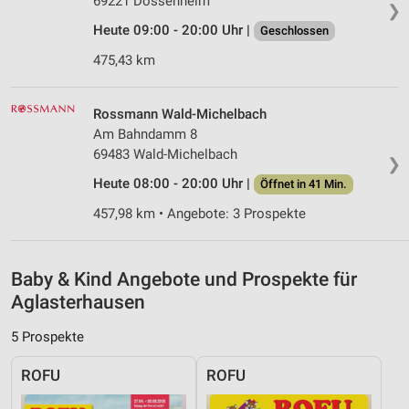
69221 Dossenheim
Erstellung von Profilen zur Personalisierung
❯
von Inhalten
Heute 09:00 - 20:00 Uhr |
Geschlossen
Verwendung von Profilen zur Auswahl
475,43 km
personalisierter Inhalte
Messung der Werbeleistung
Rossmann Wald-Michelbach
Am Bahndamm 8
Messung der Performance von Inhalten
69483 Wald-Michelbach
❯
Heute 08:00 - 20:00 Uhr |
Öffnet in 41 Min.
Analyse von Zielgruppen durch Statistiken oder
Kombinationen von Daten aus verschiedenen
457,98 km • Angebote: 3 Prospekte
Quellen
Entwicklung und Verbesserung der Angebote
Baby & Kind Angebote und Prospekte für
Verwendung reduzierter Daten zur Auswahl von
Aglasterhausen
Inhalten
5 Prospekte
IAB-Besonderheiten:
Verwendung genauer Standortdaten
ROFU
ROFU
Geräte anhand von aktiv angeforderten