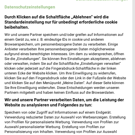
Datenschutzeinstellungen
Durch Klicken auf die Schaltfläche „Ablehnen“ wird die
Standardeinstellung nur für unbedingt erforderliche cookie
beibehalten.
Wir und unsere Partner speichern und/oder greifen auf Informationen auf
einem Gerät zu, wie z. B. eindeutige IDs in cookie und anderen
Browserspeichern, um personenbezogene Daten zu verarbeiten. Einige
Anbieter verarbeiten Ihre personenbezogenen Daten möglicherweise
aufgrund eines berechtigten Interesses. Um dem zu widersprechen, öffnen
Sie die „Einstellungen“. Sie können Ihre Einstellungen akzeptieren, ablehnen
oder verwalten, indem Sie auf die Schaltfläche „Einstellungen verwalten“
Jetzt alle "Grillen" Themen entdecken!
klicken oder jederzeit auf die Fingerabdruck-Schaltfläche in der linken
unteren Ecke der Website klicken. Um Ihre Einwilligung zu widerrufen,
klicken Sie auf den Fingerabdruck oder den Link in der Fußzeile der Website
und klicken Sie auf den Menüpunkt „Meine Daten“. Auf dieser Seite können
Sie Ihre Einwilligung widerrufen. Diese Entscheidungen werden unseren
Partnern mitgeteilt und haben keinen Einfluss auf die Browserdaten.
MEHR PROSPEKTE
Wir und unsere Partner verarbeiten Daten, um die Leistung der
Website zu analysieren und Folgendes zu tun:
Speichern von oder Zugriff auf Informationen auf einem Endgerät.
Verwendung reduzierter Daten zur Auswahl von Werbeanzeigen. Erstellung
von Profilen für personalisierte Werbung. Verwendung von Profilen zur
Auswahl personalisierter Werbung. Erstellung von Profilen zur
Personalisierung von Inhalten. Verwendung von Profilen zur Auswahl