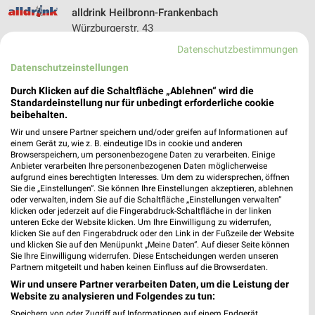
alldrink Heilbronn-Frankenbach
Würzburgerstr. 43
74078 Heilbronn-Frankenbach
❯
Datenschutzbestimmungen
Heute 08:00 - 20:00 Uhr |
Öffnet in 39 Min.
Datenschutzeinstellungen
476,74 km • Angebote: 1 Prospekt
Durch Klicken auf die Schaltfläche „Ablehnen“ wird die
Standardeinstellung nur für unbedingt erforderliche cookie
beibehalten.
trinkgut Dossenheim
Wir und unsere Partner speichern und/oder greifen auf Informationen auf
einem Gerät zu, wie z. B. eindeutige IDs in cookie und anderen
Gerhart-Hauptmann-Straße 49
Browserspeichern, um personenbezogene Daten zu verarbeiten. Einige
69221 Dossenheim
Anbieter verarbeiten Ihre personenbezogenen Daten möglicherweise
❯
aufgrund eines berechtigten Interesses. Um dem zu widersprechen, öffnen
Heute 09:00 - 19:00 Uhr |
Geschlossen
Sie die „Einstellungen“. Sie können Ihre Einstellungen akzeptieren, ablehnen
oder verwalten, indem Sie auf die Schaltfläche „Einstellungen verwalten“
476,64 km • Angebote: 1 Prospekt
klicken oder jederzeit auf die Fingerabdruck-Schaltfläche in der linken
unteren Ecke der Website klicken. Um Ihre Einwilligung zu widerrufen,
klicken Sie auf den Fingerabdruck oder den Link in der Fußzeile der Website
und klicken Sie auf den Menüpunkt „Meine Daten“. Auf dieser Seite können
alldrink Wald-Michelbach
Sie Ihre Einwilligung widerrufen. Diese Entscheidungen werden unseren
Ludwigstr. 119
Partnern mitgeteilt und haben keinen Einfluss auf die Browserdaten.
69483 Wald-Michelbach
Wir und unsere Partner verarbeiten Daten, um die Leistung der
❯
Website zu analysieren und Folgendes zu tun:
Heute 09:00 - 18:30 Uhr |
Geschlossen
Speichern von oder Zugriff auf Informationen auf einem Endgerät.