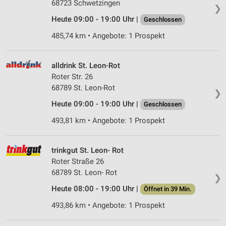
Werbung
68723 Schwetzingen
❯
Heute 09:00 - 19:00 Uhr |
Geschlossen
Verwendung von Profilen zur Auswahl
personalisierter Werbung
485,74 km • Angebote: 1 Prospekt
Erstellung von Profilen zur Personalisierung
von Inhalten
alldrink St. Leon-Rot
Roter Str. 26
Verwendung von Profilen zur Auswahl
68789 St. Leon-Rot
personalisierter Inhalte
❯
Heute 09:00 - 19:00 Uhr |
Geschlossen
Messung der Werbeleistung
493,81 km • Angebote: 1 Prospekt
Messung der Performance von Inhalten
trinkgut St. Leon- Rot
Analyse von Zielgruppen durch Statistiken oder
Kombinationen von Daten aus verschiedenen
Roter Straße 26
Quellen
68789 St. Leon- Rot
❯
Heute 08:00 - 19:00 Uhr |
Öffnet in 39 Min.
Entwicklung und Verbesserung der Angebote
493,86 km • Angebote: 1 Prospekt
Verwendung reduzierter Daten zur Auswahl von
Inhalten