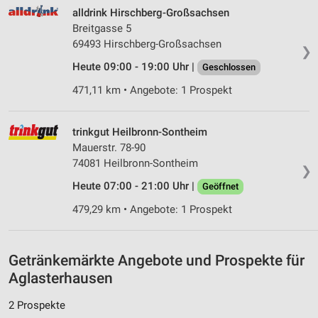
alldrink Hirschberg-Großsachsen
IAB-Besonderheiten:
Breitgasse 5
Verwendung genauer Standortdaten
69493 Hirschberg-Großsachsen
❯
Geräte anhand von aktiv angeforderten
Heute 09:00 - 19:00 Uhr |
Geschlossen
Informationen identifizieren
471,11 km • Angebote: 1 Prospekt
Nicht-IAB-Verarbeitungszwecke:
Notwendig
trinkgut Heilbronn-Sontheim
Mauerstr. 78-90
Performance
74081 Heilbronn-Sontheim
❯
Funktional
Heute 07:00 - 21:00 Uhr |
Geöffnet
479,29 km • Angebote: 1 Prospekt
Werbung
Getränkemärkte Angebote und Prospekte für
Aglasterhausen
2 Prospekte