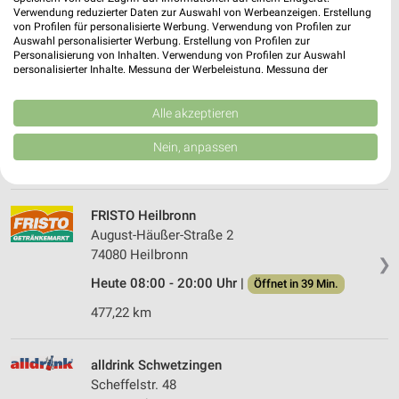
457,63 km • Angebote: 1 Prospekt
Verwendung reduzierter Daten zur Auswahl von Werbeanzeigen. Erstellung
von Profilen für personalisierte Werbung. Verwendung von Profilen zur
Auswahl personalisierter Werbung. Erstellung von Profilen zur
Personalisierung von Inhalten. Verwendung von Profilen zur Auswahl
alldrink Schriesheim
personalisierter Inhalte. Messung der Werbeleistung. Messung der
Performance von Inhalten. Analyse von Zielgruppen durch Statistiken oder
Ladenburger Str. 9
Kombinationen von Daten aus verschiedenen Quellen. Entwicklung und
69198 Schriesheim
❯
Verbesserung der Angebote. Verwendung reduzierter Daten zur Auswahl
Alle akzeptieren
von Inhalten.
Heute 09:00 - 19:00 Uhr |
Geschlossen
Daten können außerhalb der Europäischen Union weitergegeben und in die
Nein, anpassen
USA gesendet werden.
474,22 km • Angebote: 1 Prospekt
Ihre Einwilligung und die cookie Richtlinie gelten ausschließlich für diese
Website/App.
Partnerliste anzeigen (1 IAB-Anbieter)
FRISTO Heilbronn
August-Häußer-Straße 2
Wir nutzen Ihre Daten für folgende Zwecke:
74080 Heilbronn
IAB-Verarbeitungszwecke:
❯
Heute 08:00 - 20:00 Uhr |
Speichern von oder Zugriff auf Informationen
Öffnet in 39 Min.
auf einem Endgerät
477,22 km
Verwendung reduzierter Daten zur Auswahl von
Werbeanzeigen
alldrink Schwetzingen
Scheffelstr. 48
Erstellung von Profilen für personalisierte