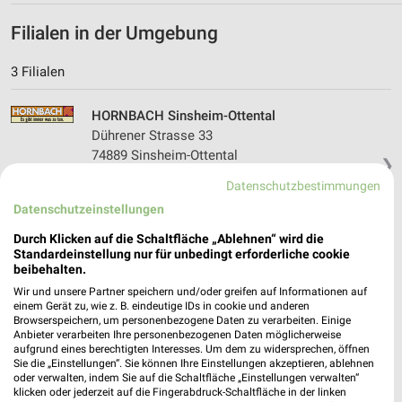
Filialen in der Umgebung
3 Filialen
HORNBACH Sinsheim-Ottental
Dührener Strasse 33
74889 Sinsheim-Ottental
❯
Heute
geschlossen
Datenschutzbestimmungen
Datenschutzeinstellungen
20,05 km
Durch Klicken auf die Schaltfläche „Ablehnen“ wird die
Standardeinstellung nur für unbedingt erforderliche cookie
HORNBACH Heidelberg
beibehalten.
Wieblinger Weg 94-98
Wir und unsere Partner speichern und/oder greifen auf Informationen auf
69123 Heidelberg
einem Gerät zu, wie z. B. eindeutige IDs in cookie und anderen
❯
Browserspeichern, um personenbezogene Daten zu verarbeiten. Einige
Heute
Anbieter verarbeiten Ihre personenbezogenen Daten möglicherweise
geschlossen
aufgrund eines berechtigten Interesses. Um dem zu widersprechen, öffnen
34,57 km
Sie die „Einstellungen“. Sie können Ihre Einstellungen akzeptieren, ablehnen
oder verwalten, indem Sie auf die Schaltfläche „Einstellungen verwalten“
klicken oder jederzeit auf die Fingerabdruck-Schaltfläche in der linken