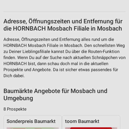
Speichern von oder Zugriff auf Informationen
auf einem Endgerät
Verwendung reduzierter Daten zur Auswahl von
Adresse, Öffnungszeiten und Entfernung für
Werbeanzeigen
die HORNBACH Mosbach Filiale in Mosbach
Erstellung von Profilen für personalisierte
Adresse, Öffnungszeiten und Entfernung alles rund um die
Werbung
HORNBACH Mosbach Filiale in Mosbach. Den schnellsten Weg
zu Deiner Lieblingsfiliale kannst Du über die Routen-Funktion
Verwendung von Profilen zur Auswahl
personalisierter Werbung
finden. Wenn Du auf der Suche nach aktuellen Schnäppchen von
HORNBACH bist, dann schau doch mal in die aktuellen
Erstellung von Profilen zur Personalisierung
Prospekte und Angebote. Da ist sicher etwas passendes für
von Inhalten
Dich dabei.
Verwendung von Profilen zur Auswahl
Baumärkte Angebote für Mosbach und
personalisierter Inhalte
Umgebung
Messung der Werbeleistung
8 Prospekte
Messung der Performance von Inhalten
Sonderpreis Baumarkt
toom Baumarkt
Analyse von Zielgruppen durch Statistiken oder