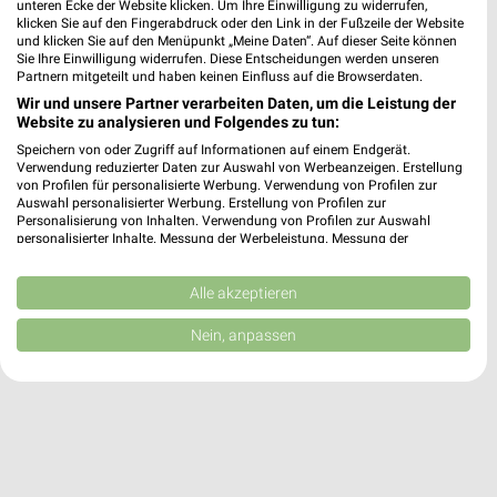
unteren Ecke der Website klicken. Um Ihre Einwilligung zu widerrufen,
HORNBACH Schwetzingen
klicken Sie auf den Fingerabdruck oder den Link in der Fußzeile der Website
und klicken Sie auf den Menüpunkt „Meine Daten“. Auf dieser Seite können
Zuendholzstraße 2
Sie Ihre Einwilligung widerrufen. Diese Entscheidungen werden unseren
68723 Schwetzingen
❯
Partnern mitgeteilt und haben keinen Einfluss auf die Browserdaten.
Heute
Wir und unsere Partner verarbeiten Daten, um die Leistung der
geschlossen
Website zu analysieren und Folgendes zu tun:
41,91 km
Speichern von oder Zugriff auf Informationen auf einem Endgerät.
Verwendung reduzierter Daten zur Auswahl von Werbeanzeigen. Erstellung
von Profilen für personalisierte Werbung. Verwendung von Profilen zur
Auswahl personalisierter Werbung. Erstellung von Profilen zur
Personalisierung von Inhalten. Verwendung von Profilen zur Auswahl
personalisierter Inhalte. Messung der Werbeleistung. Messung der
Performance von Inhalten. Analyse von Zielgruppen durch Statistiken oder
Kombinationen von Daten aus verschiedenen Quellen. Entwicklung und
Verbesserung der Angebote. Verwendung reduzierter Daten zur Auswahl
Alle akzeptieren
von Inhalten.
Daten können außerhalb der Europäischen Union weitergegeben und in die
Nein, anpassen
USA gesendet werden.
Ihre Einwilligung und die cookie Richtlinie gelten ausschließlich für diese
Website/App.
Partnerliste anzeigen (1 IAB-Anbieter)
Wir nutzen Ihre Daten für folgende Zwecke:
IAB-Verarbeitungszwecke: