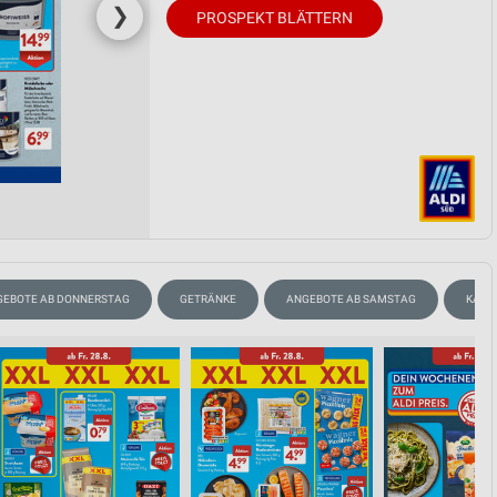
❯
PROSPEKT BLÄTTERN
GEBOTE AB DONNERSTAG
GETRÄNKE
ANGEBOTE AB SAMSTAG
KAFF