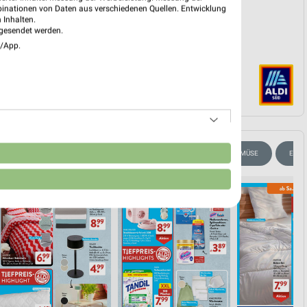
binationen von Daten aus verschiedenen Quellen. Entwicklung
 Inhalten.
gesendet werden.
e/App.
n
ANGEBOTE AB SAMSTAG
GETRÄNKE
OBST & GEMÜSE
EISC