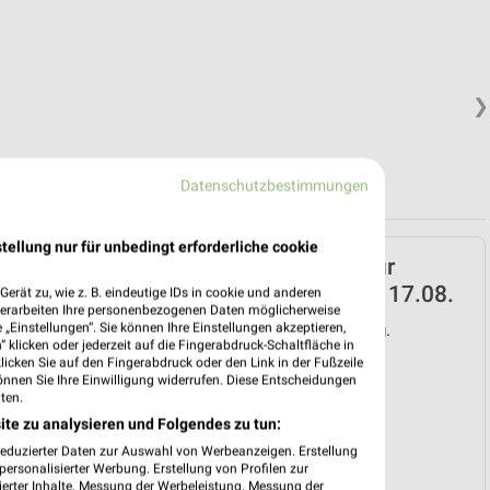
❯
Datenschutzbestimmungen
tellung nur für unbedingt erforderliche cookie
ALDI SÜD Prospekt für
Adelsdorf ab Mo. den 17.08.
erät zu, wie z. B. eindeutige IDs in cookie und anderen
verarbeiten Ihre personenbezogenen Daten möglicherweise
„Einstellungen“. Sie können Ihre Einstellungen akzeptieren,
Gültig von 17. Aug. bis 22. Aug.
 klicken oder jederzeit auf die Fingerabdruck-Schaltfläche in
klicken Sie auf den Fingerabdruck oder den Link in der Fußzeile
📅
Kalendereintrag erstellen
önnen Sie Ihre Einwilligung widerrufen. Diese Entscheidungen
ten.
ite zu analysieren und Folgendes zu tun:
❯
reduzierter Daten zur Auswahl von Werbeanzeigen. Erstellung
PROSPEKT BLÄTTERN
ersonalisierter Werbung. Erstellung von Profilen zur
ierter Inhalte. Messung der Werbeleistung. Messung der