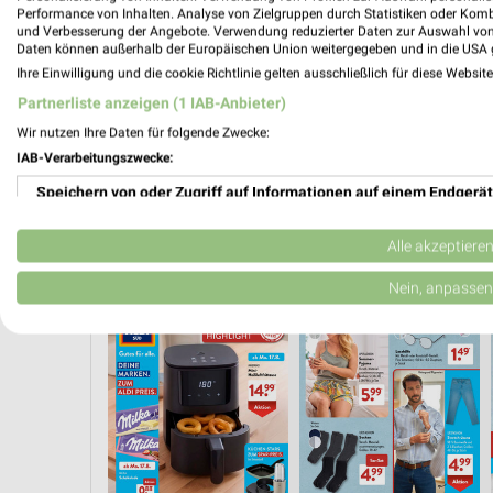
Performance von Inhalten. Analyse von Zielgruppen durch Statistiken oder Kom
und Verbesserung der Angebote. Verwendung reduzierter Daten zur Auswahl von
Daten können außerhalb der Europäischen Union weitergegeben und in die USA 
Ihre Einwilligung und die cookie Richtlinie gelten ausschließlich für diese Websit
Partnerliste anzeigen (1 IAB-Anbieter)
Wir nutzen Ihre Daten für folgende Zwecke:
IAB-Verarbeitungszwecke:
Speichern von oder Zugriff auf Informationen auf einem Endgerät
Verwendung reduzierter Daten zur Auswahl von Werbeanzeigen
Alle akzeptiere
AB MONTAG
ANGEBOTE AB DONNERSTAG
AKTIONEN, RABATTE & GUTSCHEINE
Erstellung von Profilen für personalisierte Werbung
Nein, anpassen
Verwendung von Profilen zur Auswahl personalisierter Werbung
Erstellung von Profilen zur Personalisierung von Inhalten
Verwendung von Profilen zur Auswahl personalisierter Inhalte
Messung der Werbeleistung