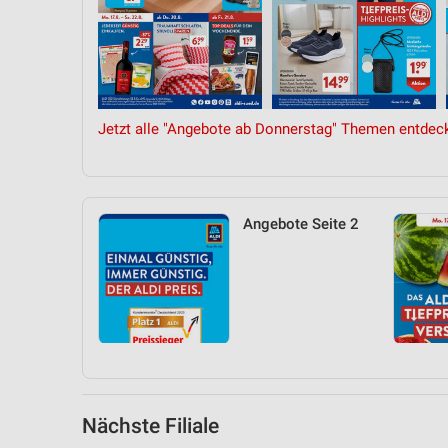
Messung der Performance von Inhalten
Analyse von Zielgruppen durch Statistiken oder Kombinationen 
Quellen
Entwicklung und Verbesserung der Angebote
Jetzt alle "Angebote ab Donnerstag" Themen entdec
Verwendung reduzierter Daten zur Auswahl von Inhalten
IAB-Besonderheiten:
Verwendung genauer Standortdaten
Angebote Seite 2
Geräte anhand von aktiv angeforderten Informationen identifizie
Nicht-IAB-Verarbeitungszwecke:
Notwendig
Performance
Funktional
Nächste Filiale
Werbung