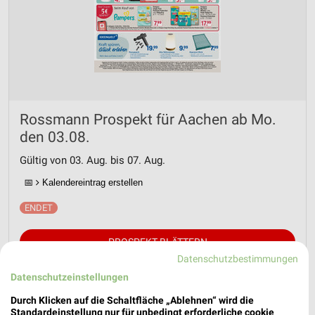
Rossmann Prospekt für Aachen ab Mo.
den 03.08.
Gültig von 03. Aug. bis 07. Aug.
📅
Kalendereintrag erstellen
PROSPEKT BLÄTTERN
Datenschutzbestimmungen
Datenschutzeinstellungen
Durch Klicken auf die Schaltfläche „Ablehnen“ wird die
AKTIONEN, RABATTE & GUTSCHEINE
WELLNESS FÜR ZUHAUSE
BABY
Standardeinstellung nur für unbedingt erforderliche cookie