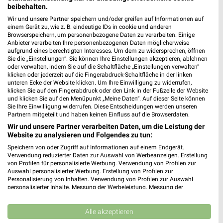
beibehalten.
Wir und unsere Partner speichern und/oder greifen auf Informationen auf
einem Gerät zu, wie z. B. eindeutige IDs in cookie und anderen
Browserspeichern, um personenbezogene Daten zu verarbeiten. Einige
Anbieter verarbeiten Ihre personenbezogenen Daten möglicherweise
aufgrund eines berechtigten Interesses. Um dem zu widersprechen, öffnen
Sie die „Einstellungen“. Sie können Ihre Einstellungen akzeptieren, ablehnen
oder verwalten, indem Sie auf die Schaltfläche „Einstellungen verwalten“
klicken oder jederzeit auf die Fingerabdruck-Schaltfläche in der linken
unteren Ecke der Website klicken. Um Ihre Einwilligung zu widerrufen,
klicken Sie auf den Fingerabdruck oder den Link in der Fußzeile der Website
und klicken Sie auf den Menüpunkt „Meine Daten“. Auf dieser Seite können
Sie Ihre Einwilligung widerrufen. Diese Entscheidungen werden unseren
Partnern mitgeteilt und haben keinen Einfluss auf die Browserdaten.
Wir und unsere Partner verarbeiten Daten, um die Leistung der
Website zu analysieren und Folgendes zu tun:
Speichern von oder Zugriff auf Informationen auf einem Endgerät.
Verwendung reduzierter Daten zur Auswahl von Werbeanzeigen. Erstellung
von Profilen für personalisierte Werbung. Verwendung von Profilen zur
Auswahl personalisierter Werbung. Erstellung von Profilen zur
Personalisierung von Inhalten. Verwendung von Profilen zur Auswahl
personalisierter Inhalte. Messung der Werbeleistung. Messung der
Performance von Inhalten. Analyse von Zielgruppen durch Statistiken oder
Kombinationen von Daten aus verschiedenen Quellen. Entwicklung und
Verbesserung der Angebote. Verwendung reduzierter Daten zur Auswahl
Alle akzeptieren
von Inhalten.