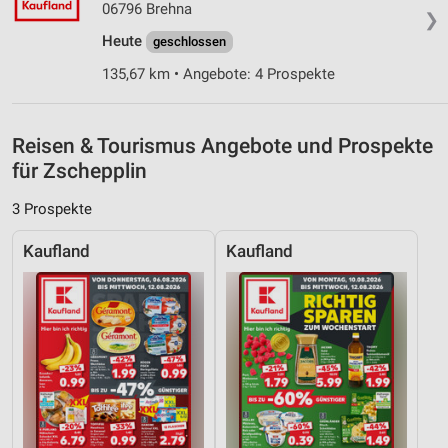
06796 Brehna
❯
Entwicklung und Verbesserung der Angebote
Heute
geschlossen
Verwendung reduzierter Daten zur Auswahl von
135,67 km • Angebote: 4 Prospekte
Inhalten
IAB-Besonderheiten:
Reisen & Tourismus Angebote und Prospekte
Verwendung genauer Standortdaten
für Zschepplin
Geräte anhand von aktiv angeforderten
Informationen identifizieren
3 Prospekte
Nicht-IAB-Verarbeitungszwecke:
Kaufland
Kaufland
Notwendig
Performance
Funktional
Werbung