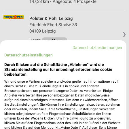
147,33 km • Angebote: 4 Prospekte
Polster & Pohl Leipzig
Friedrich-Ebert-Straße 33
04109 Leipzig
❯
Heute
geschlossen
Datenschutzbestimmungen
149,60 km
Datenschutzeinstellungen
Durch Klicken auf die Schaltfläche „Ablehnen“ wird die
Kaufland Torgau
Standardeinstellung nur für unbedingt erforderliche cookie
Außenring 1
beibehalten.
04860 Torgau
Wir und unsere Partner speichern und/oder greifen auf Informationen auf
❯
einem Gerät zu, wie z. B. eindeutige IDs in cookie und anderen
Heute
geschlossen
Browserspeichern, um personenbezogene Daten zu verarbeiten. Einige
Anbieter verarbeiten Ihre personenbezogenen Daten möglicherweise
110,49 km • Angebote: 4 Prospekte
aufgrund eines berechtigten Interesses. Um dem zu widersprechen, öffnen
Sie die „Einstellungen“. Sie können Ihre Einstellungen akzeptieren, ablehnen
oder verwalten, indem Sie auf die Schaltfläche „Einstellungen verwalten“
klicken oder jederzeit auf die Fingerabdruck-Schaltfläche in der linken
Filmnächte Scheibenholz Leipzig
unteren Ecke der Website klicken. Um Ihre Einwilligung zu widerrufen,
Rennbahnweg 2 A
klicken Sie auf den Fingerabdruck oder den Link in der Fußzeile der Website
❯
04107 Leipzig
und klicken Sie auf den Menüpunkt „Meine Daten“. Auf dieser Seite können