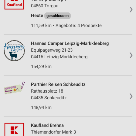
04860 Torgau
Verwendung reduzierter Daten zur Auswahl von
❯
Werbeanzeigen
Heute
geschlossen
Erstellung von Profilen für personalisierte
111,59 km • Angebote: 4 Prospekte
Werbung
Verwendung von Profilen zur Auswahl
Hannes Camper Leipzig-Markkleeberg
personalisierter Werbung
Equipagenweg 21-23
❯
04416 Leipzig-Markkleeberg
Erstellung von Profilen zur Personalisierung
von Inhalten
154,29 km
Verwendung von Profilen zur Auswahl
personalisierter Inhalte
Parthier Reisen Schkeuditz
Rathausplatz 18
❯
Messung der Werbeleistung
04435 Schkeuditz
148,94 km
Messung der Performance von Inhalten
Analyse von Zielgruppen durch Statistiken oder
Kaufland Brehna
Kombinationen von Daten aus verschiedenen
Quellen
Thiemendorfer Mark 3