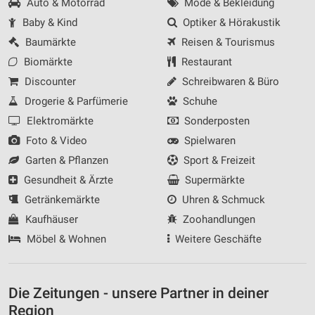
Auto & Motorrad
Mode & Bekleidung
Baby & Kind
Optiker & Hörakustik
Baumärkte
Reisen & Tourismus
Biomärkte
Restaurant
Discounter
Schreibwaren & Büro
Drogerie & Parfümerie
Schuhe
Elektromärkte
Sonderposten
Foto & Video
Spielwaren
Garten & Pflanzen
Sport & Freizeit
Gesundheit & Ärzte
Supermärkte
Getränkemärkte
Uhren & Schmuck
Kaufhäuser
Zoohandlungen
Möbel & Wohnen
Weitere Geschäfte
Die Zeitungen - unsere Partner in deiner
Region