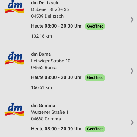
auf einem Endgerät
dm Delitzsch
Dübener Straße 35
Verwendung reduzierter Daten zur Auswahl von
04509 Delitzsch
❯
Werbeanzeigen
Heute 08:00 - 20:00 Uhr |
Geöffnet
Erstellung von Profilen für personalisierte
132,18 km
Werbung
Verwendung von Profilen zur Auswahl
dm Borna
personalisierter Werbung
Leipziger Straße 10
Erstellung von Profilen zur Personalisierung
04552 Borna
❯
von Inhalten
Heute 08:00 - 20:00 Uhr |
Geöffnet
Verwendung von Profilen zur Auswahl
166,61 km
personalisierter Inhalte
Messung der Werbeleistung
dm Grimma
Wurzener Straße 1
Messung der Performance von Inhalten
04668 Grimma
❯
Analyse von Zielgruppen durch Statistiken oder
Heute 08:00 - 20:00 Uhr |
Geöffnet
Kombinationen von Daten aus verschiedenen