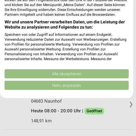
klicken Sie auf den Fingerabdruck oder den Link in der Fußzeile der Website
❯
und klicken Sie auf den Menüpunkt „Meine Daten“. Auf dieser Seite können
Heute 08:00 - 20:00 Uhr |
Geöffnet
Sie Ihre Einwilligung widerrufen. Diese Entscheidungen werden unseren
Partnern mitgeteilt und haben keinen Einfluss auf die Browserdaten.
142,22 km
Wir und unsere Partner verarbeiten Daten, um die Leistung der
Website zu analysieren und Folgendes zu tun:
Speichern von oder Zugriff auf Informationen auf einem Endgerät.
dm Leuna
Verwendung reduzierter Daten zur Auswahl von Werbeanzeigen. Erstellung
Einkaufszentrum Nova 1
von Profilen für personalisierte Werbung. Verwendung von Profilen zur
Auswahl personalisierter Werbung. Erstellung von Profilen zur
06237 Leuna
❯
Personalisierung von Inhalten. Verwendung von Profilen zur Auswahl
personalisierter Inhalte. Messung der Werbeleistung. Messung der
Heute 09:30 - 20:00 Uhr |
Geöffnet
Performance von Inhalten. Analyse von Zielgruppen durch Statistiken oder
Kombinationen von Daten aus verschiedenen Quellen. Entwicklung und
155,47 km
Verbesserung der Angebote. Verwendung reduzierter Daten zur Auswahl
Alle akzeptieren
von Inhalten.
Daten können außerhalb der Europäischen Union weitergegeben und in die
Nein, anpassen
dm Naunhof
USA gesendet werden.
Ladestraße 5a
Ihre Einwilligung und die cookie Richtlinie gelten ausschließlich für diese
Website/App.
04683 Naunhof
❯
Partnerliste anzeigen (1 IAB-Anbieter)
Heute 08:00 - 20:00 Uhr |
Geöffnet
Wir nutzen Ihre Daten für folgende Zwecke:
148,91 km
IAB-Verarbeitungszwecke:
Speichern von oder Zugriff auf Informationen