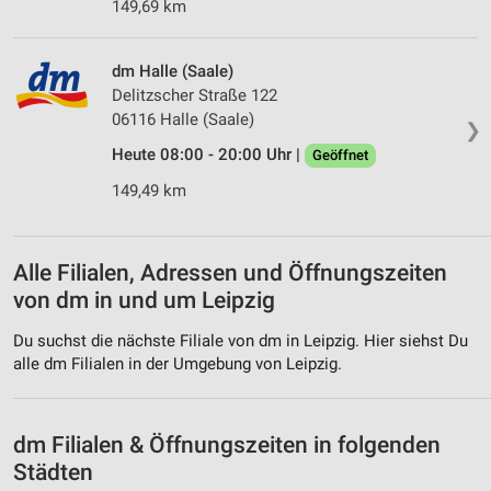
Quellen
149,69 km
Entwicklung und Verbesserung der Angebote
dm Halle (Saale)
Verwendung reduzierter Daten zur Auswahl von
Delitzscher Straße 122
Inhalten
06116 Halle (Saale)
❯
IAB-Besonderheiten:
Heute 08:00 - 20:00 Uhr |
Geöffnet
Verwendung genauer Standortdaten
149,49 km
Geräte anhand von aktiv angeforderten
Informationen identifizieren
Alle Filialen, Adressen und Öffnungszeiten
Nicht-IAB-Verarbeitungszwecke:
von dm in und um Leipzig
Notwendig
Du suchst die nächste Filiale von dm in Leipzig. Hier siehst Du
Performance
alle dm Filialen in der Umgebung von Leipzig.
Funktional
dm Filialen & Öffnungszeiten in folgenden
Werbung
Städten