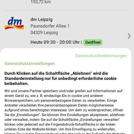
153,72 km
dm Leipzig
Paunsdorfer Allee 1
04329 Leipzig
❯
Heute 09:30 - 20:00 Uhr |
Geöffnet
145,00 km
Datenschutzbestimmungen
Datenschutzeinstellungen
dm Leipzig
Durch Klicken auf die Schaltfläche „Ablehnen“ wird die
Mühlenstraße 2
Standardeinstellung nur für unbedingt erforderliche cookie
04159 Leipzig
beibehalten.
❯
Wir und unsere Partner speichern und/oder greifen auf Informationen auf
Heute 08:00 - 20:00 Uhr |
Geöffnet
einem Gerät zu, wie z. B. eindeutige IDs in cookie und anderen
Browserspeichern, um personenbezogene Daten zu verarbeiten. Einige
147,71 km
Anbieter verarbeiten Ihre personenbezogenen Daten möglicherweise
aufgrund eines berechtigten Interesses. Um dem zu widersprechen, öffnen
Sie die „Einstellungen“. Sie können Ihre Einstellungen akzeptieren, ablehnen
dm Leipzig
oder verwalten, indem Sie auf die Schaltfläche „Einstellungen verwalten“
klicken oder jederzeit auf die Fingerabdruck-Schaltfläche in der linken
Handelsstraße 4-8
unteren Ecke der Website klicken. Um Ihre Einwilligung zu widerrufen,
04356 Leipzig