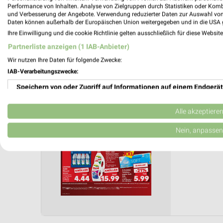
Anzahl Prospekte: 1
Performance von Inhalten. Analyse von Zielgruppen durch Statistiken oder Kom
Letztes Prospektupdate: Gestern
und Verbesserung der Angebote. Verwendung reduzierter Daten zur Auswahl von
Daten können außerhalb der Europäischen Union weitergegeben und in die USA 
Ihre Einwilligung und die cookie Richtlinie gelten ausschließlich für diese Websit
Kauflan
Partnerliste anzeigen (1 IAB-Anbieter)
Gültig von
Wir nutzen Ihre Daten für folgende Zwecke:
IAB-Verarbeitungszwecke:
📅
Kalende
Speichern von oder Zugriff auf Informationen auf einem Endgerät
PROSP
Verwendung reduzierter Daten zur Auswahl von Werbeanzeigen
Alle akzeptiere
❯
Erstellung von Profilen für personalisierte Werbung
Nein, anpassen
Verwendung von Profilen zur Auswahl personalisierter Werbung
Erstellung von Profilen zur Personalisierung von Inhalten
Verwendung von Profilen zur Auswahl personalisierter Inhalte
Messung der Werbeleistung