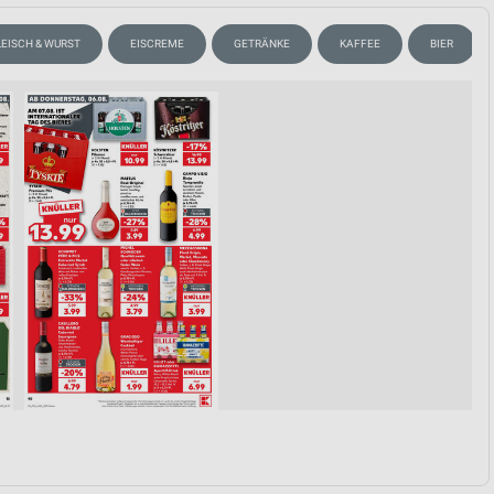
LEISCH & WURST
EISCREME
GETRÄNKE
KAFFEE
BIER
von Daten aus verschiedenen
ren