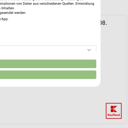
binationen von Daten aus verschiedenen Quellen. Entwicklung
 Inhalten.
gesendet werden.
e/App.
d Prospekt für Leipzig ab Do. den 06.08.
 06. Aug. bis 12. Aug.
reintrag erstellen
EKT BLÄTTERN
n