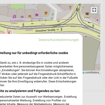
⛶
Datenschutzbestimmungen
tellung nur für unbedingt erforderliche cookie
erät zu, wie z. B. eindeutige IDs in cookie und anderen
verarbeiten Ihre personenbezogenen Daten möglicherweise
„Einstellungen“. Sie können Ihre Einstellungen akzeptieren,
Leaflet
|
©
OpenStreetMap
contributors
 klicken oder jederzeit auf die Fingerabdruck-Schaltfläche in
klicken Sie auf den Fingerabdruck oder den Link in der Fußzeile
önnen Sie Ihre Einwilligung widerrufen. Diese Entscheidungen
N
NAVIGATION MIT GOOGLE/IOS MAPS
ten.
ite zu analysieren und Folgendes zu tun:
reduzierter Daten zur Auswahl von Werbeanzeigen. Erstellung
ersonalisierter Werbung. Erstellung von Profilen zur
ierter Inhalte. Messung der Werbeleistung. Messung der