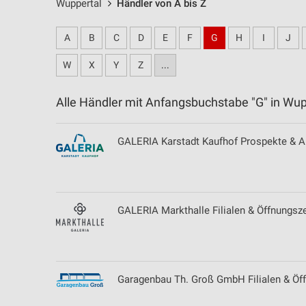
Wuppertal
Händler von A bis Z
A
B
C
D
E
F
G
H
I
J
W
X
Y
Z
...
Alle Händler mit Anfangsbuchstabe "G" in W
GALERIA Karstadt Kaufhof Prospekte & Ak
GALERIA Markthalle Filialen & Öffnungsze
Garagenbau Th. Groß GmbH Filialen & Öff