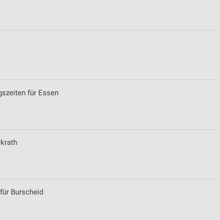
ren
gszeiten für Essen
rkrath
 für Burscheid