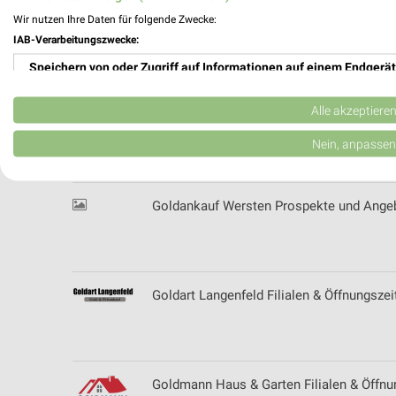
Wir nutzen Ihre Daten für folgende Zwecke:
Globus Baumarkt Prospekte & Angebote 
IAB-Verarbeitungszwecke:
Speichern von oder Zugriff auf Informationen auf einem Endgerät
Verwendung reduzierter Daten zur Auswahl von Werbeanzeigen
Alle akzeptiere
Goldankauf Soraya Prospekte und Angebo
Erstellung von Profilen für personalisierte Werbung
Nein, anpassen
Verwendung von Profilen zur Auswahl personalisierter Werbung
Goldankauf Wersten Prospekte und Angeb
Erstellung von Profilen zur Personalisierung von Inhalten
Verwendung von Profilen zur Auswahl personalisierter Inhalte
Messung der Werbeleistung
Goldart Langenfeld Filialen & Öffnungszei
Messung der Performance von Inhalten
Analyse von Zielgruppen durch Statistiken oder Kombinationen 
Quellen
Goldmann Haus & Garten Filialen & Öffnu