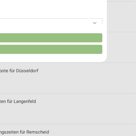
für Meerbusch-Osterath
n
te für Düsseldorf
ote für Düsseldorf
ten für Langenfeld
von Daten aus verschiedenen
ngszeiten für Remscheid