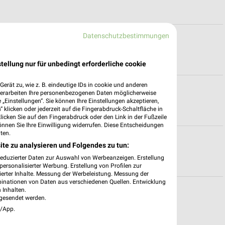
Datenschutzbestimmungen
für Mönchengladbach-Günhoven
tellung nur für unbedingt erforderliche cookie
erät zu, wie z. B. eindeutige IDs in cookie und anderen
r Remscheid
verarbeiten Ihre personenbezogenen Daten möglicherweise
„Einstellungen“. Sie können Ihre Einstellungen akzeptieren,
 klicken oder jederzeit auf die Fingerabdruck-Schaltfläche in
klicken Sie auf den Fingerabdruck oder den Link in der Fußzeile
önnen Sie Ihre Einwilligung widerrufen. Diese Entscheidungen
ten.
n für Bocholt
ite zu analysieren und Folgendes zu tun:
reduzierter Daten zur Auswahl von Werbeanzeigen. Erstellung
ersonalisierter Werbung. Erstellung von Profilen zur
ierter Inhalte. Messung der Werbeleistung. Messung der
binationen von Daten aus verschiedenen Quellen. Entwicklung
 Inhalten.
gesendet werden.
e/App.