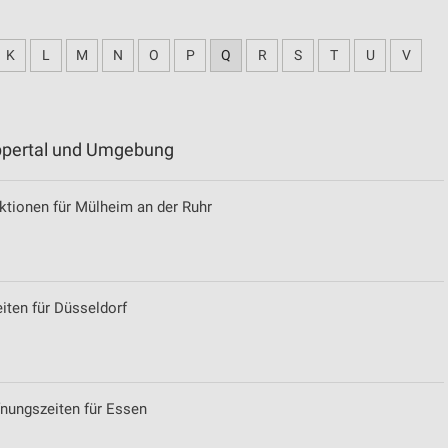
K
L
M
N
O
P
Q
R
S
T
U
V
uppertal und Umgebung
tionen für Mülheim an der Ruhr
iten für Düsseldorf
nungszeiten für Essen