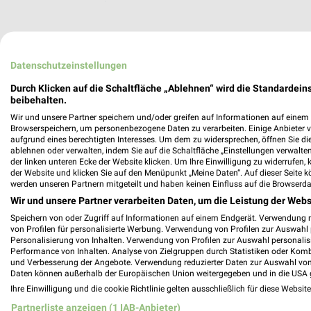
Gebr. Jansen Filialen & Öffnungszeiten 
Datenschutzeinstellungen
Durch Klicken auf die Schaltfläche „Ablehnen“ wird die Standardeins
beibehalten.
Wir und unsere Partner speichern und/oder greifen auf Informationen auf einem G
Getränke HOFFMANN Online Prospekt fü
Browserspeichern, um personenbezogene Daten zu verarbeiten. Einige Anbieter 
aufgrund eines berechtigten Interesses. Um dem zu widersprechen, öffnen Sie die 
ablehnen oder verwalten, indem Sie auf die Schaltfläche „Einstellungen verwalten“
der linken unteren Ecke der Website klicken. Um Ihre Einwilligung zu widerrufen, 
der Website und klicken Sie auf den Menüpunkt „Meine Daten“. Auf dieser Seite k
werden unseren Partnern mitgeteilt und haben keinen Einfluss auf die Browserda
GILDE Handwerk Filialen & Öffnungszeite
Wir und unsere Partner verarbeiten Daten, um die Leistung der Webs
Speichern von oder Zugriff auf Informationen auf einem Endgerät. Verwendung 
von Profilen für personalisierte Werbung. Verwendung von Profilen zur Auswahl p
Personalisierung von Inhalten. Verwendung von Profilen zur Auswahl personalis
Performance von Inhalten. Analyse von Zielgruppen durch Statistiken oder Kom
Globus Prospekt der Woche für Essen
und Verbesserung der Angebote. Verwendung reduzierter Daten zur Auswahl von
Daten können außerhalb der Europäischen Union weitergegeben und in die USA 
Ihre Einwilligung und die cookie Richtlinie gelten ausschließlich für diese Websit
Partnerliste anzeigen (1 IAB-Anbieter)