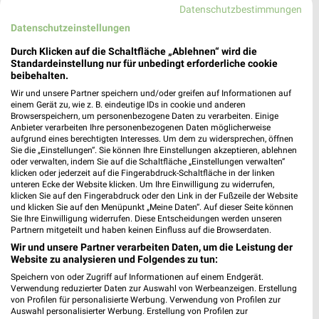
Datenschutzbestimmungen
& Öffnungszeiten für Essen
Datenschutzeinstellungen
Durch Klicken auf die Schaltfläche „Ablehnen“ wird die
Standardeinstellung nur für unbedingt erforderliche cookie
INTERSPORT Prospekte, Angebote & Aktionen
beibehalten.
für Solingen
Wir und unsere Partner speichern und/oder greifen auf Informationen auf
einem Gerät zu, wie z. B. eindeutige IDs in cookie und anderen
Browserspeichern, um personenbezogene Daten zu verarbeiten. Einige
Anbieter verarbeiten Ihre personenbezogenen Daten möglicherweise
aufgrund eines berechtigten Interesses. Um dem zu widersprechen, öffnen
Invictus Games Filialen & Öffnungszeiten für
Sie die „Einstellungen“. Sie können Ihre Einstellungen akzeptieren, ablehnen
Düsseldorf
oder verwalten, indem Sie auf die Schaltfläche „Einstellungen verwalten“
klicken oder jederzeit auf die Fingerabdruck-Schaltfläche in der linken
unteren Ecke der Website klicken. Um Ihre Einwilligung zu widerrufen,
klicken Sie auf den Fingerabdruck oder den Link in der Fußzeile der Website
und klicken Sie auf den Menüpunkt „Meine Daten“. Auf dieser Seite können
Sie Ihre Einwilligung widerrufen. Diese Entscheidungen werden unseren
Partnern mitgeteilt und haben keinen Einfluss auf die Browserdaten.
Wir und unsere Partner verarbeiten Daten, um die Leistung der
Website zu analysieren und Folgendes zu tun:
Speichern von oder Zugriff auf Informationen auf einem Endgerät.
Noch mehr Angebote in
Verwendung reduzierter Daten zur Auswahl von Werbeanzeigen. Erstellung
von Profilen für personalisierte Werbung. Verwendung von Profilen zur
Auswahl personalisierter Werbung. Erstellung von Profilen zur