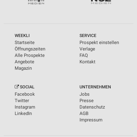
personalisierter Werbung
Erstellung von Profilen zur Personalisierung
von Inhalten
Verwendung von Profilen zur Auswahl
WEEKLI
SERVICE
personalisierter Inhalte
Startseite
Prospekt einstellen
Öffnungszeiten
Verlage
Messung der Werbeleistung
Alle Prospekte
FAQ
Angebote
Kontakt
Messung der Performance von Inhalten
Magazin
Analyse von Zielgruppen durch Statistiken oder
Kombinationen von Daten aus verschiedenen
Quellen
SOCIAL
UNTERNEHMEN
Facebook
Jobs
Entwicklung und Verbesserung der Angebote
Twitter
Presse
Instagram
Datenschutz
Verwendung reduzierter Daten zur Auswahl von
LinkedIn
AGB
Inhalten
Impressum
IAB-Besonderheiten:
Verwendung genauer Standortdaten