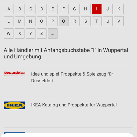
A
B
C
D
E
F
G
H
I
J
K
L
M
N
O
P
Q
R
S
T
U
V
W
X
Y
Z
...
Alle Händler mit Anfangsbuchstabe "I" in Wuppertal
und Umgebung
idee und spiel Prospekte & Spielzeug für
Düsseldorf
IKEA Katalog und Prospekte für Wuppertal
Instone Real Estate Development GmbH Filialen