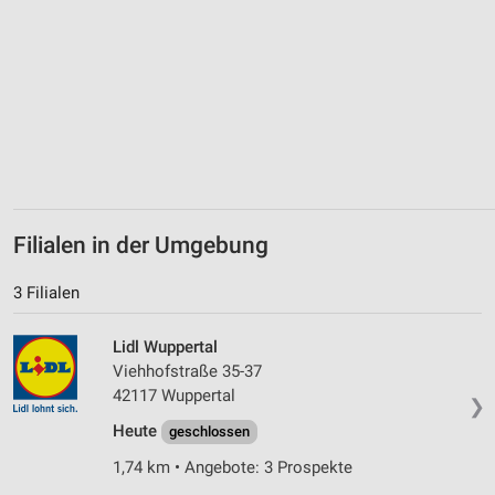
Geräte anhand von aktiv angeforderten
Informationen identifizieren
Nicht-IAB-Verarbeitungszwecke:
Notwendig
Performance
Funktional
Werbung
Filialen in der Umgebung
3 Filialen
Lidl Wuppertal
Viehhofstraße 35-37
42117 Wuppertal
❯
Heute
geschlossen
1,74 km • Angebote: 3 Prospekte