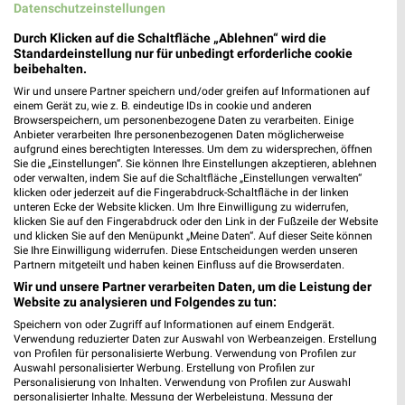
Datenschutzeinstellungen
Lidl Prospekt für Wuppertal ab Mo. den
Durch Klicken auf die Schaltfläche „Ablehnen“ wird die
17.08.
Standardeinstellung nur für unbedingt erforderliche cookie
beibehalten.
Gültig von 17. Aug. bis 22. Aug.
Wir und unsere Partner speichern und/oder greifen auf Informationen auf
einem Gerät zu, wie z. B. eindeutige IDs in cookie und anderen
📅
Kalendereintrag erstellen
Browserspeichern, um personenbezogene Daten zu verarbeiten. Einige
Anbieter verarbeiten Ihre personenbezogenen Daten möglicherweise
aufgrund eines berechtigten Interesses. Um dem zu widersprechen, öffnen
Sie die „Einstellungen“. Sie können Ihre Einstellungen akzeptieren, ablehnen
oder verwalten, indem Sie auf die Schaltfläche „Einstellungen verwalten“
PROSPEKT BLÄTTERN
klicken oder jederzeit auf die Fingerabdruck-Schaltfläche in der linken
unteren Ecke der Website klicken. Um Ihre Einwilligung zu widerrufen,
klicken Sie auf den Fingerabdruck oder den Link in der Fußzeile der Website
und klicken Sie auf den Menüpunkt „Meine Daten“. Auf dieser Seite können
Sie Ihre Einwilligung widerrufen. Diese Entscheidungen werden unseren
Partnern mitgeteilt und haben keinen Einfluss auf die Browserdaten.
CLEVER SPAREN
KINDERMODE & SPIELZEUG
WEIN
HANDY & S
Wir und unsere Partner verarbeiten Daten, um die Leistung der
Website zu analysieren und Folgendes zu tun:
Speichern von oder Zugriff auf Informationen auf einem Endgerät.
Verwendung reduzierter Daten zur Auswahl von Werbeanzeigen. Erstellung
von Profilen für personalisierte Werbung. Verwendung von Profilen zur
Auswahl personalisierter Werbung. Erstellung von Profilen zur
Personalisierung von Inhalten. Verwendung von Profilen zur Auswahl
personalisierter Inhalte. Messung der Werbeleistung. Messung der