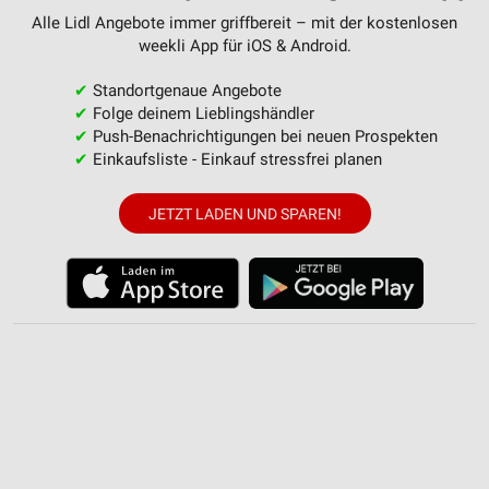
Erstellung von Profilen zur Personalisierung
Alle Lidl Angebote immer griffbereit – mit der kostenlosen
von Inhalten
weekli App für iOS & Android.
Verwendung von Profilen zur Auswahl
✔
Standortgenaue Angebote
personalisierter Inhalte
✔
Folge deinem Lieblingshändler
✔
Push-Benachrichtigungen bei neuen Prospekten
Messung der Werbeleistung
✔
Einkaufsliste - Einkauf stressfrei planen
Messung der Performance von Inhalten
JETZT LADEN UND SPAREN!
Analyse von Zielgruppen durch Statistiken oder
Kombinationen von Daten aus verschiedenen
Quellen
Entwicklung und Verbesserung der Angebote
Verwendung reduzierter Daten zur Auswahl von
Inhalten
IAB-Besonderheiten:
Verwendung genauer Standortdaten