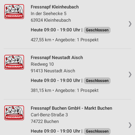
Erstellung von Profilen zur Personalisierung
Fressnapf Kleinheubach
von Inhalten
In der Seehecke 5
Verwendung von Profilen zur Auswahl
63924 Kleinheubach
❯
personalisierter Inhalte
Heute 09:00 - 19:00 Uhr |
Geschlossen
Messung der Werbeleistung
427,55 km • Angebote: 1 Prospekt
Messung der Performance von Inhalten
Fressnapf Neustadt Aisch
Analyse von Zielgruppen durch Statistiken oder
Riedweg 10
Kombinationen von Daten aus verschiedenen
91413 Neustadt Aisch
Quellen
❯
Heute 09:00 - 19:00 Uhr |
Geschlossen
Entwicklung und Verbesserung der Angebote
381,15 km • Angebote: 1 Prospekt
Verwendung reduzierter Daten zur Auswahl von
Inhalten
Fressnapf Buchen GmbH - Markt Buchen
IAB-Besonderheiten:
Carl-Benz-Straße 3
74722 Buchen
Verwendung genauer Standortdaten
❯
Heute 09:00 - 19:00 Uhr |
Geschlossen
Geräte anhand von aktiv angeforderten