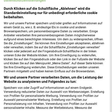
Datenschutzeinstellungen
Durch Klicken auf die Schaltfläche „Ablehnen“ wird die
Standardeinstellung nur für unbedingt erforderliche cookie
Fressnapf Bad Mergentheim GmbH - Markt Bad
beibehalten.
Mergentheim
Wir und unsere Partner speichern und/oder greifen auf Informationen auf
Herrenwiesenstraße
einem Gerät zu, wie z. B. eindeutige IDs in cookie und anderen
❯
97980 Bad Mergentheim
Browserspeichern, um personenbezogene Daten zu verarbeiten. Einige
Anbieter verarbeiten Ihre personenbezogenen Daten möglicherweise
Heute 09:00 - 19:00 Uhr |
Geschlossen
aufgrund eines berechtigten Interesses. Um dem zu widersprechen, öffnen
Sie die „Einstellungen“. Sie können Ihre Einstellungen akzeptieren, ablehnen
421,52 km • Angebote: 1 Prospekt
oder verwalten, indem Sie auf die Schaltfläche „Einstellungen verwalten“
klicken oder jederzeit auf die Fingerabdruck-Schaltfläche in der linken
unteren Ecke der Website klicken. Um Ihre Einwilligung zu widerrufen,
klicken Sie auf den Fingerabdruck oder den Link in der Fußzeile der Website
Fressnapf Bad Kissingen
und klicken Sie auf den Menüpunkt „Meine Daten“. Auf dieser Seite können
Sieboldstraße 1
Sie Ihre Einwilligung widerrufen. Diese Entscheidungen werden unseren
Partnern mitgeteilt und haben keinen Einfluss auf die Browserdaten.
97688 Bad Kissingen
❯
Wir und unsere Partner verarbeiten Daten, um die Leistung der
Heute 09:00 - 19:00 Uhr |
Geschlossen
Website zu analysieren und Folgendes zu tun:
Speichern von oder Zugriff auf Informationen auf einem Endgerät.
345,29 km • Angebote: 1 Prospekt
Verwendung reduzierter Daten zur Auswahl von Werbeanzeigen. Erstellung
von Profilen für personalisierte Werbung. Verwendung von Profilen zur
Auswahl personalisierter Werbung. Erstellung von Profilen zur
Fressnapf Bad Windsheim
Personalisierung von Inhalten. Verwendung von Profilen zur Auswahl
personalisierter Inhalte. Messung der Werbeleistung. Messung der
Nürnberger Straße 1-3
Performance von Inhalten. Analyse von Zielgruppen durch Statistiken oder