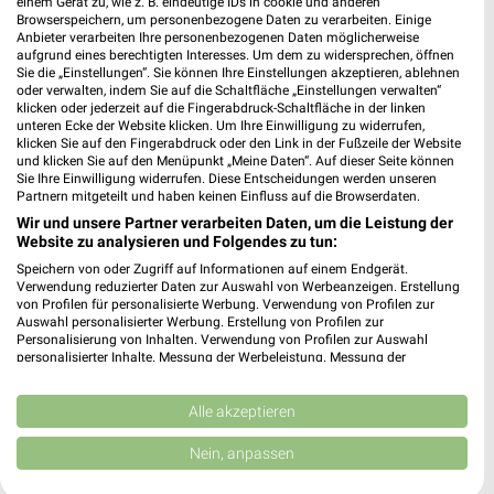
einem Gerät zu, wie z. B. eindeutige IDs in cookie und anderen
Tedi Marktheidenfeld
Browserspeichern, um personenbezogene Daten zu verarbeiten. Einige
Am Rathaus 1
Anbieter verarbeiten Ihre personenbezogenen Daten möglicherweise
97828 Marktheidenfeld
aufgrund eines berechtigten Interesses. Um dem zu widersprechen, öffnen
❯
Sie die „Einstellungen“. Sie können Ihre Einstellungen akzeptieren, ablehnen
Heute 09:00 - 20:00 Uhr |
oder verwalten, indem Sie auf die Schaltfläche „Einstellungen verwalten“
Geöffnet
klicken oder jederzeit auf die Fingerabdruck-Schaltfläche in der linken
unteren Ecke der Website klicken. Um Ihre Einwilligung zu widerrufen,
398,34 km
klicken Sie auf den Fingerabdruck oder den Link in der Fußzeile der Website
und klicken Sie auf den Menüpunkt „Meine Daten“. Auf dieser Seite können
Sie Ihre Einwilligung widerrufen. Diese Entscheidungen werden unseren
Tedi Tauberbischofsheim
Partnern mitgeteilt und haben keinen Einfluss auf die Browserdaten.
Hauptstr. 61
Wir und unsere Partner verarbeiten Daten, um die Leistung der
97941 Tauberbischofsheim
Website zu analysieren und Folgendes zu tun:
❯
Speichern von oder Zugriff auf Informationen auf einem Endgerät.
Heute 09:00 - 20:00 Uhr |
Geöffnet
Verwendung reduzierter Daten zur Auswahl von Werbeanzeigen. Erstellung
von Profilen für personalisierte Werbung. Verwendung von Profilen zur
414,94 km
Auswahl personalisierter Werbung. Erstellung von Profilen zur
Personalisierung von Inhalten. Verwendung von Profilen zur Auswahl
personalisierter Inhalte. Messung der Werbeleistung. Messung der
Performance von Inhalten. Analyse von Zielgruppen durch Statistiken oder
Tedi Wertheim
Kombinationen von Daten aus verschiedenen Quellen. Entwicklung und
Bahnhofstr. 27
Verbesserung der Angebote. Verwendung reduzierter Daten zur Auswahl
Alle akzeptieren
97877 Wertheim
von Inhalten.
❯
Daten können außerhalb der Europäischen Union weitergegeben und in die
Nein, anpassen
Heute 09:00 - 20:00 Uhr |
Geöffnet
USA gesendet werden.
Ihre Einwilligung und die cookie Richtlinie gelten ausschließlich für diese