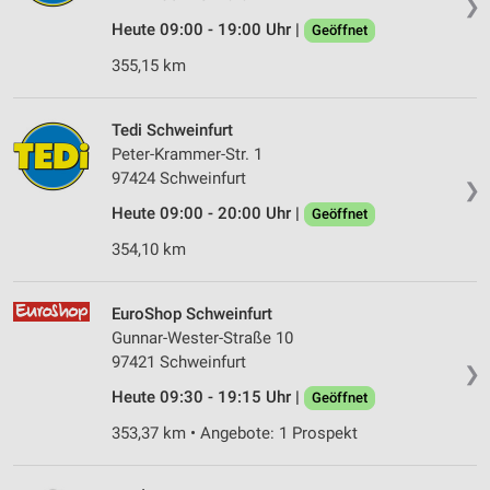
❯
Messung der Werbeleistung
Heute 09:00 - 19:00 Uhr |
Geöffnet
Messung der Performance von Inhalten
355,15 km
Analyse von Zielgruppen durch Statistiken oder
Kombinationen von Daten aus verschiedenen
Tedi Schweinfurt
Quellen
Peter-Krammer-Str. 1
97424 Schweinfurt
❯
Entwicklung und Verbesserung der Angebote
Heute 09:00 - 20:00 Uhr |
Geöffnet
Verwendung reduzierter Daten zur Auswahl von
354,10 km
Inhalten
IAB-Besonderheiten:
EuroShop Schweinfurt
Verwendung genauer Standortdaten
Gunnar-Wester-Straße 10
97421 Schweinfurt
Geräte anhand von aktiv angeforderten
❯
Informationen identifizieren
Heute 09:30 - 19:15 Uhr |
Geöffnet
Nicht-IAB-Verarbeitungszwecke:
353,37 km • Angebote: 1 Prospekt
Notwendig