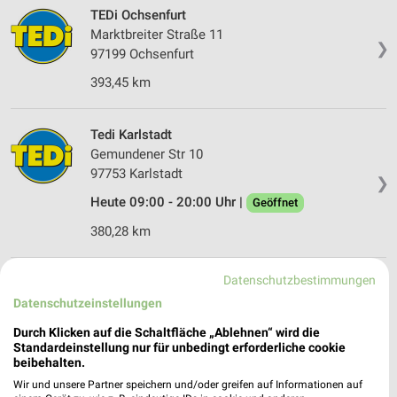
TEDi Ochsenfurt
Marktbreiter Straße 11
❯
97199 Ochsenfurt
393,45 km
Tedi Karlstadt
Gemundener Str 10
97753 Karlstadt
❯
Heute 09:00 - 20:00 Uhr |
Geöffnet
380,28 km
Datenschutzbestimmungen
TEDi Werneck
Mittlerer Weg 23a
Datenschutzeinstellungen
❯
97440 Werneck
Durch Klicken auf die Schaltfläche „Ablehnen“ wird die
Standardeinstellung nur für unbedingt erforderliche cookie
364,63 km
beibehalten.
Wir und unsere Partner speichern und/oder greifen auf Informationen auf