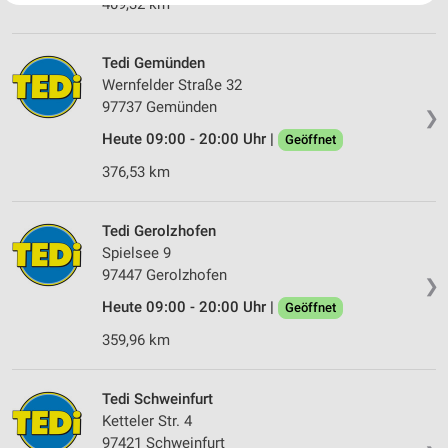
409,32 km
Website/App.
Partnerliste anzeigen (1 IAB-Anbieter)
Tedi Gemünden
Wir nutzen Ihre Daten für folgende Zwecke:
Wernfelder Straße 32
IAB-Verarbeitungszwecke:
97737 Gemünden
❯
Speichern von oder Zugriff auf Informationen
auf einem Endgerät
Heute 09:00 - 20:00 Uhr |
Geöffnet
376,53 km
Verwendung reduzierter Daten zur Auswahl von
Werbeanzeigen
Tedi Gerolzhofen
Erstellung von Profilen für personalisierte
Werbung
Spielsee 9
97447 Gerolzhofen
❯
Verwendung von Profilen zur Auswahl
Heute 09:00 - 20:00 Uhr |
personalisierter Werbung
Geöffnet
359,96 km
Erstellung von Profilen zur Personalisierung
von Inhalten
Tedi Schweinfurt
Verwendung von Profilen zur Auswahl
Ketteler Str. 4
personalisierter Inhalte
97421 Schweinfurt