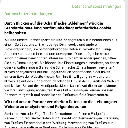
Datenschutzbestimmungen
Datenschutzeinstellungen
Durch Klicken auf die Schaltfläche „Ablehnen“ wird die
Standardeinstellung nur für unbedingt erforderliche cookie
beibehalten.
Wir und unsere Partner speichern und/oder greifen auf Informationen auf
einem Gerät zu, wie z. B. eindeutige IDs in cookie und anderen
Browserspeichern, um personenbezogene Daten zu verarbeiten. Einige
Anbieter verarbeiten Ihre personenbezogenen Daten möglicherweise
aufgrund eines berechtigten Interesses. Um dem zu widersprechen, öffnen
Sie die „Einstellungen“. Sie können Ihre Einstellungen akzeptieren, ablehnen
oder verwalten, indem Sie auf die Schaltfläche „Einstellungen verwalten“
klicken oder jederzeit auf die Fingerabdruck-Schaltfläche in der linken
unteren Ecke der Website klicken. Um Ihre Einwilligung zu widerrufen,
56,9 km
19,4 km
klicken Sie auf den Fingerabdruck oder den Link in der Fußzeile der Website
Junges Wohnen
Angebote ab 03.08.
und klicken Sie auf den Menüpunkt „Meine Daten“. Auf dieser Seite können
Sie Ihre Einwilligung widerrufen. Diese Entscheidungen werden unseren
Gültig bis Fr. 14.08.
Gültig bis Sa. 08.08.
Partnern mitgeteilt und haben keinen Einfluss auf die Browserdaten.
Wir und unsere Partner verarbeiten Daten, um die Leistung der
XXXLutz
XXXLutz
Website zu analysieren und Folgendes zu tun:
Speichern von oder Zugriff auf Informationen auf einem Endgerät.
Verwendung reduzierter Daten zur Auswahl von Werbeanzeigen. Erstellung
von Profilen für personalisierte Werbung. Verwendung von Profilen zur
Auswahl personalisierter Werbung. Erstellung von Profilen zur