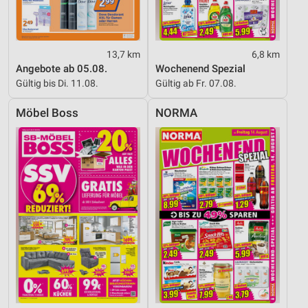
Verwendung genauer Standortdaten
Geräte anhand von aktiv angeforderten
Informationen identifizieren
13,7 km
6,8 km
Nicht-IAB-Verarbeitungszwecke:
Angebote ab 05.08.
Wochenend Spezial
Gültig bis Di. 11.08.
Gültig ab Fr. 07.08.
Notwendig
Möbel Boss
NORMA
Performance
Funktional
Werbung