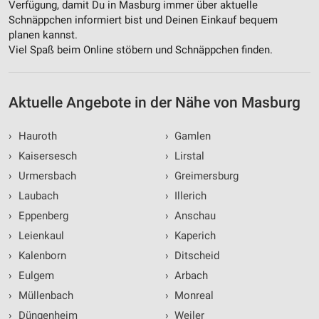
Verfügung, damit Du in Masburg immer über aktuelle
Erstellung von Profilen für personalisierte
Schnäppchen informiert bist und Deinen Einkauf bequem
Werbung
planen kannst.
Viel Spaß beim Online stöbern und Schnäppchen finden.
Verwendung von Profilen zur Auswahl
personalisierter Werbung
Erstellung von Profilen zur Personalisierung
Aktuelle Angebote in der Nähe von Masburg
von Inhalten
Verwendung von Profilen zur Auswahl
›
Hauroth
›
Gamlen
personalisierter Inhalte
›
Kaisersesch
›
Lirstal
Messung der Werbeleistung
›
Urmersbach
›
Greimersburg
›
Laubach
›
Illerich
Messung der Performance von Inhalten
›
Eppenberg
›
Anschau
Analyse von Zielgruppen durch Statistiken oder
›
Leienkaul
›
Kaperich
Kombinationen von Daten aus verschiedenen
›
Kalenborn
›
Ditscheid
Quellen
›
Eulgem
›
Arbach
Entwicklung und Verbesserung der Angebote
›
Müllenbach
›
Monreal
›
Düngenheim
›
Weiler
Verwendung reduzierter Daten zur Auswahl von