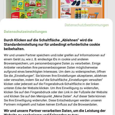
Datenschutzbestimmungen
Datenschutzeinstellungen
18,8 km
13,1 km
Durch Klicken auf die Schaltfläche „Ablehnen“ wird die
Angebote ab 10.08.
Angebote ab 05.08.
Standardeinstellung nur für unbedingt erforderliche cookie
Gültig ab Mo. 10.08.
Gültig bis Di. 11.08.
beibehalten.
Wir und unsere Partner speichern und/oder greifen auf Informationen auf
NORMA
einem Gerät zu, wie z. B. eindeutige IDs in cookie und anderen
Browserspeichern, um personenbezogene Daten zu verarbeiten. Einige
Anbieter verarbeiten Ihre personenbezogenen Daten möglicherweise
aufgrund eines berechtigten Interesses. Um dem zu widersprechen, öffnen
Sie die „Einstellungen“. Sie können Ihre Einstellungen akzeptieren, ablehnen
oder verwalten, indem Sie auf die Schaltfläche „Einstellungen verwalten“
klicken oder jederzeit auf die Fingerabdruck-Schaltfläche in der linken
unteren Ecke der Website klicken. Um Ihre Einwilligung zu widerrufen,
klicken Sie auf den Fingerabdruck oder den Link in der Fußzeile der Website
und klicken Sie auf den Menüpunkt „Meine Daten“. Auf dieser Seite können
Sie Ihre Einwilligung widerrufen. Diese Entscheidungen werden unseren
Partnern mitgeteilt und haben keinen Einfluss auf die Browserdaten.
Wir und unsere Partner verarbeiten Daten, um die Leistung der
Website zu analysieren und Folgendes zu tun: