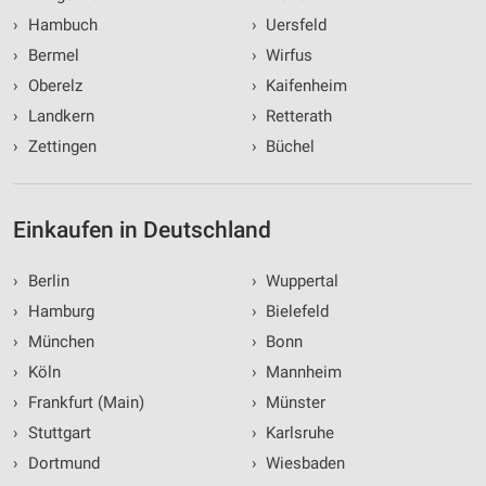
Inhalten
›
Hambuch
›
Uersfeld
IAB-Besonderheiten:
›
Bermel
›
Wirfus
Verwendung genauer Standortdaten
›
Oberelz
›
Kaifenheim
›
Landkern
›
Retterath
Geräte anhand von aktiv angeforderten
›
Zettingen
›
Büchel
Informationen identifizieren
Nicht-IAB-Verarbeitungszwecke:
Notwendig
Einkaufen in Deutschland
Performance
›
Berlin
›
Wuppertal
Funktional
›
Hamburg
›
Bielefeld
›
München
›
Bonn
Werbung
›
Köln
›
Mannheim
›
Frankfurt (Main)
›
Münster
›
Stuttgart
›
Karlsruhe
›
Dortmund
›
Wiesbaden