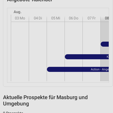
Aug.
03
Mo
04
Di
05
Mi
06
Do
07
Fr
08
S
Kauf
Action - Angebo
Aktuelle Prospekte für Masburg und
Umgebung