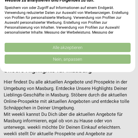
Speichern von oder Zugriff auf Informationen auf einem Endgerät.
Verwendung reduzierter Daten zur Auswahl von Werbeanzeigen. Erstellung
von Profilen für personalisierte Werbung. Verwendung von Profilen zur
Auswahl personalisierter Werbung. Erstellung von Profilen zur
10,9 km
Personalisierung von Inhalten. Verwendung von Profilen zur Auswahl
Wochenend Spezial
personalisierter Inhalte. Messung der Werbeleistung. Messung der
Gültig ab Fr. 14.08.
Performance von Inhalten. Analyse von Zielgruppen durch Statistiken oder
Kombinationen von Daten aus verschiedenen Quellen. Entwicklung und
Verbesserung der Angebote. Verwendung reduzierter Daten zur Auswahl
Alle akzeptieren
ALLE PROSPEKTE
von Inhalten.
Daten können außerhalb der Europäischen Union weitergegeben und in die
Nein, anpassen
USA gesendet werden.
Ihre Einwilligung und die cookie Richtlinie gelten ausschließlich für diese
Unsere Highlights für Masburg
Website/App.
Partnerliste anzeigen (1 IAB-Anbieter)
Hier findest Du alle aktuellen Angebote und Prospekte in der
Umgebung von Masburg. Entdecke Unsere Highlights Deiner
Wir nutzen Ihre Daten für folgende Zwecke:
Lieblings-Geschäfte in Masburg. Stöbere durch die aktuellen
IAB-Verarbeitungszwecke:
Online-Prospekte mit aktuellen Angeboten und entdecke tolle
Speichern von oder Zugriff auf Informationen
Schnäppchen in Deiner Umgebung.
auf einem Endgerät
Mit weekli kannst Du Dich über die aktuellen Angebote für
Masburg informieren, egal ob von zu Hause oder von
Verwendung reduzierter Daten zur Auswahl von
unterwegs. weekli möchte Dir Deinen Einkauf erleichtern.
Werbeanzeigen
weekli stellt Dir aktuelle Prospekte und Angebote zur