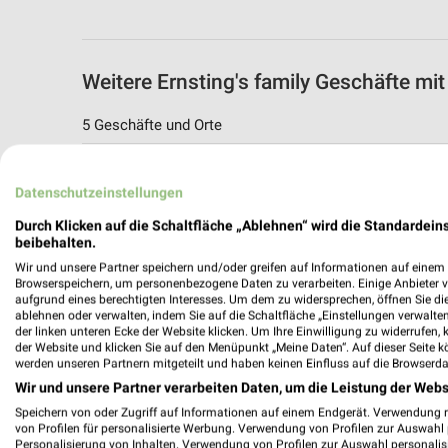
Weitere Ernsting's family Geschäfte m
5 Geschäfte und Orte
Ernsting's family Angebote in Mayen
Datenschutzeinstellungen
Mayen, Deutschland
Durch Klicken auf die Schaltfläche „Ablehnen“ wird die Standardeins
beibehalten.
491,61 km
Wir und unsere Partner speichern und/oder greifen auf Informationen auf einem G
Browserspeichern, um personenbezogene Daten zu verarbeiten. Einige Anbieter 
aufgrund eines berechtigten Interesses. Um dem zu widersprechen, öffnen Sie die 
Ernsting's family
ablehnen oder verwalten, indem Sie auf die Schaltfläche „Einstellungen verwalten“
Marktstraße 27
der linken unteren Ecke der Website klicken. Um Ihre Einwilligung zu widerrufen, 
der Website und klicken Sie auf den Menüpunkt „Meine Daten“. Auf dieser Seite k
56727 Mayen
werden unseren Partnern mitgeteilt und haben keinen Einfluss auf die Browserda
492,69 km
Wir und unsere Partner verarbeiten Daten, um die Leistung der Webs
Speichern von oder Zugriff auf Informationen auf einem Endgerät. Verwendung 
von Profilen für personalisierte Werbung. Verwendung von Profilen zur Auswahl p
Ernsting's family Angebote in Andernach
Personalisierung von Inhalten. Verwendung von Profilen zur Auswahl personalis