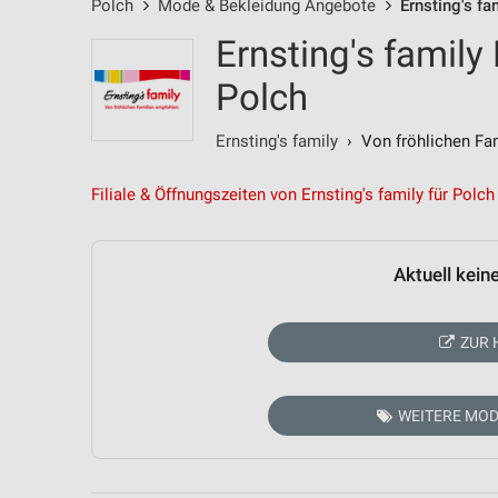
Polch
Mode & Bekleidung Angebote
Ernsting's f
Ernsting's family
Polch
Ernsting's family
› Von fröhlichen Fam
Filiale & Öffnungszeiten von Ernsting's family für Polch
Aktuell kein
ZUR 
WEITERE MOD