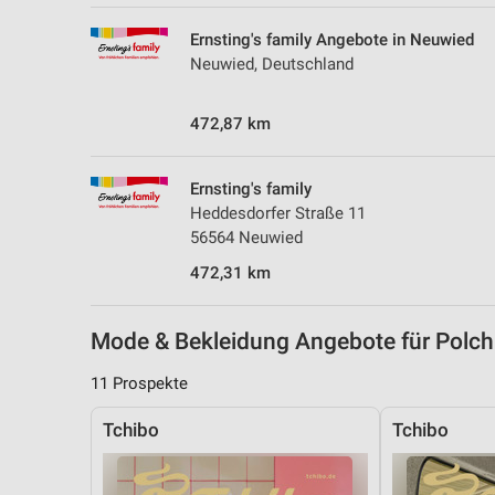
Messung der Performance von Inhalten
Ernsting's family Angebote in Neuwied
Analyse von Zielgruppen durch Statistiken oder Kombinationen 
Neuwied, Deutschland
Quellen
472,87 km
Entwicklung und Verbesserung der Angebote
Verwendung reduzierter Daten zur Auswahl von Inhalten
Ernsting's family
IAB-Besonderheiten:
Heddesdorfer Straße 11
56564 Neuwied
Verwendung genauer Standortdaten
472,31 km
Geräte anhand von aktiv angeforderten Informationen identifizie
Nicht-IAB-Verarbeitungszwecke:
Mode & Bekleidung Angebote für Pol
Notwendig
11 Prospekte
Performance
Tchibo
Tchibo
Funktional
Werbung