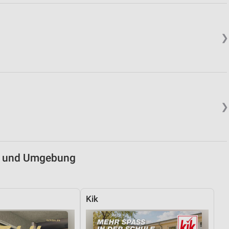
von Daten aus verschiedenen
❯
❯
ren
ch und Umgebung
Kik