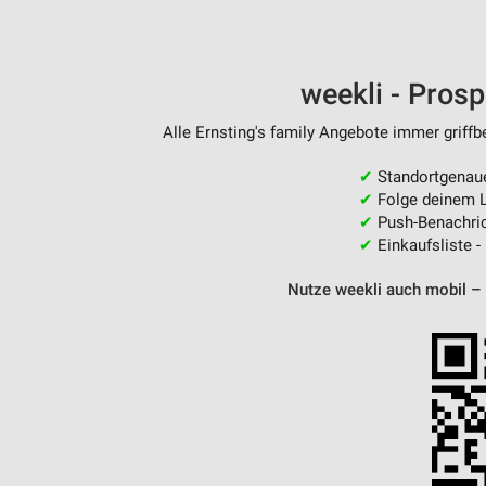
weekli - Pros
Alle Ernsting's family Angebote immer griffb
✔
Standortgenau
✔
Folge deinem L
✔
Push-Benachric
✔
Einkaufsliste -
Nutze weekli auch mobil –