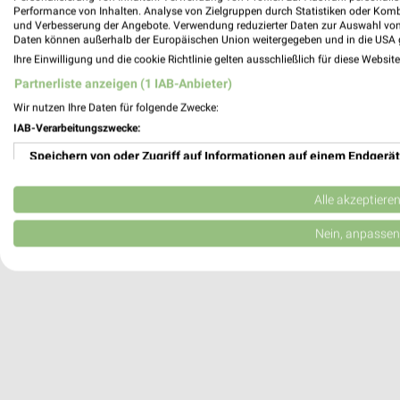
Performance von Inhalten. Analyse von Zielgruppen durch Statistiken oder Kom
Andernach, Deutschland
und Verbesserung der Angebote. Verwendung reduzierter Daten zur Auswahl von
Daten können außerhalb der Europäischen Union weitergegeben und in die USA 
Ihre Einwilligung und die cookie Richtlinie gelten ausschließlich für diese Websit
474,99 km
Partnerliste anzeigen (1 IAB-Anbieter)
Wir nutzen Ihre Daten für folgende Zwecke:
IAB-Verarbeitungszwecke:
Speichern von oder Zugriff auf Informationen auf einem Endgerät
Verwendung reduzierter Daten zur Auswahl von Werbeanzeigen
Alle akzeptiere
Erstellung von Profilen für personalisierte Werbung
Nein, anpassen
Verwendung von Profilen zur Auswahl personalisierter Werbung
Erstellung von Profilen zur Personalisierung von Inhalten
Verwendung von Profilen zur Auswahl personalisierter Inhalte
Messung der Werbeleistung