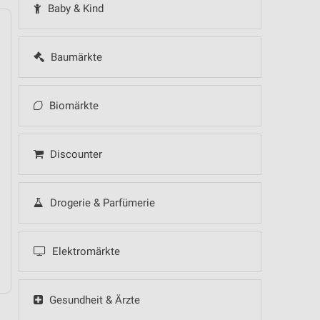
Baby & Kind
Baumärkte
14
Fr
15
Sa
16
So
17
Mo
18
Di
19
Mi
Biomärkte
Discounter
Drogerie & Parfümerie
Elektromärkte
Gesundheit & Ärzte