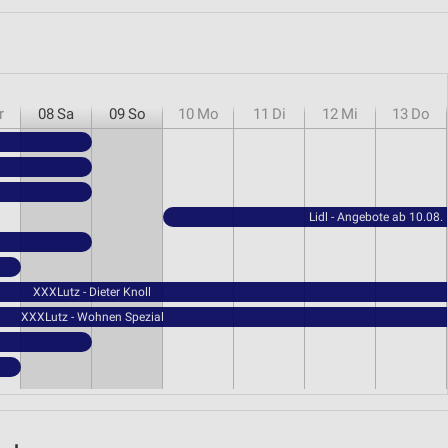
r
08
Sa
09
So
10
Mo
11
Di
12
Mi
13
Do
Lidl - Angebote ab 10.08.
XXXLutz - Dieter Knoll
XXXLutz - Wohnen Spezial