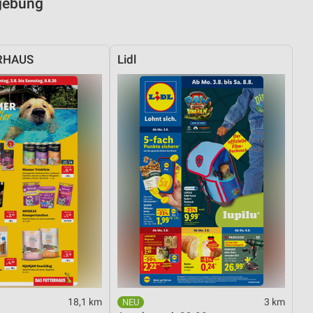
mgebung
RHAUS
Lidl
18,1 km
3 km