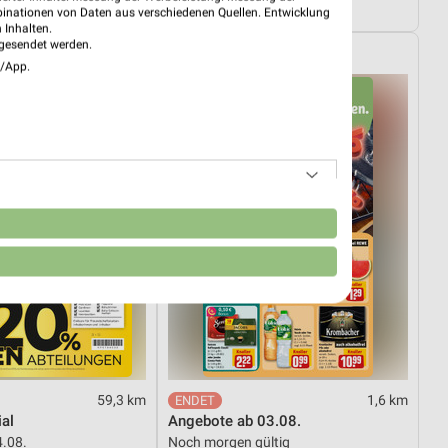
ültig
Noch heute gültig
binationen von Daten aus verschiedenen Quellen. Entwicklung
 Inhalten.
gesendet werden.
REWE
e/App.
n
59,3 km
1,6 km
al
Angebote ab 03.08.
4.08.
Noch morgen gültig