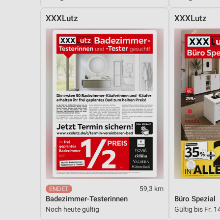
Messung der Performance von Inhalten
XXXLutz
XXXLutz
Analyse von Zielgruppen durch Statistiken oder Kombinationen 
Quellen
Entwicklung und Verbesserung der Angebote
Verwendung reduzierter Daten zur Auswahl von Inhalten
IAB-Besonderheiten:
Verwendung genauer Standortdaten
Geräte anhand von aktiv angeforderten Informationen identifizie
Nicht-IAB-Verarbeitungszwecke:
Notwendig
Performance
59,3 km
Badezimmer-Testerinnen
Büro Spezial
Funktional
Noch heute gültig
Gültig bis Fr. 1
Werbung