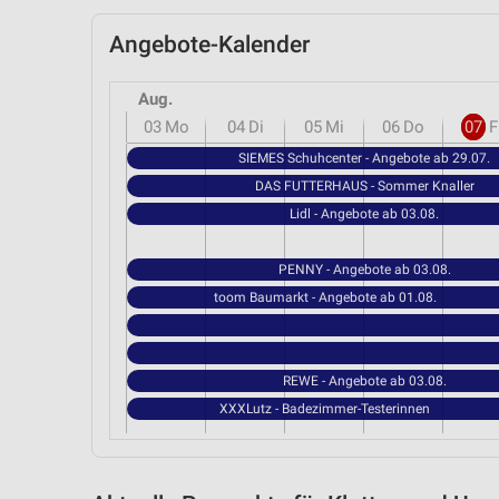
Angebote-Kalender
Aug.
03
Mo
04
Di
05
Mi
06
Do
07
F
SIEMES Schuhcenter - Angebote ab 29.07.
DAS FUTTERHAUS - Sommer Knaller
Lidl - Angebote ab 03.08.
PENNY - Angebote ab 03.08.
toom Baumarkt - Angebote ab 01.08.
REWE - Angebote ab 03.08.
XXXLutz - Badezimmer-Testerinnen