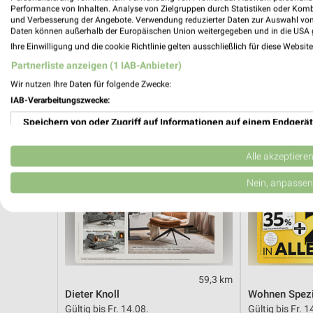
Gültig ab Mo. 10.08.
Noch morgen g
Performance von Inhalten. Analyse von Zielgruppen durch Statistiken oder Kom
und Verbesserung der Angebote. Verwendung reduzierter Daten zur Auswahl von
Daten können außerhalb der Europäischen Union weitergegeben und in die USA 
XXXLutz
XXXLutz
Ihre Einwilligung und die cookie Richtlinie gelten ausschließlich für diese Websit
Partnerliste anzeigen (1 IAB-Anbieter)
Wir nutzen Ihre Daten für folgende Zwecke:
IAB-Verarbeitungszwecke:
Speichern von oder Zugriff auf Informationen auf einem Endgerät
Verwendung reduzierter Daten zur Auswahl von Werbeanzeigen
Alle akzeptiere
Erstellung von Profilen für personalisierte Werbung
Nein, anpassen
Verwendung von Profilen zur Auswahl personalisierter Werbung
Erstellung von Profilen zur Personalisierung von Inhalten
Verwendung von Profilen zur Auswahl personalisierter Inhalte
59,3 km
Dieter Knoll
Wohnen Spezi
Messung der Werbeleistung
Gültig bis Fr. 14.08.
Gültig bis Fr. 1