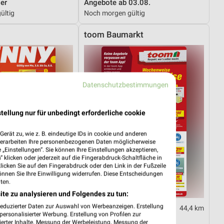
er
Angebote ab 03.08.
ültig
Noch morgen gültig
toom Baumarkt
Datenschutzbestimmungen
tellung nur für unbedingt erforderliche cookie
erät zu, wie z. B. eindeutige IDs in cookie und anderen
verarbeiten Ihre personenbezogenen Daten möglicherweise
„Einstellungen“. Sie können Ihre Einstellungen akzeptieren,
 klicken oder jederzeit auf die Fingerabdruck-Schaltfläche in
klicken Sie auf den Fingerabdruck oder den Link in der Fußzeile
önnen Sie Ihre Einwilligung widerrufen. Diese Entscheidungen
ten.
ite zu analysieren und Folgendes zu tun:
reduzierter Daten zur Auswahl von Werbeanzeigen. Erstellung
3,5 km
44,4 km
ersonalisierter Werbung. Erstellung von Profilen zur
03.08.
Angebote ab 01.08.
ierter Inhalte. Messung der Werbeleistung. Messung der