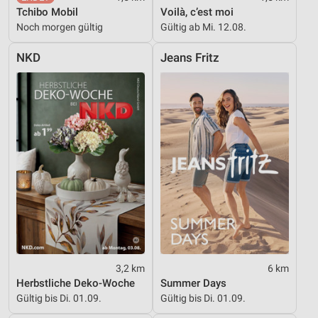
Tchibo Mobil
Voilà, c’est moi
Erstellung von Profilen zur Personalisierung
Noch morgen gültig
Gültig ab Mi. 12.08.
von Inhalten
NKD
Jeans Fritz
Verwendung von Profilen zur Auswahl
personalisierter Inhalte
Messung der Werbeleistung
Messung der Performance von Inhalten
Analyse von Zielgruppen durch Statistiken oder
Kombinationen von Daten aus verschiedenen
Quellen
Entwicklung und Verbesserung der Angebote
Verwendung reduzierter Daten zur Auswahl von
Inhalten
3,2 km
6 km
Herbstliche Deko-Woche
Summer Days
IAB-Besonderheiten:
Gültig bis Di. 01.09.
Gültig bis Di. 01.09.
Verwendung genauer Standortdaten