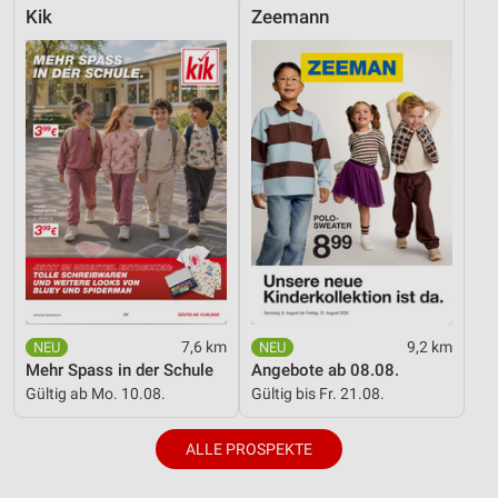
Kik
Zeemann
Geräte anhand von aktiv angeforderten
Informationen identifizieren
Nicht-IAB-Verarbeitungszwecke:
Notwendig
Performance
Funktional
Werbung
7,6 km
9,2 km
Mehr Spass in der Schule
Angebote ab 08.08.
Gültig ab Mo. 10.08.
Gültig bis Fr. 21.08.
ALLE PROSPEKTE