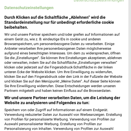
Datenschutzbestimmungen
Datenschutzeinstellungen
Durch Klicken auf die Schaltfläche „Ablehnen“ wird die
Standardeinstellung nur für unbedingt erforderliche cookie
beibehalten.
Wir und unsere Partner speichern und/oder greifen auf Informationen auf
3,2 km
1,5 km
einem Gerät zu, wie z. B. eindeutige IDs in cookie und anderen
Milchzahn-Woche
Alpaka cleaning collection
Browserspeichern, um personenbezogene Daten zu verarbeiten. Einige
Anbieter verarbeiten Ihre personenbezogenen Daten möglicherweise
Gültig bis Do. 01.10.
Gültig bis Di. 01.09.
aufgrund eines berechtigten Interesses. Um dem zu widersprechen, öffnen
Sie die „Einstellungen“. Sie können Ihre Einstellungen akzeptieren, ablehnen
Tchibo
Tchibo
oder verwalten, indem Sie auf die Schaltfläche „Einstellungen verwalten“
klicken oder jederzeit auf die Fingerabdruck-Schaltfläche in der linken
unteren Ecke der Website klicken. Um Ihre Einwilligung zu widerrufen,
klicken Sie auf den Fingerabdruck oder den Link in der Fußzeile der Website
und klicken Sie auf den Menüpunkt „Meine Daten“. Auf dieser Seite können
Sie Ihre Einwilligung widerrufen. Diese Entscheidungen werden unseren
Partnern mitgeteilt und haben keinen Einfluss auf die Browserdaten.
Wir und unsere Partner verarbeiten Daten, um die Leistung der
Website zu analysieren und Folgendes zu tun:
Speichern von oder Zugriff auf Informationen auf einem Endgerät.
Verwendung reduzierter Daten zur Auswahl von Werbeanzeigen. Erstellung
von Profilen für personalisierte Werbung. Verwendung von Profilen zur
Auswahl personalisierter Werbung. Erstellung von Profilen zur
Personalisierung von Inhalten. Verwendung von Profilen zur Auswahl