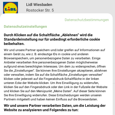
Lidl Wiesbaden
Rostocker Str. 5
65191 Wiesbaden
❯
Datenschutzbestimmungen
Heute 07:00 - 21:00 Uhr |
Schließt in 29 Min.
Datenschutzeinstellungen
446,42 km • Angebote: 2 Prospekte
Durch Klicken auf die Schaltfläche „Ablehnen“ wird die
Standardeinstellung nur für unbedingt erforderliche cookie
beibehalten.
Lidl Wiesbaden
Wir und unsere Partner speichern und/oder greifen auf Informationen auf
Stegerwaldstr. 24
einem Gerät zu, wie z. B. eindeutige IDs in cookie und anderen
Browserspeichern, um personenbezogene Daten zu verarbeiten. Einige
65199 Wiesbaden
❯
Anbieter verarbeiten Ihre personenbezogenen Daten möglicherweise
aufgrund eines berechtigten Interesses. Um dem zu widersprechen, öffnen
Heute 07:00 - 22:00 Uhr |
Geöffnet
Sie die „Einstellungen“. Sie können Ihre Einstellungen akzeptieren, ablehnen
oder verwalten, indem Sie auf die Schaltfläche „Einstellungen verwalten“
452,86 km • Angebote: 2 Prospekte
klicken oder jederzeit auf die Fingerabdruck-Schaltfläche in der linken
unteren Ecke der Website klicken. Um Ihre Einwilligung zu widerrufen,
klicken Sie auf den Fingerabdruck oder den Link in der Fußzeile der Website
und klicken Sie auf den Menüpunkt „Meine Daten“. Auf dieser Seite können
Discounter Angebote und Prospekte für
Sie Ihre Einwilligung widerrufen. Diese Entscheidungen werden unseren
Wiesbaden
Partnern mitgeteilt und haben keinen Einfluss auf die Browserdaten.
Wir und unsere Partner verarbeiten Daten, um die Leistung der
Website zu analysieren und Folgendes zu tun:
16 Prospekte