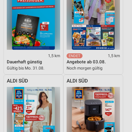
IAB-Besonderheiten:
Verwendung genauer Standortdaten
Geräte anhand von aktiv angeforderten
Informationen identifizieren
Nicht-IAB-Verarbeitungszwecke:
Notwendig
1,5 km
1,5 km
Dauerhaft günstig
Angebote ab 03.08.
Performance
Gültig bis Mo. 31.08.
Noch morgen gültig
Funktional
ALDI SÜD
ALDI SÜD
Werbung