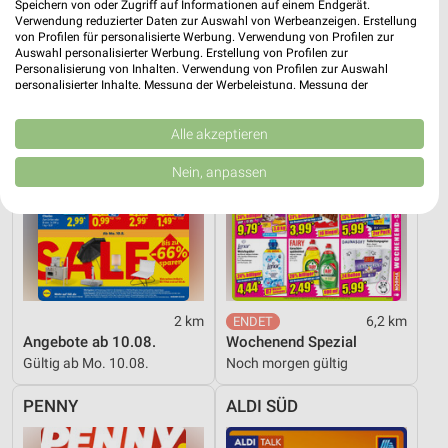
Speichern von oder Zugriff auf Informationen auf einem Endgerät.
Verwendung reduzierter Daten zur Auswahl von Werbeanzeigen. Erstellung
Lidl
NORMA
von Profilen für personalisierte Werbung. Verwendung von Profilen zur
Auswahl personalisierter Werbung. Erstellung von Profilen zur
Personalisierung von Inhalten. Verwendung von Profilen zur Auswahl
personalisierter Inhalte. Messung der Werbeleistung. Messung der
Performance von Inhalten. Analyse von Zielgruppen durch Statistiken oder
Kombinationen von Daten aus verschiedenen Quellen. Entwicklung und
Verbesserung der Angebote. Verwendung reduzierter Daten zur Auswahl
Alle akzeptieren
von Inhalten.
Daten können außerhalb der Europäischen Union weitergegeben und in die
Nein, anpassen
USA gesendet werden.
Ihre Einwilligung und die cookie Richtlinie gelten ausschließlich für diese
Website/App.
Partnerliste anzeigen (1 IAB-Anbieter)
Wir nutzen Ihre Daten für folgende Zwecke:
IAB-Verarbeitungszwecke:
2 km
6,2 km
Speichern von oder Zugriff auf Informationen
Angebote ab 10.08.
Wochenend Spezial
auf einem Endgerät
Gültig ab Mo. 10.08.
Noch morgen gültig
Verwendung reduzierter Daten zur Auswahl von
Werbeanzeigen
PENNY
ALDI SÜD
Erstellung von Profilen für personalisierte