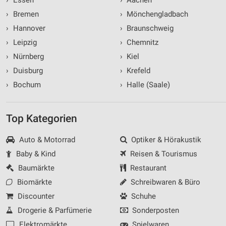
›
Bremen
›
Mönchengladbach
›
Hannover
›
Braunschweig
›
Leipzig
›
Chemnitz
›
Nürnberg
›
Kiel
›
Duisburg
›
Krefeld
›
Bochum
›
Halle (Saale)
Top Kategorien
Auto & Motorrad
Optiker & Hörakustik
Baby & Kind
Reisen & Tourismus
Baumärkte
Restaurant
Biomärkte
Schreibwaren & Büro
Discounter
Schuhe
Drogerie & Parfümerie
Sonderposten
Elektromärkte
Spielwaren