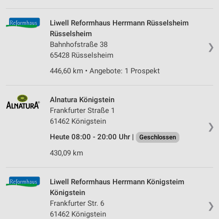
Verwendung von Profilen zur Auswahl
Liwell Reformhaus Herrmann Rüsselsheim
personalisierter Inhalte
Rüsselsheim
Bahnhofstraße 38
❯
Messung der Werbeleistung
65428 Rüsselsheim
Messung der Performance von Inhalten
446,60 km • Angebote: 1 Prospekt
Analyse von Zielgruppen durch Statistiken oder
Kombinationen von Daten aus verschiedenen
Alnatura Königstein
Quellen
Frankfurter Straße 1
61462 Königstein
Entwicklung und Verbesserung der Angebote
❯
Heute 08:00 - 20:00 Uhr |
Geschlossen
Verwendung reduzierter Daten zur Auswahl von
Inhalten
430,09 km
IAB-Besonderheiten:
Liwell Reformhaus Herrmann Königsteim
Verwendung genauer Standortdaten
Königstein
Frankfurter Str. 6
Geräte anhand von aktiv angeforderten
❯
Informationen identifizieren
61462 Königstein