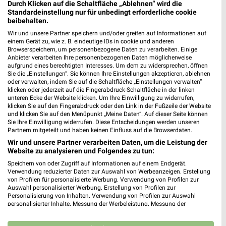
Alnatura Mainz
Durch Klicken auf die Schaltfläche „Ablehnen“ wird die
Große Langgasse 8
Standardeinstellung nur für unbedingt erforderliche cookie
beibehalten.
55116 Mainz
❯
Wir und unsere Partner speichern und/oder greifen auf Informationen auf
Heute 08:00 - 20:00 Uhr |
Geschlossen
einem Gerät zu, wie z. B. eindeutige IDs in cookie und anderen
Browserspeichern, um personenbezogene Daten zu verarbeiten. Einige
454,03 km
Anbieter verarbeiten Ihre personenbezogenen Daten möglicherweise
aufgrund eines berechtigten Interesses. Um dem zu widersprechen, öffnen
Sie die „Einstellungen“. Sie können Ihre Einstellungen akzeptieren, ablehnen
oder verwalten, indem Sie auf die Schaltfläche „Einstellungen verwalten“
Denns BioMarkt Idstein
klicken oder jederzeit auf die Fingerabdruck-Schaltfläche in der linken
Limburger Str. 38 - 40
unteren Ecke der Website klicken. Um Ihre Einwilligung zu widerrufen,
klicken Sie auf den Fingerabdruck oder den Link in der Fußzeile der Website
65510 Idstein
❯
und klicken Sie auf den Menüpunkt „Meine Daten“. Auf dieser Seite können
Sie Ihre Einwilligung widerrufen. Diese Entscheidungen werden unseren
Heute 08:00 - 19:00 Uhr |
Geschlossen
Partnern mitgeteilt und haben keinen Einfluss auf die Browserdaten.
438,49 km • Angebote: 1 Prospekt
Wir und unsere Partner verarbeiten Daten, um die Leistung der
Website zu analysieren und Folgendes zu tun:
Speichern von oder Zugriff auf Informationen auf einem Endgerät.
Vita Nova Reformhaus Buch Hofheim
Verwendung reduzierter Daten zur Auswahl von Werbeanzeigen. Erstellung
von Profilen für personalisierte Werbung. Verwendung von Profilen zur
Hauptstr. 73
❯
Auswahl personalisierter Werbung. Erstellung von Profilen zur
65719 Hofheim
Personalisierung von Inhalten. Verwendung von Profilen zur Auswahl
personalisierter Inhalte. Messung der Werbeleistung. Messung der
438,23 km • Angebote: 1 Prospekt
Performance von Inhalten. Analyse von Zielgruppen durch Statistiken oder
Kombinationen von Daten aus verschiedenen Quellen. Entwicklung und