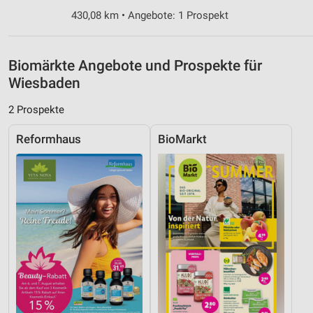
Nicht-IAB-Verarbeitungszwecke:
430,08 km • Angebote: 1 Prospekt
Notwendig
Biomärkte Angebote und Prospekte für
Performance
Wiesbaden
Funktional
2 Prospekte
Werbung
Reformhaus
BioMarkt