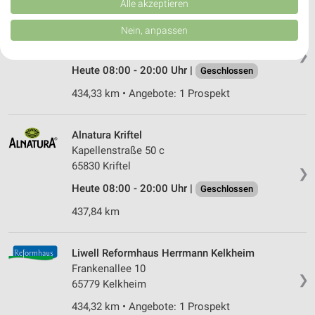
Verbesserung der Angebote. Verwendung reduzierter Daten zur Auswahl
Alle akzeptieren
von Inhalten.
Denns BioMarkt Kelkheim
Daten können außerhalb der Europäischen Union weitergegeben und in die
Nein, anpassen
Fischbacher Str. 6
USA gesendet werden.
65779 Kelkheim
Ihre Einwilligung und die cookie Richtlinie gelten ausschließlich für diese
❯
Website/App.
Heute 08:00 - 20:00 Uhr |
Geschlossen
Partnerliste anzeigen (1 IAB-Anbieter)
434,33 km • Angebote: 1 Prospekt
Wir nutzen Ihre Daten für folgende Zwecke:
IAB-Verarbeitungszwecke:
Alnatura Kriftel
Speichern von oder Zugriff auf Informationen
Kapellenstraße 50 c
auf einem Endgerät
65830 Kriftel
❯
Verwendung reduzierter Daten zur Auswahl von
Heute 08:00 - 20:00 Uhr |
Geschlossen
Werbeanzeigen
437,84 km
Erstellung von Profilen für personalisierte
Werbung
Liwell Reformhaus Herrmann Kelkheim
Verwendung von Profilen zur Auswahl
Frankenallee 10
personalisierter Werbung
❯
65779 Kelkheim
Erstellung von Profilen zur Personalisierung
434,32 km • Angebote: 1 Prospekt
von Inhalten