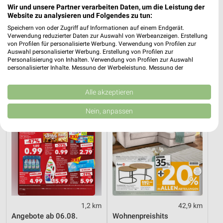
Wir und unsere Partner verarbeiten Daten, um die Leistung der
42,9 km
2,3 km
Website zu analysieren und Folgendes zu tun:
Mega Tage
Angebote ab 03.08.
Speichern von oder Zugriff auf Informationen auf einem Endgerät.
Gültig bis Fr. 14.08.
Noch heute gültig
Verwendung reduzierter Daten zur Auswahl von Werbeanzeigen. Erstellung
von Profilen für personalisierte Werbung. Verwendung von Profilen zur
Auswahl personalisierter Werbung. Erstellung von Profilen zur
Kaufland
XXXLutz
Personalisierung von Inhalten. Verwendung von Profilen zur Auswahl
personalisierter Inhalte. Messung der Werbeleistung. Messung der
Performance von Inhalten. Analyse von Zielgruppen durch Statistiken oder
Kombinationen von Daten aus verschiedenen Quellen. Entwicklung und
Verbesserung der Angebote. Verwendung reduzierter Daten zur Auswahl
Alle akzeptieren
von Inhalten.
Daten können außerhalb der Europäischen Union weitergegeben und in die
Nein, anpassen
USA gesendet werden.
Ihre Einwilligung und die cookie Richtlinie gelten ausschließlich für diese
Website/App.
Partnerliste anzeigen (1 IAB-Anbieter)
Wir nutzen Ihre Daten für folgende Zwecke:
IAB-Verarbeitungszwecke:
Speichern von oder Zugriff auf Informationen
auf einem Endgerät
1,2 km
42,9 km
Angebote ab 06.08.
Wohnenpreishits
Verwendung reduzierter Daten zur Auswahl von