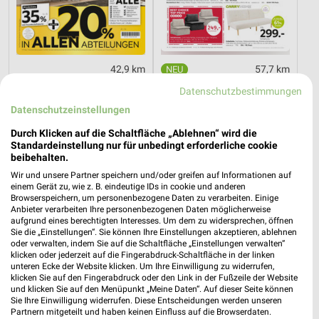
42,9 km
57,7 km
Wohnen Spezial
Sparkauf
Datenschutzbestimmungen
Gültig bis Fr. 14.08.
Gültig bis Fr. 21.08.
Datenschutzeinstellungen
XXXLutz
REWE
Durch Klicken auf die Schaltfläche „Ablehnen“ wird die
Standardeinstellung nur für unbedingt erforderliche cookie
beibehalten.
Wir und unsere Partner speichern und/oder greifen auf Informationen auf
einem Gerät zu, wie z. B. eindeutige IDs in cookie und anderen
Browserspeichern, um personenbezogene Daten zu verarbeiten. Einige
Anbieter verarbeiten Ihre personenbezogenen Daten möglicherweise
aufgrund eines berechtigten Interesses. Um dem zu widersprechen, öffnen
Sie die „Einstellungen“. Sie können Ihre Einstellungen akzeptieren, ablehnen
oder verwalten, indem Sie auf die Schaltfläche „Einstellungen verwalten“
klicken oder jederzeit auf die Fingerabdruck-Schaltfläche in der linken
unteren Ecke der Website klicken. Um Ihre Einwilligung zu widerrufen,
klicken Sie auf den Fingerabdruck oder den Link in der Fußzeile der Website
und klicken Sie auf den Menüpunkt „Meine Daten“. Auf dieser Seite können
Sie Ihre Einwilligung widerrufen. Diese Entscheidungen werden unseren
Partnern mitgeteilt und haben keinen Einfluss auf die Browserdaten.