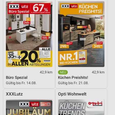
Verwendung reduzierter Daten zur Auswahl von
Inhalten
IAB-Besonderheiten:
Verwendung genauer Standortdaten
Geräte anhand von aktiv angeforderten
Informationen identifizieren
Nicht-IAB-Verarbeitungszwecke:
Notwendig
Performance
42,9 km
42,9 km
Büro Spezial
Küchen Preishits!
Funktional
Gültig bis Fr. 14.08.
Gültig bis Fr. 21.08.
Werbung
XXXLutz
Opti Wohnwelt