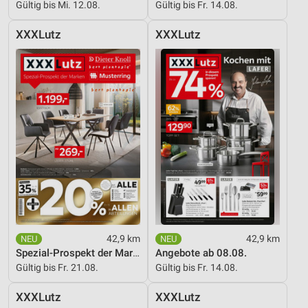
Werbeanzeigen
Gültig bis Mi. 12.08.
Gültig bis Fr. 14.08.
Erstellung von Profilen für personalisierte
XXXLutz
XXXLutz
Werbung
Verwendung von Profilen zur Auswahl
personalisierter Werbung
Erstellung von Profilen zur Personalisierung
von Inhalten
Verwendung von Profilen zur Auswahl
personalisierter Inhalte
Messung der Werbeleistung
Messung der Performance von Inhalten
42,9 km
42,9 km
Analyse von Zielgruppen durch Statistiken oder
Spezial-Prospekt der Marken
Angebote ab 08.08.
Kombinationen von Daten aus verschiedenen
Gültig bis Fr. 21.08.
Gültig bis Fr. 14.08.
Quellen
XXXLutz
XXXLutz
Entwicklung und Verbesserung der Angebote