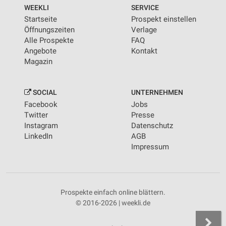
von Inhalten
WEEKLI
SERVICE
Startseite
Prospekt einstellen
Verwendung von Profilen zur Auswahl
Öffnungszeiten
Verlage
personalisierter Inhalte
Alle Prospekte
FAQ
Angebote
Kontakt
Messung der Werbeleistung
Magazin
Messung der Performance von Inhalten
SOCIAL
UNTERNEHMEN
Analyse von Zielgruppen durch Statistiken oder
Facebook
Jobs
Kombinationen von Daten aus verschiedenen
Quellen
Twitter
Presse
Instagram
Datenschutz
Entwicklung und Verbesserung der Angebote
LinkedIn
AGB
Impressum
Verwendung reduzierter Daten zur Auswahl von
Inhalten
IAB-Besonderheiten:
Prospekte einfach online blättern.
Verwendung genauer Standortdaten
© 2016-2026 | weekli.de
Geräte anhand von aktiv angeforderten