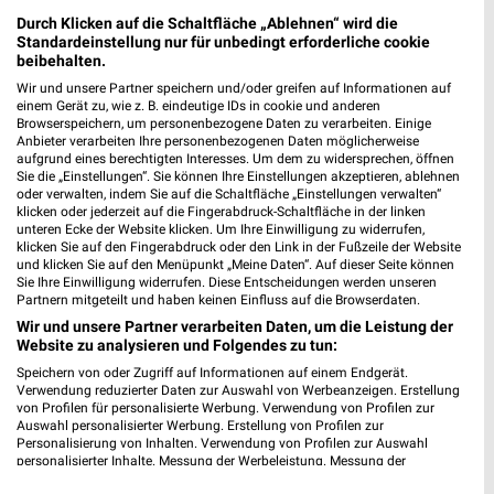
Durch Klicken auf die Schaltfläche „Ablehnen“ wird die
Standardeinstellung nur für unbedingt erforderliche cookie
beibehalten.
Wir und unsere Partner speichern und/oder greifen auf Informationen auf
Zweirad Stadler Filialen & Öffnungszeiten für
einem Gerät zu, wie z. B. eindeutige IDs in cookie und anderen
Browserspeichern, um personenbezogene Daten zu verarbeiten. Einige
Frankfurt am Main
Anbieter verarbeiten Ihre personenbezogenen Daten möglicherweise
aufgrund eines berechtigten Interesses. Um dem zu widersprechen, öffnen
Sie die „Einstellungen“. Sie können Ihre Einstellungen akzeptieren, ablehnen
oder verwalten, indem Sie auf die Schaltfläche „Einstellungen verwalten“
klicken oder jederzeit auf die Fingerabdruck-Schaltfläche in der linken
unteren Ecke der Website klicken. Um Ihre Einwilligung zu widerrufen,
klicken Sie auf den Fingerabdruck oder den Link in der Fußzeile der Website
und klicken Sie auf den Menüpunkt „Meine Daten“. Auf dieser Seite können
Sie Ihre Einwilligung widerrufen. Diese Entscheidungen werden unseren
Partnern mitgeteilt und haben keinen Einfluss auf die Browserdaten.
Noch mehr Angebote in
Wir und unsere Partner verarbeiten Daten, um die Leistung der
Website zu analysieren und Folgendes zu tun:
Speichern von oder Zugriff auf Informationen auf einem Endgerät.
der weekli App!
Verwendung reduzierter Daten zur Auswahl von Werbeanzeigen. Erstellung
von Profilen für personalisierte Werbung. Verwendung von Profilen zur
Auswahl personalisierter Werbung. Erstellung von Profilen zur
Personalisierung von Inhalten. Verwendung von Profilen zur Auswahl
personalisierter Inhalte. Messung der Werbeleistung. Messung der
Performance von Inhalten. Analyse von Zielgruppen durch Statistiken oder