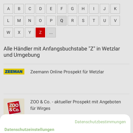
A
B
C
D
E
F
G
H
I
J
K
L
M
N
O
P
Q
R
S
T
U
V
W
X
Y
Z
...
Alle Händler mit Anfangsbuchstabe "Z" in Wetzlar
und Umgebung
Zeemann Online Prospekt für Wetzlar
ZOO & Co. - aktueller Prospekt mit Angeboten
für Wirges
Datenschutzbestimmungen
Datenschutzeinstellungen
Zookauf Filialen & Öffnungszeiten für Linden