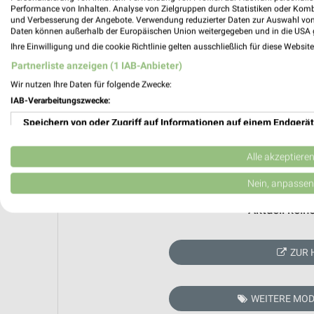
Performance von Inhalten. Analyse von Zielgruppen durch Statistiken oder Kom
und Verbesserung der Angebote. Verwendung reduzierter Daten zur Auswahl von
Daten können außerhalb der Europäischen Union weitergegeben und in die USA 
Ihre Einwilligung und die cookie Richtlinie gelten ausschließlich für diese Websit
Partnerliste anzeigen (1 IAB-Anbieter)
Wir nutzen Ihre Daten für folgende Zwecke:
IAB-Verarbeitungszwecke:
Speichern von oder Zugriff auf Informationen auf einem Endgerät
Verwendung reduzierter Daten zur Auswahl von Werbeanzeigen
Alle akzeptiere
Erstellung von Profilen für personalisierte Werbung
Nein, anpassen
Verwendung von Profilen zur Auswahl personalisierter Werbung
Aktuell kein
Erstellung von Profilen zur Personalisierung von Inhalten
ZUR 
Verwendung von Profilen zur Auswahl personalisierter Inhalte
Messung der Werbeleistung
WEITERE MOD