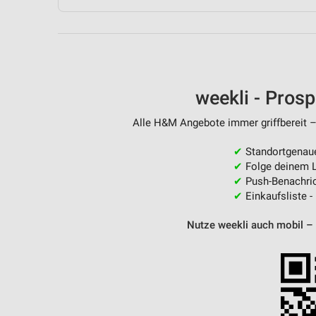
Messung der Performance von Inhalten
Analyse von Zielgruppen durch Statistiken oder Kombinationen 
Quellen
Entwicklung und Verbesserung der Angebote
weekli - Pros
Verwendung reduzierter Daten zur Auswahl von Inhalten
Alle H&M Angebote immer griffbereit –
IAB-Besonderheiten:
✔
Standortgenau
Verwendung genauer Standortdaten
✔
Folge deinem L
✔
Push-Benachric
Geräte anhand von aktiv angeforderten Informationen identifizie
✔
Einkaufsliste -
Nicht-IAB-Verarbeitungszwecke:
Nutze weekli auch mobil –
Notwendig
Performance
Funktional
Werbung