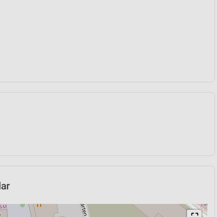
lar
⛶