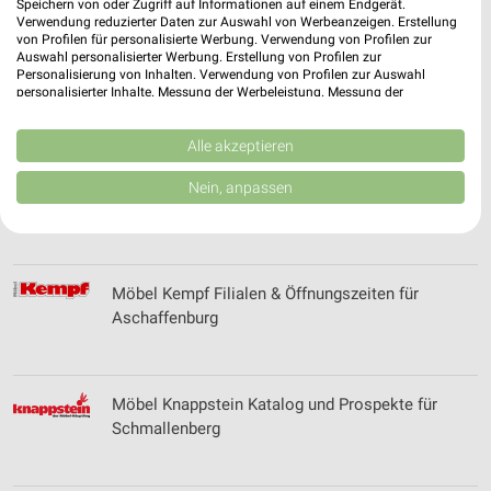
Speichern von oder Zugriff auf Informationen auf einem Endgerät.
Verwendung reduzierter Daten zur Auswahl von Werbeanzeigen. Erstellung
von Profilen für personalisierte Werbung. Verwendung von Profilen zur
Auswahl personalisierter Werbung. Erstellung von Profilen zur
Möbel Dahlmann Katalog und Prospekte
Personalisierung von Inhalten. Verwendung von Profilen zur Auswahl
personalisierter Inhalte. Messung der Werbeleistung. Messung der
Performance von Inhalten. Analyse von Zielgruppen durch Statistiken oder
Kombinationen von Daten aus verschiedenen Quellen. Entwicklung und
Verbesserung der Angebote. Verwendung reduzierter Daten zur Auswahl
Alle akzeptieren
von Inhalten.
Daten können außerhalb der Europäischen Union weitergegeben und in die
Möbelhaus Albiez Filialen & Öffnungszeiten für
Nein, anpassen
USA gesendet werden.
Bensheim-Auerbach
Ihre Einwilligung und die cookie Richtlinie gelten ausschließlich für diese
Website/App.
Partnerliste anzeigen (1 IAB-Anbieter)
Möbel Kempf Filialen & Öffnungszeiten für
Wir nutzen Ihre Daten für folgende Zwecke:
Aschaffenburg
IAB-Verarbeitungszwecke:
Speichern von oder Zugriff auf Informationen
auf einem Endgerät
Möbel Knappstein Katalog und Prospekte für
Verwendung reduzierter Daten zur Auswahl von
Schmallenberg
Werbeanzeigen
Erstellung von Profilen für personalisierte