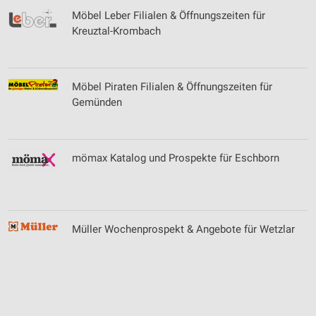
Werbung
Möbel Leber Filialen & Öffnungszeiten für
Kreuztal-Krombach
Verwendung von Profilen zur Auswahl
personalisierter Werbung
Erstellung von Profilen zur Personalisierung
Möbel Piraten Filialen & Öffnungszeiten für
von Inhalten
Gemünden
Verwendung von Profilen zur Auswahl
personalisierter Inhalte
mömax Katalog und Prospekte für Eschborn
Messung der Werbeleistung
Messung der Performance von Inhalten
Analyse von Zielgruppen durch Statistiken oder
Kombinationen von Daten aus verschiedenen
Müller Wochenprospekt & Angebote für Wetzlar
Quellen
Entwicklung und Verbesserung der Angebote
Verwendung reduzierter Daten zur Auswahl von
Inhalten