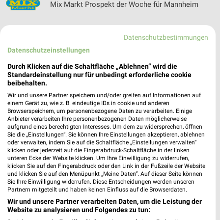
Mix Markt Prospekt der Woche für Mannheim
Datenschutzbestimmungen
Datenschutzeinstellungen
Modehaus Ahrens Filialen & Öffnungszeiten für
Marburg
Durch Klicken auf die Schaltfläche „Ablehnen“ wird die
Standardeinstellung nur für unbedingt erforderliche cookie
beibehalten.
Wir und unsere Partner speichern und/oder greifen auf Informationen auf
Mr. Wash Filialen & Öffnungszeiten für Frankfurt
einem Gerät zu, wie z. B. eindeutige IDs in cookie und anderen
Browserspeichern, um personenbezogene Daten zu verarbeiten. Einige
Anbieter verarbeiten Ihre personenbezogenen Daten möglicherweise
aufgrund eines berechtigten Interesses. Um dem zu widersprechen, öffnen
Sie die „Einstellungen“. Sie können Ihre Einstellungen akzeptieren, ablehnen
oder verwalten, indem Sie auf die Schaltfläche „Einstellungen verwalten“
klicken oder jederzeit auf die Fingerabdruck-Schaltfläche in der linken
Möbel Bald Filialen & Öffnungszeiten für Siegen
unteren Ecke der Website klicken. Um Ihre Einwilligung zu widerrufen,
klicken Sie auf den Fingerabdruck oder den Link in der Fußzeile der Website
und klicken Sie auf den Menüpunkt „Meine Daten“. Auf dieser Seite können
Sie Ihre Einwilligung widerrufen. Diese Entscheidungen werden unseren
Partnern mitgeteilt und haben keinen Einfluss auf die Browserdaten.
Wir und unsere Partner verarbeiten Daten, um die Leistung der
Möbel Boss Katalog und Prospekte für
Website zu analysieren und Folgendes zu tun:
Offenbach am Main