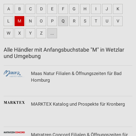
A
B
C
D
E
F
G
H
I
J
K
L
M
N
O
P
Q
R
S
T
U
V
W
X
Y
Z
...
Alle Händler mit Anfangsbuchstabe "M" in Wetzlar
und Umgebung
Maas Natur Filialen & Öffnungszeiten für Bad
Homburg
MARKTEX Katalog und Prospekte für Kronberg
Matratzen Concord Filialen & Öffnungszeiten für