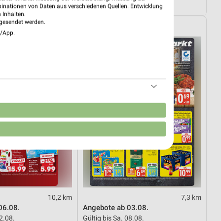
08.08.
Noch morgen gültig
binationen von Daten aus verschiedenen Quellen. Entwicklung
 Inhalten.
gesendet werden.
EDEKA
e/App.
n
10,2 km
7,3 km
06.08.
Angebote ab 03.08.
12.08.
Gültig bis Sa. 08.08.