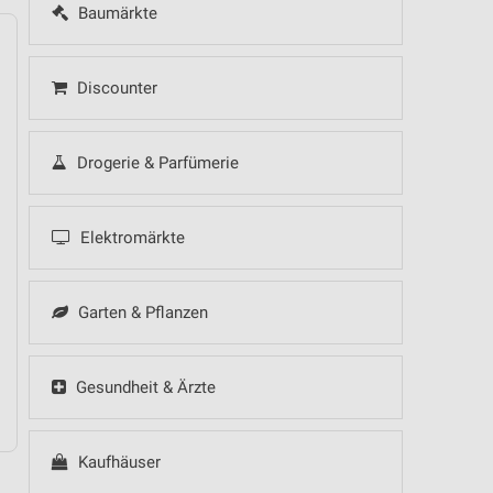
Baumärkte
Discounter
14
Fr
15
Sa
16
So
17
Mo
18
Di
19
Mi
Drogerie & Parfümerie
Elektromärkte
Garten & Pflanzen
Gesundheit & Ärzte
Kaufhäuser