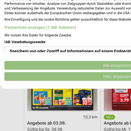
Gültig bis Sa. 08.08.
Gültig bis Sa. 
Performance von Inhalten. Analyse von Zielgruppen durch Statistiken oder Kom
und Verbesserung der Angebote. Verwendung reduzierter Daten zur Auswahl von
Daten können außerhalb der Europäischen Union weitergegeben und in die USA 
Marktkauf
Kaufland
Ihre Einwilligung und die cookie Richtlinie gelten ausschließlich für diese Websit
Partnerliste anzeigen (1 IAB-Anbieter)
Wir nutzen Ihre Daten für folgende Zwecke:
IAB-Verarbeitungszwecke:
Speichern von oder Zugriff auf Informationen auf einem Endgerät
Verwendung reduzierter Daten zur Auswahl von Werbeanzeigen
Alle akzeptiere
Erstellung von Profilen für personalisierte Werbung
Nein, anpassen
Verwendung von Profilen zur Auswahl personalisierter Werbung
Erstellung von Profilen zur Personalisierung von Inhalten
Verwendung von Profilen zur Auswahl personalisierter Inhalte
10,3 km
Angebote ab 03.08.
Angebote ab 
Messung der Werbeleistung
Gültig bis Sa. 08.08.
Gültig bis Mi. 