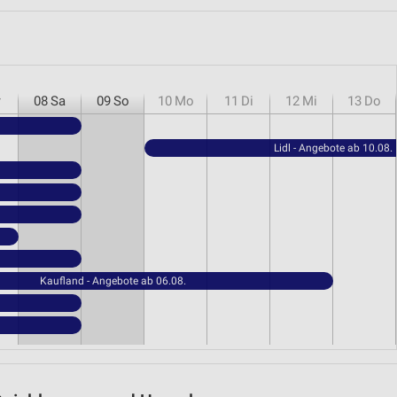
r
08
Sa
09
So
10
Mo
11
Di
12
Mi
13
Do
Lidl - Angebote ab 10.08.
Kaufland - Angebote ab 06.08.