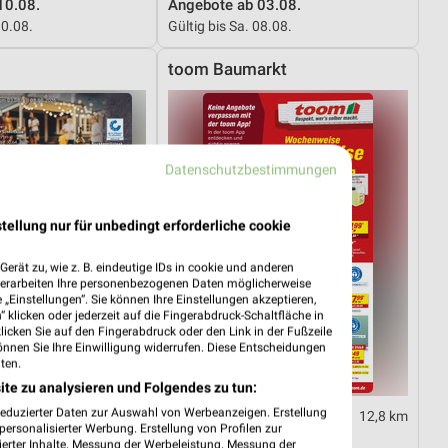
10.08.
Angebote ab 03.08.
10.08.
Gültig bis Sa. 08.08.
toom Baumarkt
Datenschutzbestimmungen
tellung nur für unbedingt erforderliche cookie
erät zu, wie z. B. eindeutige IDs in cookie und anderen
verarbeiten Ihre personenbezogenen Daten möglicherweise
„Einstellungen“. Sie können Ihre Einstellungen akzeptieren,
 klicken oder jederzeit auf die Fingerabdruck-Schaltfläche in
klicken Sie auf den Fingerabdruck oder den Link in der Fußzeile
önnen Sie Ihre Einwilligung widerrufen. Diese Entscheidungen
ten.
ite zu analysieren und Folgendes zu tun:
reduzierter Daten zur Auswahl von Werbeanzeigen. Erstellung
3,5 km
12,8 km
ersonalisierter Werbung. Erstellung von Profilen zur
03.08.
Angebote ab 01.08.
ierter Inhalte. Messung der Werbeleistung. Messung der