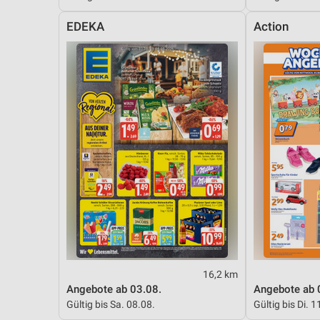
Messung der Performance von Inhalten
EDEKA
Action
Analyse von Zielgruppen durch Statistiken oder Kombinationen 
Quellen
Entwicklung und Verbesserung der Angebote
Verwendung reduzierter Daten zur Auswahl von Inhalten
IAB-Besonderheiten:
Verwendung genauer Standortdaten
Geräte anhand von aktiv angeforderten Informationen identifizie
Nicht-IAB-Verarbeitungszwecke:
Notwendig
Performance
16,2 km
Angebote ab 03.08.
Angebote ab 
Funktional
Gültig bis Sa. 08.08.
Gültig bis Di. 1
Werbung