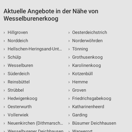
Entwicklung und Verbesserung der Angebote
Aktuelle Angebote in der Nähe von
Verwendung reduzierter Daten zur Auswahl von
Wesselburenerkoog
Inhalten
IAB-Besonderheiten:
›
Hillgroven
›
Oesterdeichstrich
Verwendung genauer Standortdaten
›
Norddeich
›
Norderwöhrden
›
Hellschen-Heringsand-Unterschaar
›
Tönning
Geräte anhand von aktiv angeforderten
Informationen identifizieren
›
Schülp
›
Grothusenkoog
Nicht-IAB-Verarbeitungszwecke:
›
Wesselburen
›
Karolinenkoog
›
Süderdeich
›
Kotzenbüll
Notwendig
›
Reinsbüttel
›
Hemme
Performance
›
Strübbel
›
Groven
Funktional
›
Hedwigenkoog
›
Friedrichsgabekoog
›
Oesterwurth
›
Katharinenheerd
Werbung
›
Vollerwiek
›
Garding
›
Neuenkirchen (Dithmarschen)
›
Büsumer Deichhausen
›
Wesselburener Deichhausen
›
Warwerort