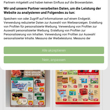
Partnern mitgeteilt und haben keinen Einfluss auf die Browserdaten.
Wir und unsere Partner verarbeiten Daten, um die Leistung der
Website zu analysieren und Folgendes zu tun:
11,8 km
96,7 km
Speichern von oder Zugriff auf Informationen auf einem Endgerät.
Verwendung reduzierter Daten zur Auswahl von Werbeanzeigen. Erstellung
Angebote ab 05.08.
Angebote ab 29.07
von Profilen für personalisierte Werbung. Verwendung von Profilen zur
Gültig bis Di. 11.08.
Gültig bis Di. 11.08.
Auswahl personalisierter Werbung. Erstellung von Profilen zur
Personalisierung von Inhalten. Verwendung von Profilen zur Auswahl
personalisierter Inhalte. Messung der Werbeleistung. Messung der
nahkauf
famila
Performance von Inhalten. Analyse von Zielgruppen durch Statistiken oder
Kombinationen von Daten aus verschiedenen Quellen. Entwicklung und
Verbesserung der Angebote. Verwendung reduzierter Daten zur Auswahl
Alle akzeptieren
von Inhalten.
Daten können außerhalb der Europäischen Union weitergegeben und in die
Nein, anpassen
USA gesendet werden.
Ihre Einwilligung und die cookie Richtlinie gelten ausschließlich für diese
Website/App.
Partnerliste anzeigen (1 IAB-Anbieter)
Wir nutzen Ihre Daten für folgende Zwecke:
IAB-Verarbeitungszwecke:
Speichern von oder Zugriff auf Informationen
auf einem Endgerät