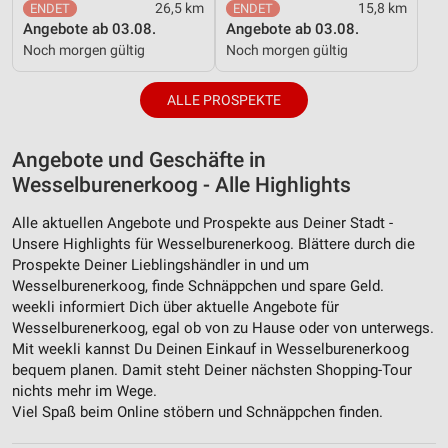
Verwendung reduzierter Daten zur Auswahl von
26,5 km
15,8 km
Werbeanzeigen
Angebote ab 03.08.
Angebote ab 03.08.
Noch morgen gültig
Noch morgen gültig
Erstellung von Profilen für personalisierte
Werbung
ALLE PROSPEKTE
Verwendung von Profilen zur Auswahl
personalisierter Werbung
Angebote und Geschäfte in
Erstellung von Profilen zur Personalisierung
Wesselburenerkoog - Alle Highlights
von Inhalten
Alle aktuellen Angebote und Prospekte aus Deiner Stadt -
Verwendung von Profilen zur Auswahl
Unsere Highlights für Wesselburenerkoog. Blättere durch die
personalisierter Inhalte
Prospekte Deiner Lieblingshändler in und um
Wesselburenerkoog, finde Schnäppchen und spare Geld.
Messung der Werbeleistung
weekli informiert Dich über aktuelle Angebote für
Wesselburenerkoog, egal ob von zu Hause oder von unterwegs.
Messung der Performance von Inhalten
Mit weekli kannst Du Deinen Einkauf in Wesselburenerkoog
bequem planen. Damit steht Deiner nächsten Shopping-Tour
Analyse von Zielgruppen durch Statistiken oder
nichts mehr im Wege.
Kombinationen von Daten aus verschiedenen
Viel Spaß beim Online stöbern und Schnäppchen finden.
Quellen