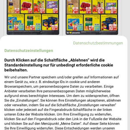
11,6 km
21,4 km
Datenschutzbestimmungen
Angebote ab 03.08.
Angebote ab 03.08.
Datenschutzeinstellungen
Noch morgen gültig
Noch morgen gültig
Durch Klicken auf die Schaltfläche „Ablehnen“ wird die
Standardeinstellung nur für unbedingt erforderliche cookie
Action
Höffner
beibehalten.
Wir und unsere Partner speichern und/oder greifen auf Informationen auf
einem Gerät zu, wie z. B. eindeutige IDs in cookie und anderen
Browserspeichern, um personenbezogene Daten zu verarbeiten. Einige
Anbieter verarbeiten Ihre personenbezogenen Daten möglicherweise
aufgrund eines berechtigten Interesses. Um dem zu widersprechen, öffnen
Sie die „Einstellungen“. Sie können Ihre Einstellungen akzeptieren, ablehnen
oder verwalten, indem Sie auf die Schaltfläche „Einstellungen verwalten“
klicken oder jederzeit auf die Fingerabdruck-Schaltfläche in der linken
unteren Ecke der Website klicken. Um Ihre Einwilligung zu widerrufen,
klicken Sie auf den Fingerabdruck oder den Link in der Fußzeile der Website
und klicken Sie auf den Menüpunkt „Meine Daten“. Auf dieser Seite können
Sie Ihre Einwilligung widerrufen. Diese Entscheidungen werden unseren