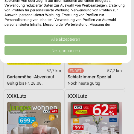
Speichern von oder Zugriff auf Informationen auf einem Endgerät.
Verwendung reduzierter Daten zur Auswahl von Werbeanzeigen. Erstellung
von Profilen für personalisierte Werbung. Verwendung von Profilen zur
Auswahl personalisierter Werbung. Erstellung von Profilen zur
Personalisierung von Inhalten. Verwendung von Profilen zur Auswahl
personalisierter Inhalte. Messung der Werbeleistung. Messung der
Performance von Inhalten. Analyse von Zielgruppen durch Statistiken oder
Kombinationen von Daten aus verschiedenen Quellen. Entwicklung und
Verbesserung der Angebote. Verwendung reduzierter Daten zur Auswahl
Alle akzeptieren
von Inhalten.
Daten können außerhalb der Europäischen Union weitergegeben und in die
Nein, anpassen
USA gesendet werden.
Ihre Einwilligung und die cookie Richtlinie gelten ausschließlich für diese
Website/App.
57,7 km
57,7 km
Partnerliste anzeigen (1 IAB-Anbieter)
Gartenmöbel-Abverkauf
Schlafzimmer Spezial
Wir nutzen Ihre Daten für folgende Zwecke:
Gültig bis Fr. 28.08.
Noch heute gültig
IAB-Verarbeitungszwecke:
XXXLutz
XXXLutz
Speichern von oder Zugriff auf Informationen
auf einem Endgerät
Verwendung reduzierter Daten zur Auswahl von
Werbeanzeigen
Erstellung von Profilen für personalisierte