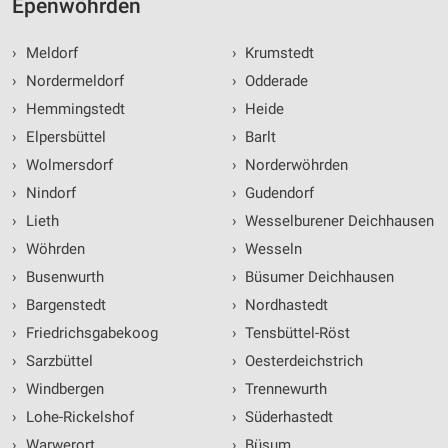
Epenwöhrden
›
Meldorf
›
Krumstedt
›
Nordermeldorf
›
Odderade
›
Hemmingstedt
›
Heide
›
Elpersbüttel
›
Barlt
›
Wolmersdorf
›
Norderwöhrden
›
Nindorf
›
Gudendorf
›
Lieth
›
Wesselburener Deichhausen
›
Wöhrden
›
Wesseln
›
Busenwurth
›
Büsumer Deichhausen
›
Bargenstedt
›
Nordhastedt
›
Friedrichsgabekoog
›
Tensbüttel-Röst
›
Sarzbüttel
›
Oesterdeichstrich
›
Windbergen
›
Trennewurth
›
Lohe-Rickelshof
›
Süderhastedt
›
Warwerort
›
Büsum