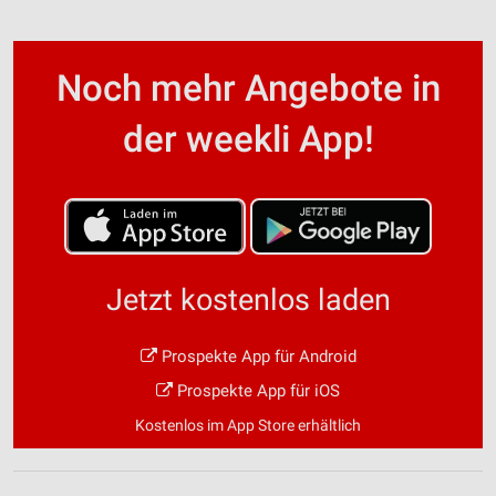
Noch mehr Angebote in
der weekli App!
Jetzt kostenlos laden
Prospekte App für Android
Prospekte App für iOS
Kostenlos im App Store erhältlich