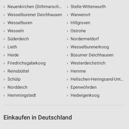
›
Neuenkirchen (Dithmarschen)
›
Stelle-Wittenwurth
›
Wesselburener Deichhausen
›
Warwerort
›
Wesselburen
›
Hillgroven
›
Wesseln
›
Ostrohe
›
Süderdeich
›
Nordermeldorf
›
Lieth
›
Wesselburenerkoog
›
Heide
›
Büsumer Deichhausen
›
Friedrichsgabekoog
›
Westerdeichstrich
›
Reinsbüttel
›
Hemme
›
Schülp
›
Hellschen-Heringsand-Untersc
›
Norddeich
›
Epenwöhrden
›
Hemmingstedt
›
Hedwigenkoog
Einkaufen in Deutschland