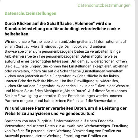
Datenschutzbestimmungen
8 km
12,1 km
Datenschutzeinstellungen
Angebote ab 10.08.
Angebote ab 10.08.
Durch Klicken auf die Schaltfläche „Ablehnen“ wird die
Gültig ab Mo. 10.08.
Gültig ab Mo. 10.08.
Standardeinstellung nur für unbedingt erforderliche cookie
beibehalten.
Kaufland
EDEKA
Wir und unsere Partner speichern und/oder greifen auf Informationen auf
einem Gerät zu, wie z. B. eindeutige IDs in cookie und anderen
Browserspeichern, um personenbezogene Daten zu verarbeiten. Einige
Anbieter verarbeiten Ihre personenbezogenen Daten möglicherweise
aufgrund eines berechtigten Interesses. Um dem zu widersprechen, öffnen
Sie die „Einstellungen“. Sie können Ihre Einstellungen akzeptieren, ablehnen
oder verwalten, indem Sie auf die Schaltfläche „Einstellungen verwalten“
klicken oder jederzeit auf die Fingerabdruck-Schaltfläche in der linken
unteren Ecke der Website klicken. Um Ihre Einwilligung zu widerrufen,
klicken Sie auf den Fingerabdruck oder den Link in der Fußzeile der Website
und klicken Sie auf den Menüpunkt „Meine Daten“. Auf dieser Seite können
Sie Ihre Einwilligung widerrufen. Diese Entscheidungen werden unseren
Partnern mitgeteilt und haben keinen Einfluss auf die Browserdaten.
Wir und unsere Partner verarbeiten Daten, um die Leistung der
Website zu analysieren und Folgendes zu tun:
Speichern von oder Zugriff auf Informationen auf einem Endgerät.
Verwendung reduzierter Daten zur Auswahl von Werbeanzeigen. Erstellung
5,8 km
4,6 km
von Profilen für personalisierte Werbung. Verwendung von Profilen zur
Angebote ab 06.08.
Angebote ab 10.08.
Auswahl personalisierter Werbung. Erstellung von Profilen zur