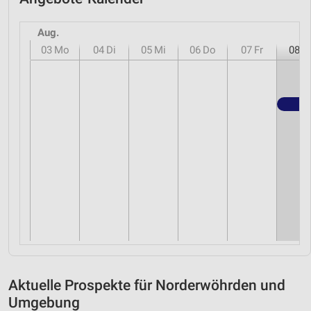
Aug.
03
Mo
04
Di
05
Mi
06
Do
07
Fr
08
S
Aktuelle Prospekte für Norderwöhrden und
Umgebung