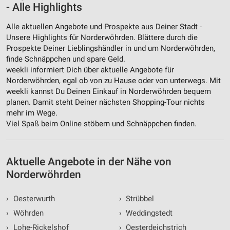
- Alle Highlights
Geräte anhand von aktiv angeforderten
Alle aktuellen Angebote und Prospekte aus Deiner Stadt -
Informationen identifizieren
Unsere Highlights für Norderwöhrden. Blättere durch die
Nicht-IAB-Verarbeitungszwecke:
Prospekte Deiner Lieblingshändler in und um Norderwöhrden,
finde Schnäppchen und spare Geld.
Notwendig
weekli informiert Dich über aktuelle Angebote für
Norderwöhrden, egal ob von zu Hause oder von unterwegs. Mit
Performance
weekli kannst Du Deinen Einkauf in Norderwöhrden bequem
planen. Damit steht Deiner nächsten Shopping-Tour nichts
Funktional
mehr im Wege.
Viel Spaß beim Online stöbern und Schnäppchen finden.
Werbung
Aktuelle Angebote in der Nähe von
Norderwöhrden
›
Oesterwurth
›
Strübbel
›
Wöhrden
›
Weddingstedt
›
Lohe-Rickelshof
›
Oesterdeichstrich