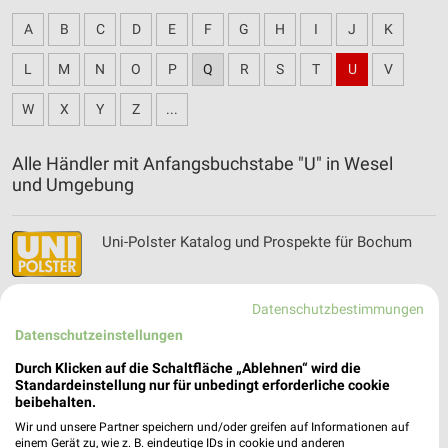
A
B
C
D
E
F
G
H
I
J
K
L
M
N
O
P
Q
R
S
T
U
V
W
X
Y
Z
...
Alle Händler mit Anfangsbuchstabe "U" in Wesel
und Umgebung
Uni-Polster Katalog und Prospekte für Bochum
Datenschutzbestimmungen
Datenschutzeinstellungen
Urlaub in Österreich Filialen & Öffnungszeiten
Durch Klicken auf die Schaltfläche „Ablehnen“ wird die
Standardeinstellung nur für unbedingt erforderliche cookie
beibehalten.
Wir und unsere Partner speichern und/oder greifen auf Informationen auf
einem Gerät zu, wie z. B. eindeutige IDs in cookie und anderen