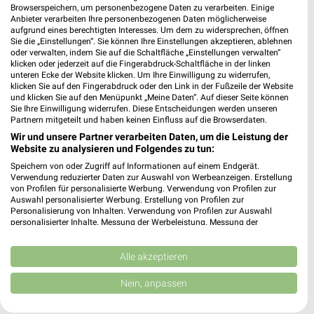
Browserspeichern, um personenbezogene Daten zu verarbeiten. Einige
Anbieter verarbeiten Ihre personenbezogenen Daten möglicherweise
aufgrund eines berechtigten Interesses. Um dem zu widersprechen, öffnen
Sie die „Einstellungen“. Sie können Ihre Einstellungen akzeptieren, ablehnen
oder verwalten, indem Sie auf die Schaltfläche „Einstellungen verwalten“
Noch mehr Angebote in
klicken oder jederzeit auf die Fingerabdruck-Schaltfläche in der linken
unteren Ecke der Website klicken. Um Ihre Einwilligung zu widerrufen,
klicken Sie auf den Fingerabdruck oder den Link in der Fußzeile der Website
der weekli App!
und klicken Sie auf den Menüpunkt „Meine Daten“. Auf dieser Seite können
Sie Ihre Einwilligung widerrufen. Diese Entscheidungen werden unseren
Partnern mitgeteilt und haben keinen Einfluss auf die Browserdaten.
Wir und unsere Partner verarbeiten Daten, um die Leistung der
Website zu analysieren und Folgendes zu tun:
Speichern von oder Zugriff auf Informationen auf einem Endgerät.
Verwendung reduzierter Daten zur Auswahl von Werbeanzeigen. Erstellung
von Profilen für personalisierte Werbung. Verwendung von Profilen zur
Auswahl personalisierter Werbung. Erstellung von Profilen zur
Jetzt kostenlos laden
Personalisierung von Inhalten. Verwendung von Profilen zur Auswahl
personalisierter Inhalte. Messung der Werbeleistung. Messung der
Performance von Inhalten. Analyse von Zielgruppen durch Statistiken oder
Prospekte App für Android
Kombinationen von Daten aus verschiedenen Quellen. Entwicklung und
Verbesserung der Angebote. Verwendung reduzierter Daten zur Auswahl
Alle akzeptieren
Prospekte App für iOS
von Inhalten.
Daten können außerhalb der Europäischen Union weitergegeben und in die
Nein, anpassen
Kostenlos im App Store erhältlich
USA gesendet werden.
Ihre Einwilligung und die cookie Richtlinie gelten ausschließlich für diese