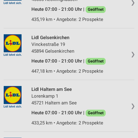
Messung der Werbeleistung
❯
Heute 07:00 - 21:00 Uhr |
Geöffnet
Messung der Performance von Inhalten
435,19 km • Angebote: 2 Prospekte
Analyse von Zielgruppen durch Statistiken oder
Kombinationen von Daten aus verschiedenen
Quellen
Lidl Gelsenkirchen
Vinckestraße 19
Entwicklung und Verbesserung der Angebote
45894 Gelsenkirchen
❯
Heute 07:00 - 21:00 Uhr |
Geöffnet
Verwendung reduzierter Daten zur Auswahl von
Inhalten
447,18 km • Angebote: 2 Prospekte
IAB-Besonderheiten:
Verwendung genauer Standortdaten
Lidl Haltern am See
Lorenkamp 1
Geräte anhand von aktiv angeforderten
45721 Haltern am See
Informationen identifizieren
❯
Heute 07:00 - 21:00 Uhr |
Geöffnet
Nicht-IAB-Verarbeitungszwecke:
433,25 km • Angebote: 2 Prospekte
Notwendig
Performance