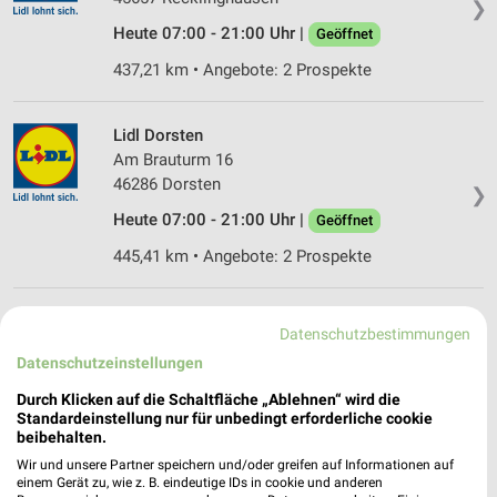
❯
Heute 07:00 - 21:00 Uhr |
Geöffnet
437,21 km • Angebote: 2 Prospekte
Lidl Dorsten
Am Brauturm 16
46286 Dorsten
❯
Heute 07:00 - 21:00 Uhr |
Geöffnet
445,41 km • Angebote: 2 Prospekte
Lidl Gelsenkirchen
Datenschutzbestimmungen
Lindenstraße 108 a
Datenschutzeinstellungen
45894 Gelsenkirchen
❯
Durch Klicken auf die Schaltfläche „Ablehnen“ wird die
Heute 07:00 - 21:00 Uhr |
Geöffnet
Standardeinstellung nur für unbedingt erforderliche cookie
beibehalten.
446,13 km • Angebote: 2 Prospekte
Wir und unsere Partner speichern und/oder greifen auf Informationen auf
einem Gerät zu, wie z. B. eindeutige IDs in cookie und anderen