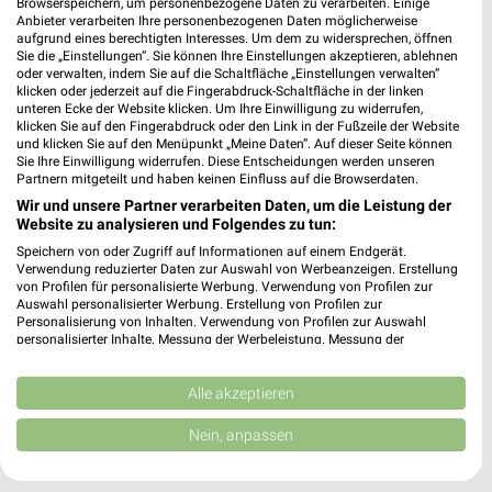
Browserspeichern, um personenbezogene Daten zu verarbeiten. Einige
Lidl Recklinghausen
Anbieter verarbeiten Ihre personenbezogenen Daten möglicherweise
Ölpfad 8
aufgrund eines berechtigten Interesses. Um dem zu widersprechen, öffnen
Sie die „Einstellungen“. Sie können Ihre Einstellungen akzeptieren, ablehnen
45665 Recklinghausen
❯
oder verwalten, indem Sie auf die Schaltfläche „Einstellungen verwalten“
klicken oder jederzeit auf die Fingerabdruck-Schaltfläche in der linken
Heute 07:00 - 21:00 Uhr |
Geöffnet
unteren Ecke der Website klicken. Um Ihre Einwilligung zu widerrufen,
klicken Sie auf den Fingerabdruck oder den Link in der Fußzeile der Website
434,85 km • Angebote: 2 Prospekte
und klicken Sie auf den Menüpunkt „Meine Daten“. Auf dieser Seite können
Sie Ihre Einwilligung widerrufen. Diese Entscheidungen werden unseren
Partnern mitgeteilt und haben keinen Einfluss auf die Browserdaten.
Lidl Dorsten
Wir und unsere Partner verarbeiten Daten, um die Leistung der
Borkener Str. 43
Website zu analysieren und Folgendes zu tun:
46284 Dorsten
❯
Speichern von oder Zugriff auf Informationen auf einem Endgerät.
Verwendung reduzierter Daten zur Auswahl von Werbeanzeigen. Erstellung
Heute 07:00 - 21:00 Uhr |
Geöffnet
von Profilen für personalisierte Werbung. Verwendung von Profilen zur
Auswahl personalisierter Werbung. Erstellung von Profilen zur
449,76 km • Angebote: 2 Prospekte
Personalisierung von Inhalten. Verwendung von Profilen zur Auswahl
personalisierter Inhalte. Messung der Werbeleistung. Messung der
Performance von Inhalten. Analyse von Zielgruppen durch Statistiken oder
Kombinationen von Daten aus verschiedenen Quellen. Entwicklung und
Lidl Gelsenkirchen
Verbesserung der Angebote. Verwendung reduzierter Daten zur Auswahl
Alle akzeptieren
Engelbertstraße 47
von Inhalten.
45892 Gelsenkirchen
Daten können außerhalb der Europäischen Union weitergegeben und in die
Nein, anpassen
❯
USA gesendet werden.
Heute 07:00 - 21:00 Uhr |
Geöffnet
Ihre Einwilligung und die cookie Richtlinie gelten ausschließlich für diese
Website/App.