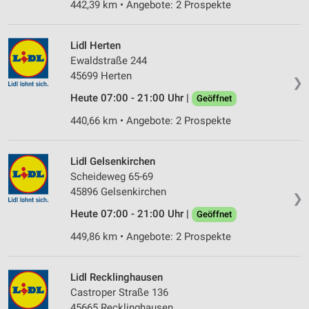
442,39 km • Angebote: 2 Prospekte
Partnerliste anzeigen (1 IAB-Anbieter)
Wir nutzen Ihre Daten für folgende Zwecke:
Lidl Herten
IAB-Verarbeitungszwecke:
Ewaldstraße 244
Speichern von oder Zugriff auf Informationen
45699 Herten
❯
auf einem Endgerät
Heute 07:00 - 21:00 Uhr |
Geöffnet
Verwendung reduzierter Daten zur Auswahl von
440,66 km • Angebote: 2 Prospekte
Werbeanzeigen
Erstellung von Profilen für personalisierte
Lidl Gelsenkirchen
Werbung
Scheideweg 65-69
Verwendung von Profilen zur Auswahl
45896 Gelsenkirchen
❯
personalisierter Werbung
Heute 07:00 - 21:00 Uhr |
Geöffnet
Erstellung von Profilen zur Personalisierung
449,86 km • Angebote: 2 Prospekte
von Inhalten
Verwendung von Profilen zur Auswahl
Lidl Recklinghausen
personalisierter Inhalte
Castroper Straße 136
45665 Recklinghausen