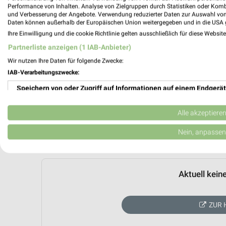
Performance von Inhalten. Analyse von Zielgruppen durch Statistiken oder Kom
und Verbesserung der Angebote. Verwendung reduzierter Daten zur Auswahl von
Daten können außerhalb der Europäischen Union weitergegeben und in die USA 
Ihre Einwilligung und die cookie Richtlinie gelten ausschließlich für diese Websit
Partnerliste anzeigen (1 IAB-Anbieter)
Wir nutzen Ihre Daten für folgende Zwecke:
IAB-Verarbeitungszwecke:
Speichern von oder Zugriff auf Informationen auf einem Endgerät
Verwendung reduzierter Daten zur Auswahl von Werbeanzeigen
Alle akzeptiere
Erstellung von Profilen für personalisierte Werbung
Nein, anpassen
Verwendung von Profilen zur Auswahl personalisierter Werbung
Erstellung von Profilen zur Personalisierung von Inhalten
Aktuell kein
Verwendung von Profilen zur Auswahl personalisierter Inhalte
ZUR 
Messung der Werbeleistung