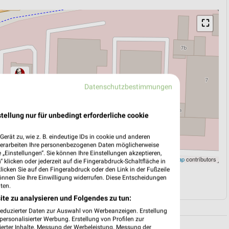
⛶
Datenschutzbestimmungen
tellung nur für unbedingt erforderliche cookie
erät zu, wie z. B. eindeutige IDs in cookie und anderen
verarbeiten Ihre personenbezogenen Daten möglicherweise
„Einstellungen“. Sie können Ihre Einstellungen akzeptieren,
Leaflet
|
©
OpenStreetMap
contributors
 klicken oder jederzeit auf die Fingerabdruck-Schaltfläche in
klicken Sie auf den Fingerabdruck oder den Link in der Fußzeile
önnen Sie Ihre Einwilligung widerrufen. Diese Entscheidungen
N
NAVIGATION MIT GOOGLE/IOS MAPS
ten.
ite zu analysieren und Folgendes zu tun:
reduzierter Daten zur Auswahl von Werbeanzeigen. Erstellung
ersonalisierter Werbung. Erstellung von Profilen zur
ierter Inhalte. Messung der Werbeleistung. Messung der