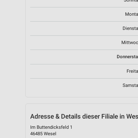
Sonnt
Mont
Dienst
Mittwo
Donnerst
Freit
Samst
Adresse & Details
dieser Filiale in We
Im Buttendicksfeld 1
46485 Wesel