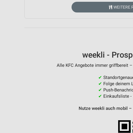
Messung der Performance von Inhalten
WEITERE 
Analyse von Zielgruppen durch Statistiken oder Kombinationen 
Quellen
Entwicklung und Verbesserung der Angebote
Verwendung reduzierter Daten zur Auswahl von Inhalten
weekli - Pros
IAB-Besonderheiten:
Verwendung genauer Standortdaten
Alle KFC Angebote immer griffbereit –
Geräte anhand von aktiv angeforderten Informationen identifizie
✔
Standortgenau
✔
Folge deinem L
Nicht-IAB-Verarbeitungszwecke:
✔
Push-Benachric
Notwendig
✔
Einkaufsliste -
Performance
Nutze weekli auch mobil –
Funktional
Werbung