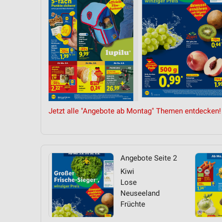
Messung der Performance von Inhalten
Analyse von Zielgruppen durch Statistiken oder Kombinationen 
Quellen
Entwicklung und Verbesserung der Angebote
Verwendung reduzierter Daten zur Auswahl von Inhalten
IAB-Besonderheiten:
Verwendung genauer Standortdaten
Jetzt alle "Angebote ab Montag" Themen entdecken!
Geräte anhand von aktiv angeforderten Informationen identifizie
Nicht-IAB-Verarbeitungszwecke:
Angebote Seite 2
Notwendig
Kiwi
Performance
Lose
Neuseeland
Funktional
Früchte
Werbung