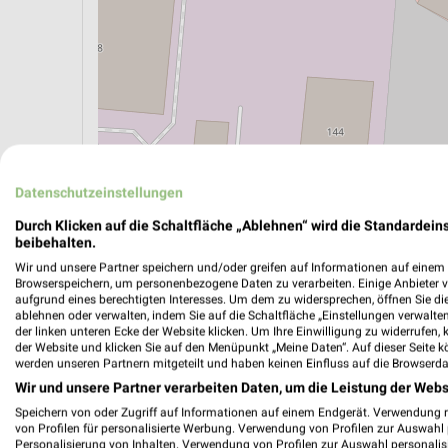
ÖPNV ANZEIGEN
LADESÄULEN ANZEIGE
Datenschutzeinstellungen
Durch Klicken auf die Schaltfläche „Ablehnen“ wird die Standardeins
beibehalten.
Aktuelle Angebote in dieser Filiale
Wir und unsere Partner speichern und/oder greifen auf Informationen auf einem G
Anzahl Prospekte: 2
Browserspeichern, um personenbezogene Daten zu verarbeiten. Einige Anbieter 
aufgrund eines berechtigten Interesses. Um dem zu widersprechen, öffnen Sie die 
Letztes Prospektupdate: vor 9 Stunden
ablehnen oder verwalten, indem Sie auf die Schaltfläche „Einstellungen verwalten“
der linken unteren Ecke der Website klicken. Um Ihre Einwilligung zu widerrufen, 
der Website und klicken Sie auf den Menüpunkt „Meine Daten“. Auf dieser Seite k
Lidl Pr
werden unseren Partnern mitgeteilt und haben keinen Einfluss auf die Browserda
Wir und unsere Partner verarbeiten Daten, um die Leistung der Webs
Gültig von
Speichern von oder Zugriff auf Informationen auf einem Endgerät. Verwendung 
📅
Kalende
von Profilen für personalisierte Werbung. Verwendung von Profilen zur Auswahl p
Personalisierung von Inhalten. Verwendung von Profilen zur Auswahl personalis