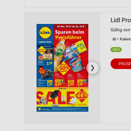
Lidl Pr
Gültig von
📅
Kalende
PROSP
❯