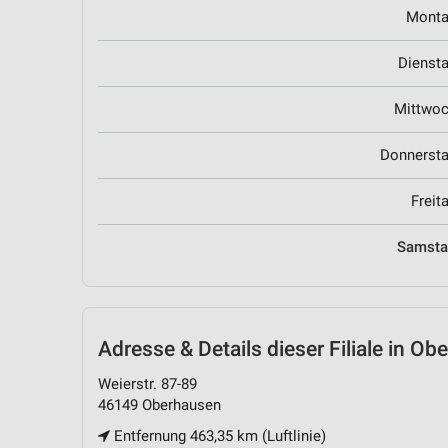
Mont
Dienst
Mittwo
Donnerst
Freit
Samst
Adresse & Details
dieser Filiale in O
Weierstr. 87-89
46149 Oberhausen
Entfernung 463,35 km (Luftlinie)