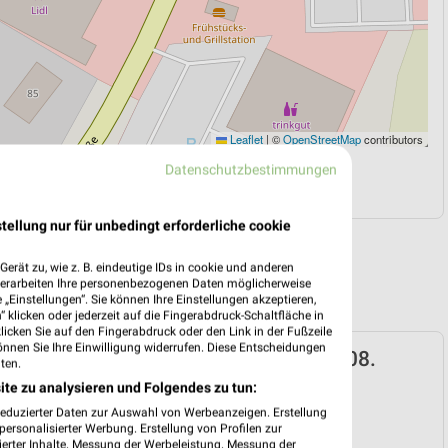
Leaflet
|
©
OpenStreetMap
contributors
Datenschutzbestimmungen
N
NAVIGATION MIT GOOGLE/IOS MAPS
tellung nur für unbedingt erforderliche cookie
erät zu, wie z. B. eindeutige IDs in cookie und anderen
verarbeiten Ihre personenbezogenen Daten möglicherweise
„Einstellungen“. Sie können Ihre Einstellungen akzeptieren,
 klicken oder jederzeit auf die Fingerabdruck-Schaltfläche in
klicken Sie auf den Fingerabdruck oder den Link in der Fußzeile
önnen Sie Ihre Einwilligung widerrufen. Diese Entscheidungen
ospekt für Oberhausen ab Mo. den 03.08.
ten.
ite zu analysieren und Folgendes zu tun:
 03. Aug. bis 08. Aug.
reduzierter Daten zur Auswahl von Werbeanzeigen. Erstellung
reintrag erstellen
ersonalisierter Werbung. Erstellung von Profilen zur
ierter Inhalte. Messung der Werbeleistung. Messung der