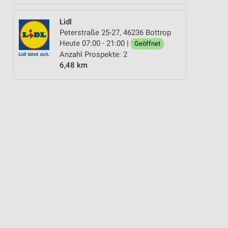
Lidl
Peterstraße 25-27, 46236 Bottrop
Heute 07:00 - 21:00 |
Geöffnet
Anzahl Prospekte: 2
6,48 km
REITAG
BLUMEN
HANDY & SMARTPHONE
FAHRRAD
FLEISCH