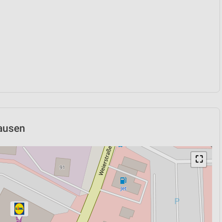
hausen
⛶