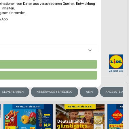
binationen von Daten aus verschiedenen Quellen. Entwicklung
 Inhalten.
gesendet werden.
EKT BLÄTTERN
e/App.
n
CLEVER SPAREN
KINDERMODE & SPIELZEUG
WEIN
ANGEBOTE AB F