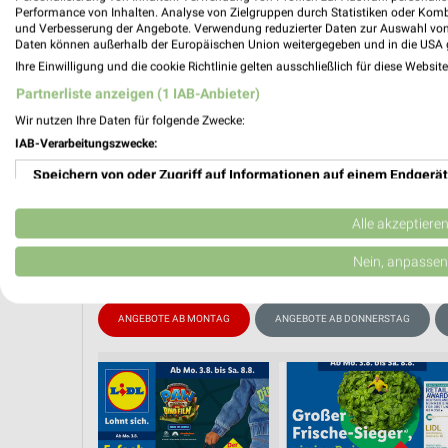
Performance von Inhalten. Analyse von Zielgruppen durch Statistiken oder Kom
und Verbesserung der Angebote. Verwendung reduzierter Daten zur Auswahl von
Daten können außerhalb der Europäischen Union weitergegeben und in die USA 
PROSP
Ihre Einwilligung und die cookie Richtlinie gelten ausschließlich für diese Websit
❯
Partnerliste anzeigen (1 IAB-Anbieter)
Wir nutzen Ihre Daten für folgende Zwecke:
IAB-Verarbeitungszwecke:
Speichern von oder Zugriff auf Informationen auf einem Endgerät
Verwendung reduzierter Daten zur Auswahl von Werbeanzeigen
Alle akzeptiere
Erstellung von Profilen für personalisierte Werbung
Nein, anpassen
Verwendung von Profilen zur Auswahl personalisierter Werbung
ANGEBOTE AB MONTAG
ANGEBOTE AB DONNERSTAG
Erstellung von Profilen zur Personalisierung von Inhalten
Verwendung von Profilen zur Auswahl personalisierter Inhalte
Messung der Werbeleistung