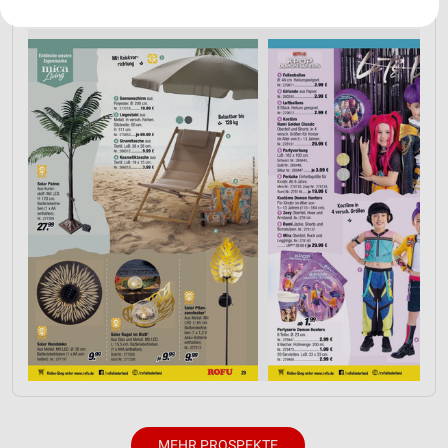
Ihre Einwilligung und die cookie Richtlinie gelten ausschließlich für diese
Website/App.
Partnerliste anzeigen (1 IAB-Anbieter)
Wir nutzen Ihre Daten für folgende Zwecke:
IAB-Verarbeitungszwecke:
Speichern von oder Zugriff auf Informationen
auf einem Endgerät
Verwendung reduzierter Daten zur Auswahl von
Werbeanzeigen
Erstellung von Profilen für personalisierte
Werbung
Verwendung von Profilen zur Auswahl
personalisierter Werbung
Erstellung von Profilen zur Personalisierung
von Inhalten
Verwendung von Profilen zur Auswahl
MEHR PROSPEKTE
personalisierter Inhalte