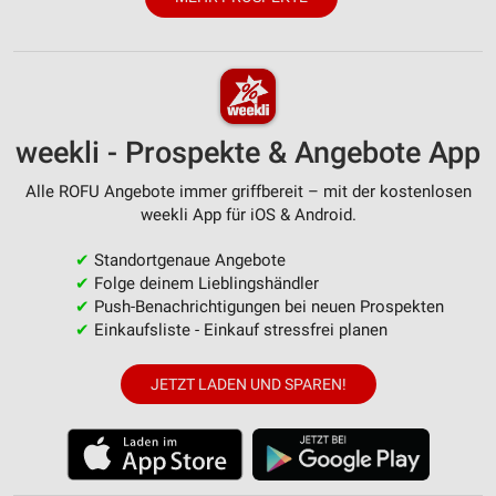
Messung der Werbeleistung
Messung der Performance von Inhalten
Analyse von Zielgruppen durch Statistiken oder
weekli - Prospekte & Angebote App
Kombinationen von Daten aus verschiedenen
Quellen
Alle ROFU Angebote immer griffbereit – mit der kostenlosen
weekli App für iOS & Android.
Entwicklung und Verbesserung der Angebote
✔
Standortgenaue Angebote
Verwendung reduzierter Daten zur Auswahl von
Inhalten
✔
Folge deinem Lieblingshändler
✔
Push-Benachrichtigungen bei neuen Prospekten
IAB-Besonderheiten:
✔
Einkaufsliste - Einkauf stressfrei planen
Verwendung genauer Standortdaten
JETZT LADEN UND SPAREN!
Geräte anhand von aktiv angeforderten
Informationen identifizieren
Nicht-IAB-Verarbeitungszwecke:
Notwendig