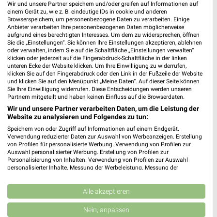
Wir und unsere Partner speichern und/oder greifen auf Informationen auf
einem Gerät zu, wie z. B. eindeutige IDs in cookie und anderen
Browserspeichern, um personenbezogene Daten zu verarbeiten. Einige
Anbieter verarbeiten Ihre personenbezogenen Daten möglicherweise
aufgrund eines berechtigten Interesses. Um dem zu widersprechen, öffnen
Sie die „Einstellungen“. Sie können Ihre Einstellungen akzeptieren, ablehnen
oder verwalten, indem Sie auf die Schaltfläche „Einstellungen verwalten“
klicken oder jederzeit auf die Fingerabdruck-Schaltfläche in der linken
unteren Ecke der Website klicken. Um Ihre Einwilligung zu widerrufen,
klicken Sie auf den Fingerabdruck oder den Link in der Fußzeile der Website
und klicken Sie auf den Menüpunkt „Meine Daten“. Auf dieser Seite können
ROFU Prospekt für Kempten (Allgäu) ab
Sie Ihre Einwilligung widerrufen. Diese Entscheidungen werden unseren
Partnern mitgeteilt und haben keinen Einfluss auf die Browserdaten.
Mo. den 27.04.
Wir und unsere Partner verarbeiten Daten, um die Leistung der
Sommerkatalog 2026
Website zu analysieren und Folgendes zu tun:
Gültig von 27. Apr. bis 30. Aug.
Speichern von oder Zugriff auf Informationen auf einem Endgerät.
Verwendung reduzierter Daten zur Auswahl von Werbeanzeigen. Erstellung
📅
Kalendereintrag erstellen
von Profilen für personalisierte Werbung. Verwendung von Profilen zur
Auswahl personalisierter Werbung. Erstellung von Profilen zur
Personalisierung von Inhalten. Verwendung von Profilen zur Auswahl
personalisierter Inhalte. Messung der Werbeleistung. Messung der
PROSPEKT BLÄTTERN
Performance von Inhalten. Analyse von Zielgruppen durch Statistiken oder
Kombinationen von Daten aus verschiedenen Quellen. Entwicklung und
Verbesserung der Angebote. Verwendung reduzierter Daten zur Auswahl
Alle akzeptieren
von Inhalten.
Daten können außerhalb der Europäischen Union weitergegeben und in die
Nein, anpassen
USA gesendet werden.
SOMMER & SONNE
ANGEBOTE FÜR DIE SILVESTER-PARTY
ANGEBOTE