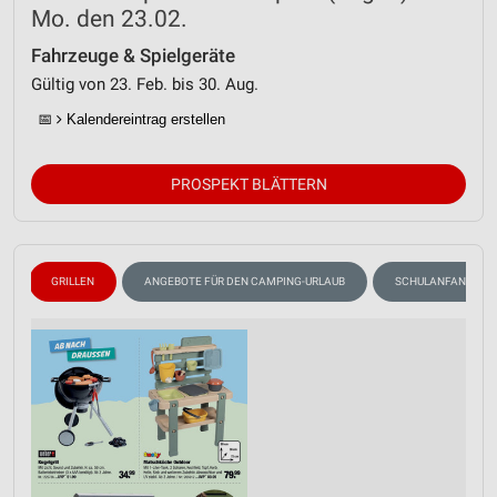
Mo. den 23.02.
Fahrzeuge & Spielgeräte
Gültig von 23. Feb. bis 30. Aug.
📅
Kalendereintrag erstellen
PROSPEKT BLÄTTERN
D
GRILLEN
ANGEBOTE FÜR DEN CAMPING-URLAUB
SCHULANFANG