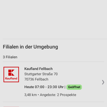
Verwendung von Profilen zur Auswahl
personalisierter Werbung
Erstellung von Profilen zur Personalisierung
von Inhalten
Verwendung von Profilen zur Auswahl
personalisierter Inhalte
Filialen in der Umgebung
Messung der Werbeleistung
3 Filialen
Messung der Performance von Inhalten
Kaufland Fellbach
Analyse von Zielgruppen durch Statistiken oder
Stuttgarter Straße 70
Kombinationen von Daten aus verschiedenen
Quellen
70736 Fellbach
❯
Heute 07:00 - 23:30 Uhr |
Geöffnet
Entwicklung und Verbesserung der Angebote
3,48 km • Angebote: 2 Prospekte
Verwendung reduzierter Daten zur Auswahl von
Inhalten