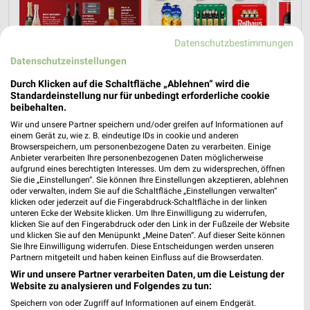
Datenschutzbestimmungen
Datenschutzeinstellungen
Durch Klicken auf die Schaltfläche „Ablehnen“ wird die
Standardeinstellung nur für unbedingt erforderliche cookie
beibehalten.
Jetzt alle "Spirituosen" Themen entdecken!
Wir und unsere Partner speichern und/oder greifen auf Informationen auf
einem Gerät zu, wie z. B. eindeutige IDs in cookie und anderen
Browserspeichern, um personenbezogene Daten zu verarbeiten. Einige
Anbieter verarbeiten Ihre personenbezogenen Daten möglicherweise
aufgrund eines berechtigten Interesses. Um dem zu widersprechen, öffnen
Sie die „Einstellungen“. Sie können Ihre Einstellungen akzeptieren, ablehnen
MEHR PROSPEKTE
oder verwalten, indem Sie auf die Schaltfläche „Einstellungen verwalten“
klicken oder jederzeit auf die Fingerabdruck-Schaltfläche in der linken
unteren Ecke der Website klicken. Um Ihre Einwilligung zu widerrufen,
klicken Sie auf den Fingerabdruck oder den Link in der Fußzeile der Website
und klicken Sie auf den Menüpunkt „Meine Daten“. Auf dieser Seite können
Sie Ihre Einwilligung widerrufen. Diese Entscheidungen werden unseren
Partnern mitgeteilt und haben keinen Einfluss auf die Browserdaten.
Wir und unsere Partner verarbeiten Daten, um die Leistung der
weekli - Prospekte & Angebote App
Website zu analysieren und Folgendes zu tun:
Speichern von oder Zugriff auf Informationen auf einem Endgerät.
Alle Kaufland Angebote immer griffbereit – mit der kostenlosen