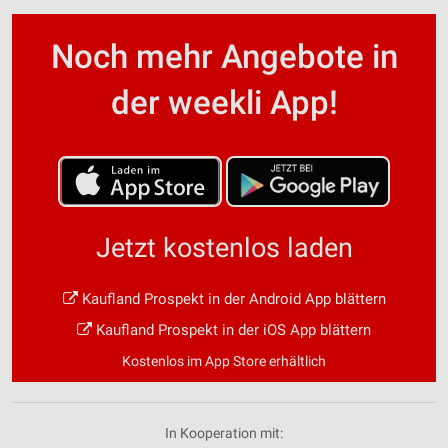
Noch mehr Angebote in
der weekli App!
Jetzt kostenlos laden
Kaufland Prospekt in der Android App blättern
Kaufland Prospekt in der iOS App blättern
Kostenlos im App Store erhältlich
In Kooperation mit: