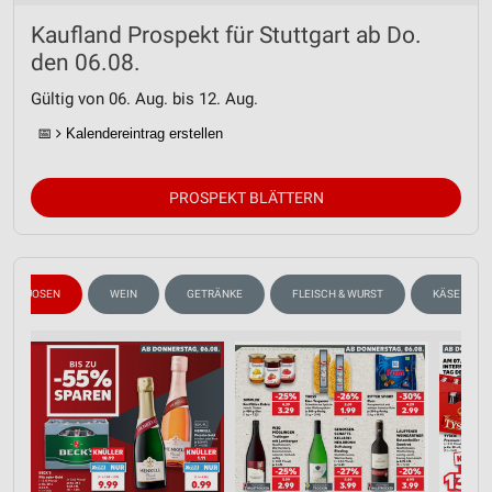
Kaufland Prospekt für Stuttgart ab Do.
den 06.08.
Gültig von 06. Aug. bis 12. Aug.
📅
Kalendereintrag erstellen
PROSPEKT BLÄTTERN
PIRITUOSEN
WEIN
GETRÄNKE
FLEISCH & WURST
KÄSE