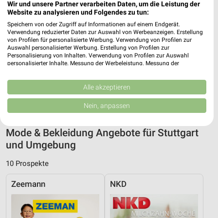
Wir und unsere Partner verarbeiten Daten, um die Leistung der
Website zu analysieren und Folgendes zu tun:
Adresse, Öffnungszeiten und Entfernung für
Speichern von oder Zugriff auf Informationen auf einem Endgerät.
Verwendung reduzierter Daten zur Auswahl von Werbeanzeigen. Erstellung
die Yeans Halle Filiale in Stuttgart
von Profilen für personalisierte Werbung. Verwendung von Profilen zur
Auswahl personalisierter Werbung. Erstellung von Profilen zur
Adresse, Öffnungszeiten und Entfernung alles rund um die
Personalisierung von Inhalten. Verwendung von Profilen zur Auswahl
personalisierter Inhalte. Messung der Werbeleistung. Messung der
Yeans Halle Filiale in Stuttgart. Den schnellsten Weg zu Deiner
Performance von Inhalten. Analyse von Zielgruppen durch Statistiken oder
Lieblingsfiliale kannst Du über die Routen-Funktion finden.
Kombinationen von Daten aus verschiedenen Quellen. Entwicklung und
Wenn Du auf der Suche nach aktuellen Schnäppchen von Yeans
Verbesserung der Angebote. Verwendung reduzierter Daten zur Auswahl
Alle akzeptieren
von Inhalten.
Halle bist, dann schau doch mal in die aktuellen Prospekte und
Daten können außerhalb der Europäischen Union weitergegeben und in die
Nein, anpassen
Angebote. Da ist sicher etwas passendes für Dich dabei.
USA gesendet werden.
Ihre Einwilligung und die cookie Richtlinie gelten ausschließlich für diese
Website/App.
Mode & Bekleidung Angebote für Stuttgart
Partnerliste anzeigen (1 IAB-Anbieter)
und Umgebung
Wir nutzen Ihre Daten für folgende Zwecke:
10 Prospekte
IAB-Verarbeitungszwecke:
Speichern von oder Zugriff auf Informationen
Zeemann
NKD
auf einem Endgerät
Verwendung reduzierter Daten zur Auswahl von
Werbeanzeigen