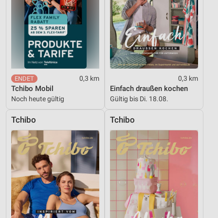
Verwendung reduzierter Daten zur Auswahl von
Inhalten
IAB-Besonderheiten:
Verwendung genauer Standortdaten
Geräte anhand von aktiv angeforderten
Informationen identifizieren
0,3 km
0,3 km
Tchibo Mobil
Einfach draußen kochen
Nicht-IAB-Verarbeitungszwecke:
Noch heute gültig
Gültig bis Di. 18.08.
Notwendig
Tchibo
Tchibo
Performance
Funktional
Werbung