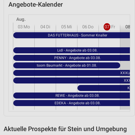
Angebote-Kalender
Aug.
03
Mo
04
Di
05
Mi
06
Do
07
Fr
08
S
DAS FUTTERHAUS - Sommer Knaller
Lidl - Angebote ab 03.08.
PENNY - Angebote ab 03.08.
toom Baumarkt - Angebote ab 01.08.
XXXLutz 
XXXLut
Kauf
REWE - Angebote ab 03.08.
EDEKA - Angebote ab 03.08.
Aktuelle Prospekte für Stein und Umgebung