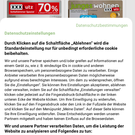
Datenschutzbestimmungen
Datenschutzeinstellungen
Durch Klicken auf die Schaltfläche „Ablehnen“ wird die
Standardeinstellung nur für unbedingt erforderliche cookie
beibehalten.
Wir und unsere Partner speichern und/oder greifen auf Informationen auf
einem Gerät zu, wie z. B. eindeutige IDs in cookie und anderen
Browserspeichern, um personenbezogene Daten zu verarbeiten. Einige
Anbieter verarbeiten Ihre personenbezogenen Daten möglicherweise
aufgrund eines berechtigten Interesses. Um dem zu widersprechen, öffnen
6,6 km
6,6 km
Sie die „Einstellungen“. Sie können Ihre Einstellungen akzeptieren, ablehnen
Schlafzimmer Spezial
Junges Wohnen
oder verwalten, indem Sie auf die Schaltfläche „Einstellungen verwalten“
klicken oder jederzeit auf die Fingerabdruck-Schaltfläche in der linken
Noch heute gültig
Gültig bis Fr. 14.08.
unteren Ecke der Website klicken. Um Ihre Einwilligung zu widerrufen,
klicken Sie auf den Fingerabdruck oder den Link in der Fußzeile der Website
Thomas Philipps
XXXLutz
und klicken Sie auf den Menüpunkt „Meine Daten“. Auf dieser Seite können
Sie Ihre Einwilligung widerrufen. Diese Entscheidungen werden unseren
Partnern mitgeteilt und haben keinen Einfluss auf die Browserdaten.
Wir und unsere Partner verarbeiten Daten, um die Leistung der
Website zu analysieren und Folgendes zu tun: