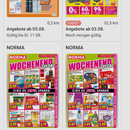
Inhalten
IAB-Besonderheiten:
Verwendung genauer Standortdaten
0,2 km
32,5 km
Angebote ab 05.08.
Angebote ab 03.08.
Geräte anhand von aktiv angeforderten
Gültig bis Di. 11.08.
Noch morgen gültig
Informationen identifizieren
Nicht-IAB-Verarbeitungszwecke:
NORMA
NORMA
Notwendig
Performance
Funktional
Werbung