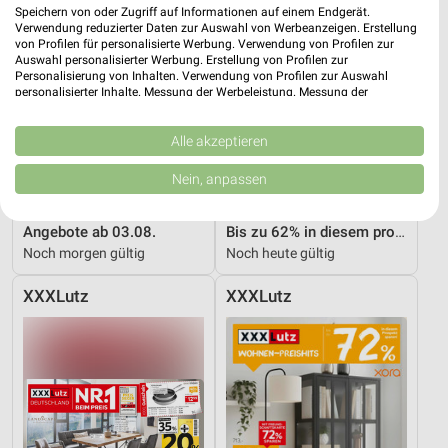
Speichern von oder Zugriff auf Informationen auf einem Endgerät.
Verwendung reduzierter Daten zur Auswahl von Werbeanzeigen. Erstellung
von Profilen für personalisierte Werbung. Verwendung von Profilen zur
Auswahl personalisierter Werbung. Erstellung von Profilen zur
Personalisierung von Inhalten. Verwendung von Profilen zur Auswahl
personalisierter Inhalte. Messung der Werbeleistung. Messung der
Performance von Inhalten. Analyse von Zielgruppen durch Statistiken oder
Kombinationen von Daten aus verschiedenen Quellen. Entwicklung und
Verbesserung der Angebote. Verwendung reduzierter Daten zur Auswahl
Alle akzeptieren
von Inhalten.
Daten können außerhalb der Europäischen Union weitergegeben und in die
Nein, anpassen
USA gesendet werden.
Ihre Einwilligung und die cookie Richtlinie gelten ausschließlich für diese
0,7 km
6,6 km
Website/App.
Angebote ab 03.08.
Bis zu 62% in diesem prospekt
Partnerliste anzeigen (1 IAB-Anbieter)
Noch morgen gültig
Noch heute gültig
Wir nutzen Ihre Daten für folgende Zwecke:
XXXLutz
XXXLutz
IAB-Verarbeitungszwecke:
Speichern von oder Zugriff auf Informationen
auf einem Endgerät
Verwendung reduzierter Daten zur Auswahl von
Werbeanzeigen