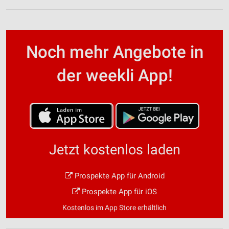
Noch mehr Angebote in
der weekli App!
Jetzt kostenlos laden
Prospekte App für Android
Prospekte App für iOS
Kostenlos im App Store erhältlich