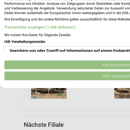
Performance von Inhalten. Analyse von Zielgruppen durch Statistiken oder Kom
und Verbesserung der Angebote. Verwendung reduzierter Daten zur Auswahl von
Daten können außerhalb der Europäischen Union weitergegeben und in die USA 
Ihre Einwilligung und die cookie Richtlinie gelten ausschließlich für diese Websit
Partnerliste anzeigen (1 IAB-Anbieter)
Wir nutzen Ihre Daten für folgende Zwecke:
Jetzt alle "Garten & Balkon" Themen entdecken!
IAB-Verarbeitungszwecke:
Speichern von oder Zugriff auf Informationen auf einem Endgerät
Verwendung reduzierter Daten zur Auswahl von Werbeanzeigen
Alle akzeptiere
Angebote Seite 2
Alu
Erstellung von Profilen für personalisierte Werbung
Nein, anpassen
Verwendung von Profilen zur Auswahl personalisierter Werbung
Erstellung von Profilen zur Personalisierung von Inhalten
Verwendung von Profilen zur Auswahl personalisierter Inhalte
Messung der Werbeleistung
Nächste Filiale