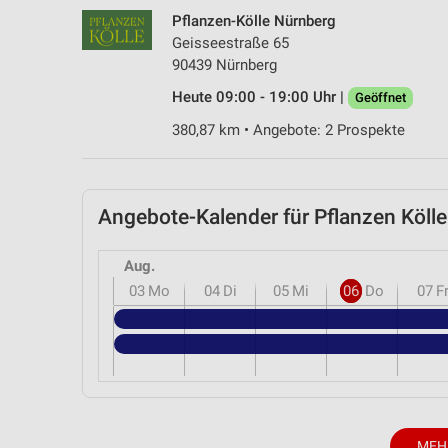
Messung der Performance von Inhalten
Pflanzen-Kölle Nürnberg
Geisseestraße 65
Analyse von Zielgruppen durch Statistiken oder Kombinationen 
90439 Nürnberg
Quellen
Heute 09:00 - 19:00 Uhr |
Geöffnet
Entwicklung und Verbesserung der Angebote
380,87 km • Angebote: 2 Prospekte
Verwendung reduzierter Daten zur Auswahl von Inhalten
IAB-Besonderheiten:
Angebote-Kalender für Pflanzen Köl
Verwendung genauer Standortdaten
Geräte anhand von aktiv angeforderten Informationen identifizie
Aug.
03
Mo
04
Di
05
Mi
06
Do
07
F
Nicht-IAB-Verarbeitungszwecke:
Notwendig
Performance
Funktional
Werbung
MEH