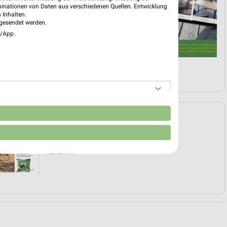
binationen von Daten aus verschiedenen Quellen. Entwicklung
 Inhalten.
gesendet werden.
e/App.
n
Angebote Seite 3
Alu
Auflage
Keramik