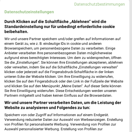
Datenschutzbestimmungen
Nächste Filiale
Datenschutzeinstellungen
Durch Klicken auf die Schaltfläche „Ablehnen“ wird die
JYSK Nürnberg
Standardeinstellung nur für unbedingt erforderliche cookie
Geisseestraße 61-63
beibehalten.
❯
90439 Nürnberg
Wir und unsere Partner speichern und/oder greifen auf Informationen auf
einem Gerät zu, wie z. B. eindeutige IDs in cookie und anderen
Heute 10:00 - 18:30 Uhr |
Geöffnet
Browserspeichern, um personenbezogene Daten zu verarbeiten. Einige
Anbieter verarbeiten Ihre personenbezogenen Daten möglicherweise
380,76 km • Angebote: 2 Prospekte
aufgrund eines berechtigten Interesses. Um dem zu widersprechen, öffnen
Sie die „Einstellungen“. Sie können Ihre Einstellungen akzeptieren, ablehnen
oder verwalten, indem Sie auf die Schaltfläche „Einstellungen verwalten“
klicken oder jederzeit auf die Fingerabdruck-Schaltfläche in der linken
unteren Ecke der Website klicken. Um Ihre Einwilligung zu widerrufen,
Angebote-Kalender für JYSK in Nürnberg
klicken Sie auf den Fingerabdruck oder den Link in der Fußzeile der Website
und klicken Sie auf den Menüpunkt „Meine Daten“. Auf dieser Seite können
und Umgebung
Sie Ihre Einwilligung widerrufen. Diese Entscheidungen werden unseren
Partnern mitgeteilt und haben keinen Einfluss auf die Browserdaten.
Aug.
Wir und unsere Partner verarbeiten Daten, um die Leistung der
Website zu analysieren und Folgendes zu tun:
10
Mo
11
Di
12
Mi
13
Do
14
Fr
15
S
Speichern von oder Zugriff auf Informationen auf einem Endgerät.
JYSK - Gartenabverkauf
Verwendung reduzierter Daten zur Auswahl von Werbeanzeigen. Erstellung
von Profilen für personalisierte Werbung. Verwendung von Profilen zur
JYSK - Spare bis zu 70%
Auswahl personalisierter Werbung. Erstellung von Profilen zur