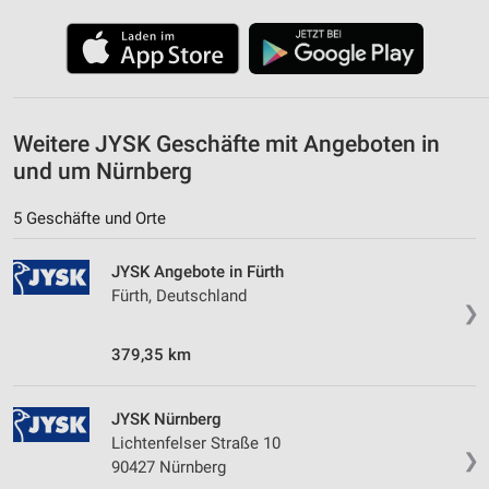
personalisierter Werbung
Erstellung von Profilen zur Personalisierung
von Inhalten
Verwendung von Profilen zur Auswahl
personalisierter Inhalte
Weitere JYSK Geschäfte mit Angeboten in
und um Nürnberg
Messung der Werbeleistung
5 Geschäfte und Orte
Messung der Performance von Inhalten
Analyse von Zielgruppen durch Statistiken oder
JYSK Angebote in Fürth
Kombinationen von Daten aus verschiedenen
Fürth, Deutschland
Quellen
❯
Entwicklung und Verbesserung der Angebote
379,35 km
Verwendung reduzierter Daten zur Auswahl von
Inhalten
JYSK Nürnberg
Lichtenfelser Straße 10
IAB-Besonderheiten:
❯
90427 Nürnberg
Verwendung genauer Standortdaten