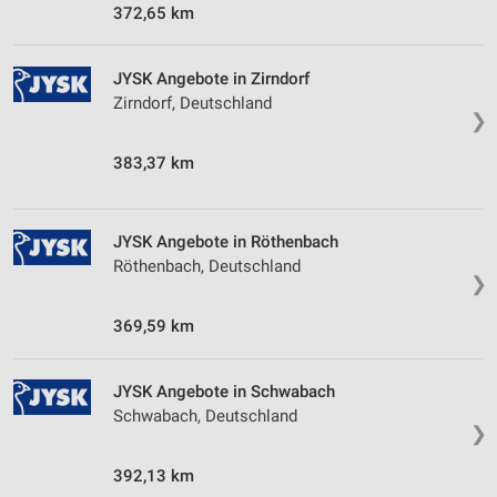
372,65 km
Geräte anhand von aktiv angeforderten
Informationen identifizieren
JYSK Angebote in Zirndorf
Nicht-IAB-Verarbeitungszwecke:
Zirndorf, Deutschland
❯
Notwendig
383,37 km
Performance
Funktional
JYSK Angebote in Röthenbach
Werbung
Röthenbach, Deutschland
❯
369,59 km
JYSK Angebote in Schwabach
Schwabach, Deutschland
❯
392,13 km