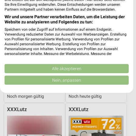
Sie Ihre Einwilligung widerrufen. Diese Entscheidungen werden unseren
Partnern mitgeteilt und haben keinen Einfluss auf die Browserdaten.
Wir und unsere Partner verarbeiten Daten, um die Leistung der
Website zu analysieren und Folgendes zu tun:
Speichern von oder Zugriff auf Informationen auf einem Endgerät.
Verwendung reduzierter Daten zur Auswahl von Werbeanzeigen. Erstellung
von Profilen für personalisierte Werbung. Verwendung von Profilen zur
Auswahl personalisierter Werbung. Erstellung von Profilen zur
Personalisierung von Inhalten. Verwendung von Profilen zur Auswahl
personalisierter Inhalte. Messung der Werbeleistung. Messung der
Performance von Inhalten. Analyse von Zielgruppen durch Statistiken oder
Kombinationen von Daten aus verschiedenen Quellen. Entwicklung und
Verbesserung der Angebote. Verwendung reduzierter Daten zur Auswahl
Alle akzeptieren
von Inhalten.
Daten können außerhalb der Europäischen Union weitergegeben und in die
Nein, anpassen
USA gesendet werden.
13,8 km
11,5 km
Angebote ab 03.08.
Bis zu 62% in diesem prospekt
Ihre Einwilligung und die cookie Richtlinie gelten ausschließlich für diese
Website/App.
Noch morgen gültig
Noch heute gültig
Partnerliste anzeigen (1 IAB-Anbieter)
XXXLutz
XXXLutz
Wir nutzen Ihre Daten für folgende Zwecke:
IAB-Verarbeitungszwecke:
Speichern von oder Zugriff auf Informationen
auf einem Endgerät