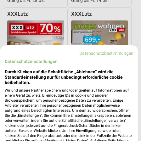
Gültig bis Fr. 28.08.
Gültig bis Fr. 14.08.
XXXLutz
XXXLutz
Datenschutzbestimmungen
Datenschutzeinstellungen
Durch Klicken auf die Schaltfläche „Ablehnen“ wird die
Standardeinstellung nur für unbedingt erforderliche cookie
beibehalten.
Wir und unsere Partner speichern und/oder greifen auf Informationen auf
einem Gerät zu, wie z. B. eindeutige IDs in cookie und anderen
Browserspeichern, um personenbezogene Daten zu verarbeiten. Einige
Anbieter verarbeiten Ihre personenbezogenen Daten möglicherweise
11,5 km
11,5 km
aufgrund eines berechtigten Interesses. Um dem zu widersprechen, öffnen
Schlafzimmer Spezial
Junges Wohnen
Sie die „Einstellungen“. Sie können Ihre Einstellungen akzeptieren, ablehnen
Noch heute gültig
Gültig bis Fr. 14.08.
oder verwalten, indem Sie auf die Schaltfläche „Einstellungen verwalten“
klicken oder jederzeit auf die Fingerabdruck-Schaltfläche in der linken
unteren Ecke der Website klicken. Um Ihre Einwilligung zu widerrufen,
Thomas Philipps
XXXLutz
klicken Sie auf den Fingerabdruck oder den Link in der Fußzeile der Website
und klicken Sie auf den Menüpunkt „Meine Daten“. Auf dieser Seite können