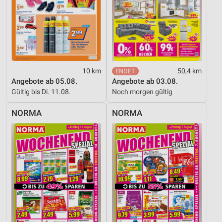
Entwicklung und Verbesserung der Angebote
Verwendung reduzierter Daten zur Auswahl von
Inhalten
IAB-Besonderheiten:
10 km
50,4 km
Verwendung genauer Standortdaten
Angebote ab 05.08.
Angebote ab 03.08.
Gültig bis Di. 11.08.
Noch morgen gültig
Geräte anhand von aktiv angeforderten
Informationen identifizieren
NORMA
NORMA
Nicht-IAB-Verarbeitungszwecke:
Notwendig
Performance
Funktional
Werbung