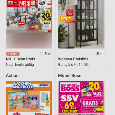
Verwendung reduzierter Daten zur Auswahl von
Werbeanzeigen
Erstellung von Profilen für personalisierte
Werbung
Verwendung von Profilen zur Auswahl
personalisierter Werbung
Erstellung von Profilen zur Personalisierung
11,5 km
11,5 km
von Inhalten
NR. 1 Beim Preis
Wohnen-Preishits
Noch heute gültig
Gültig bis Fr. 14.08.
Verwendung von Profilen zur Auswahl
personalisierter Inhalte
Action
Möbel Boss
Messung der Werbeleistung
Messung der Performance von Inhalten
Analyse von Zielgruppen durch Statistiken oder
Kombinationen von Daten aus verschiedenen
Quellen