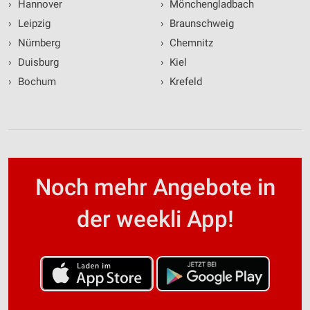
›
Hannover
›
Mönchengladbach
›
Leipzig
›
Braunschweig
›
Nürnberg
›
Chemnitz
›
Duisburg
›
Kiel
›
Bochum
›
Krefeld
Noch mehr Angebote in
der weekli App!