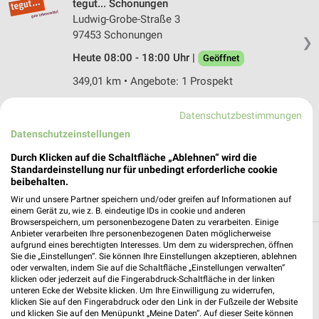
tegut... Schonungen
Ludwig-Grobe-Straße 3
97453 Schonungen
❯
Heute 08:00 - 18:00 Uhr |
Geöffnet
349,01 km • Angebote: 1 Prospekt
Datenschutzbestimmungen
Sczygiel & Pfrang Grafenrheinfeld
Datenschutzeinstellungen
Brückenstraße 35
97506 Grafenrheinfeld
Durch Klicken auf die Schaltfläche „Ablehnen“ wird die
❯
Standardeinstellung nur für unbedingt erforderliche cookie
Heute 08:00 - 19:00 Uhr |
Geöffnet
beibehalten.
Wir und unsere Partner speichern und/oder greifen auf Informationen auf
357,77 km • Angebote: 1 Prospekt
einem Gerät zu, wie z. B. eindeutige IDs in cookie und anderen
Browserspeichern, um personenbezogene Daten zu verarbeiten. Einige
Anbieter verarbeiten Ihre personenbezogenen Daten möglicherweise
aufgrund eines berechtigten Interesses. Um dem zu widersprechen, öffnen
Supermärkte Angebote und Prospekte für
Sie die „Einstellungen“. Sie können Ihre Einstellungen akzeptieren, ablehnen
Schweinfurt
oder verwalten, indem Sie auf die Schaltfläche „Einstellungen verwalten“
klicken oder jederzeit auf die Fingerabdruck-Schaltfläche in der linken
unteren Ecke der Website klicken. Um Ihre Einwilligung zu widerrufen,
18 Prospekte
klicken Sie auf den Fingerabdruck oder den Link in der Fußzeile der Website
und klicken Sie auf den Menüpunkt „Meine Daten“. Auf dieser Seite können