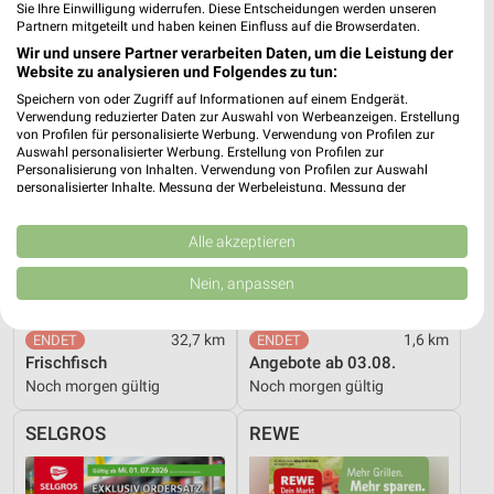
Sie Ihre Einwilligung widerrufen. Diese Entscheidungen werden unseren
SELGROS
nahkauf
Partnern mitgeteilt und haben keinen Einfluss auf die Browserdaten.
Wir und unsere Partner verarbeiten Daten, um die Leistung der
Website zu analysieren und Folgendes zu tun:
Speichern von oder Zugriff auf Informationen auf einem Endgerät.
Verwendung reduzierter Daten zur Auswahl von Werbeanzeigen. Erstellung
von Profilen für personalisierte Werbung. Verwendung von Profilen zur
Auswahl personalisierter Werbung. Erstellung von Profilen zur
Personalisierung von Inhalten. Verwendung von Profilen zur Auswahl
personalisierter Inhalte. Messung der Werbeleistung. Messung der
Performance von Inhalten. Analyse von Zielgruppen durch Statistiken oder
Kombinationen von Daten aus verschiedenen Quellen. Entwicklung und
Verbesserung der Angebote. Verwendung reduzierter Daten zur Auswahl
Alle akzeptieren
von Inhalten.
Daten können außerhalb der Europäischen Union weitergegeben und in die
Nein, anpassen
USA gesendet werden.
Ihre Einwilligung und die cookie Richtlinie gelten ausschließlich für diese
Website/App.
32,7 km
1,6 km
Frischfisch
Angebote ab 03.08.
Partnerliste anzeigen (1 IAB-Anbieter)
Noch morgen gültig
Noch morgen gültig
Wir nutzen Ihre Daten für folgende Zwecke:
IAB-Verarbeitungszwecke:
SELGROS
REWE
Speichern von oder Zugriff auf Informationen
auf einem Endgerät