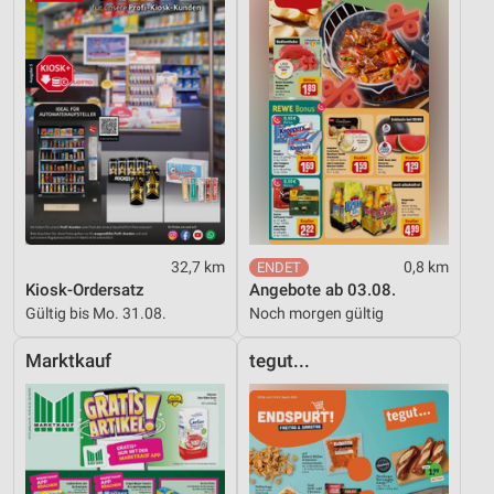
Verwendung reduzierter Daten zur Auswahl von
Werbeanzeigen
Erstellung von Profilen für personalisierte
Werbung
Verwendung von Profilen zur Auswahl
personalisierter Werbung
Erstellung von Profilen zur Personalisierung
von Inhalten
32,7 km
0,8 km
Verwendung von Profilen zur Auswahl
Kiosk-Ordersatz
Angebote ab 03.08.
personalisierter Inhalte
Gültig bis Mo. 31.08.
Noch morgen gültig
Messung der Werbeleistung
Marktkauf
tegut...
Messung der Performance von Inhalten
Analyse von Zielgruppen durch Statistiken oder
Kombinationen von Daten aus verschiedenen
Quellen