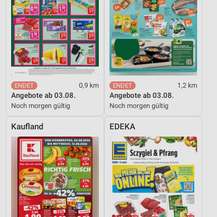
Entwicklung und Verbesserung der Angebote
Verwendung reduzierter Daten zur Auswahl von
Inhalten
IAB-Besonderheiten:
Verwendung genauer Standortdaten
0,9 km
1,2 km
Geräte anhand von aktiv angeforderten
Angebote ab 03.08.
Angebote ab 03.08.
Informationen identifizieren
Noch morgen gültig
Noch morgen gültig
Nicht-IAB-Verarbeitungszwecke:
Kaufland
EDEKA
Notwendig
Performance
Funktional
Werbung