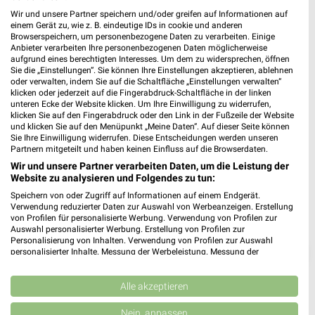
Wir und unsere Partner speichern und/oder greifen auf Informationen auf
einem Gerät zu, wie z. B. eindeutige IDs in cookie und anderen
Browserspeichern, um personenbezogene Daten zu verarbeiten. Einige
Anbieter verarbeiten Ihre personenbezogenen Daten möglicherweise
aufgrund eines berechtigten Interesses. Um dem zu widersprechen, öffnen
Sie die „Einstellungen“. Sie können Ihre Einstellungen akzeptieren, ablehnen
Jetzt alle "Waschmaschinen, Trockner & Kühlschrank"
oder verwalten, indem Sie auf die Schaltfläche „Einstellungen verwalten“
Themen entdecken!
klicken oder jederzeit auf die Fingerabdruck-Schaltfläche in der linken
unteren Ecke der Website klicken. Um Ihre Einwilligung zu widerrufen,
klicken Sie auf den Fingerabdruck oder den Link in der Fußzeile der Website
und klicken Sie auf den Menüpunkt „Meine Daten“. Auf dieser Seite können
Sie Ihre Einwilligung widerrufen. Diese Entscheidungen werden unseren
Partnern mitgeteilt und haben keinen Einfluss auf die Browserdaten.
Wir und unsere Partner verarbeiten Daten, um die Leistung der
Website zu analysieren und Folgendes zu tun:
Speichern von oder Zugriff auf Informationen auf einem Endgerät.
Verwendung reduzierter Daten zur Auswahl von Werbeanzeigen. Erstellung
von Profilen für personalisierte Werbung. Verwendung von Profilen zur
Auswahl personalisierter Werbung. Erstellung von Profilen zur
Personalisierung von Inhalten. Verwendung von Profilen zur Auswahl
❯
personalisierter Inhalte. Messung der Werbeleistung. Messung der
Performance von Inhalten. Analyse von Zielgruppen durch Statistiken oder
Kombinationen von Daten aus verschiedenen Quellen. Entwicklung und
Verbesserung der Angebote. Verwendung reduzierter Daten zur Auswahl
Alle akzeptieren
von Inhalten.
Daten können außerhalb der Europäischen Union weitergegeben und in die
Nein, anpassen