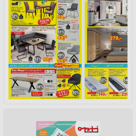
personalisierter Inhalte
Messung der Werbeleistung
Messung der Performance von Inhalten
Analyse von Zielgruppen durch Statistiken oder
Kombinationen von Daten aus verschiedenen
Quellen
Entwicklung und Verbesserung der Angebote
Verwendung reduzierter Daten zur Auswahl von
Inhalten
IAB-Besonderheiten:
Verwendung genauer Standortdaten
Geräte anhand von aktiv angeforderten
Informationen identifizieren
Nicht-IAB-Verarbeitungszwecke: