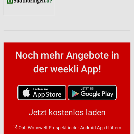
Noch mehr Angebote in
der weekli App!
Jetzt kostenlos laden
Opti Wohnwelt Prospekt in der Android App blättern