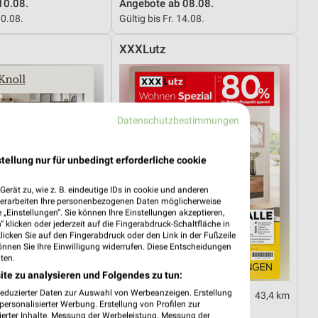
10.08.
Angebote ab 08.08.
10.08.
Gültig bis Fr. 14.08.
XXXLutz
Datenschutzbestimmungen
tellung nur für unbedingt erforderliche cookie
erät zu, wie z. B. eindeutige IDs in cookie und anderen
verarbeiten Ihre personenbezogenen Daten möglicherweise
„Einstellungen“. Sie können Ihre Einstellungen akzeptieren,
 klicken oder jederzeit auf die Fingerabdruck-Schaltfläche in
klicken Sie auf den Fingerabdruck oder den Link in der Fußzeile
önnen Sie Ihre Einwilligung widerrufen. Diese Entscheidungen
ten.
ite zu analysieren und Folgendes zu tun:
reduzierter Daten zur Auswahl von Werbeanzeigen. Erstellung
43,4 km
43,4 km
ersonalisierter Werbung. Erstellung von Profilen zur
Wohnen Spezial
ierter Inhalte. Messung der Werbeleistung. Messung der