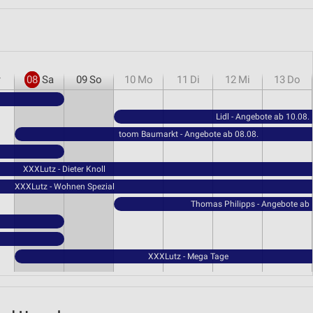
r
08
Sa
09
So
10
Mo
11
Di
12
Mi
13
Do
Lidl - Angebote ab 10.08.
toom Baumarkt - Angebote ab 08.08.
XXXLutz - Dieter Knoll
XXXLutz - Wohnen Spezial
Thomas Philipps - Angebote ab 
XXXLutz - Mega Tage