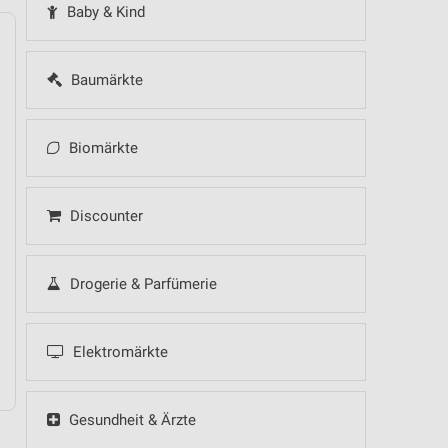
Baby & Kind
Baumärkte
14
Fr
15
Sa
16
So
17
Mo
18
Di
19
Mi
Biomärkte
Discounter
Drogerie & Parfümerie
10.08.
Elektromärkte
Gesundheit & Ärzte