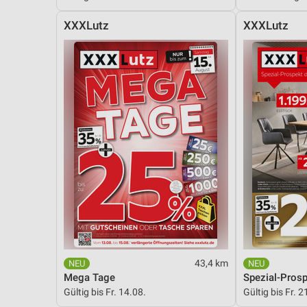
Messung der Performance von Inhalten
XXXLutz
XXXLutz
Analyse von Zielgruppen durch Statistiken oder Kombinationen 
Quellen
Entwicklung und Verbesserung der Angebote
Verwendung reduzierter Daten zur Auswahl von Inhalten
IAB-Besonderheiten:
Verwendung genauer Standortdaten
Geräte anhand von aktiv angeforderten Informationen identifizie
Nicht-IAB-Verarbeitungszwecke:
Notwendig
Performance
43,4 km
Mega Tage
Spezial-Pros
Funktional
Gültig bis Fr. 14.08.
Gültig bis Fr. 2
Werbung