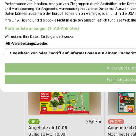
Noch heute gültig
Gültig bis Fr. 1
Performance von Inhalten. Analyse von Zielgruppen durch Statistiken oder Kom
und Verbesserung der Angebote. Verwendung reduzierter Daten zur Auswahl von
Daten können außerhalb der Europäischen Union weitergegeben und in die USA 
Thomas Philipps
REWE
Ihre Einwilligung und die cookie Richtlinie gelten ausschließlich für diese Websit
Partnerliste anzeigen (1 IAB-Anbieter)
Wir nutzen Ihre Daten für folgende Zwecke:
IAB-Verarbeitungszwecke:
Speichern von oder Zugriff auf Informationen auf einem Endgerät
Verwendung reduzierter Daten zur Auswahl von Werbeanzeigen
Alle akzeptiere
Erstellung von Profilen für personalisierte Werbung
Nein, anpassen
Verwendung von Profilen zur Auswahl personalisierter Werbung
Erstellung von Profilen zur Personalisierung von Inhalten
Verwendung von Profilen zur Auswahl personalisierter Inhalte
29,6 km
Angebote ab 10.08.
Angebote ab 
Messung der Werbeleistung
Gültig ab Mo. 10.08.
Noch heute gül