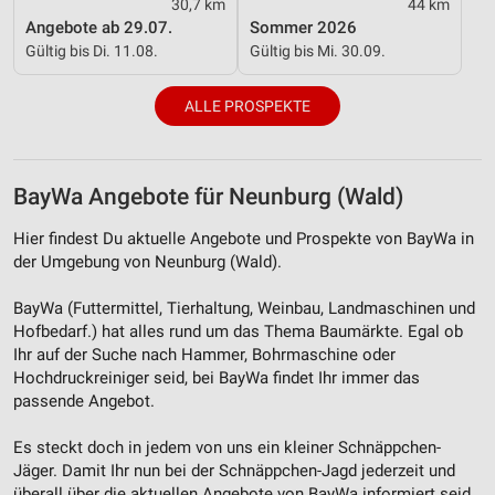
Geräte anhand von aktiv angeforderten
30,7 km
44 km
Informationen identifizieren
Angebote ab 29.07.
Sommer 2026
Gültig bis Di. 11.08.
Gültig bis Mi. 30.09.
Nicht-IAB-Verarbeitungszwecke:
Notwendig
ALLE PROSPEKTE
Performance
Funktional
BayWa Angebote für Neunburg (Wald)
Werbung
Hier findest Du aktuelle Angebote und Prospekte von BayWa in
der Umgebung von Neunburg (Wald).
BayWa (Futtermittel, Tierhaltung, Weinbau, Landmaschinen und
Hofbedarf.) hat alles rund um das Thema Baumärkte. Egal ob
Ihr auf der Suche nach Hammer, Bohrmaschine oder
Hochdruckreiniger seid, bei BayWa findet Ihr immer das
passende Angebot.
Es steckt doch in jedem von uns ein kleiner Schnäppchen-
Jäger. Damit Ihr nun bei der Schnäppchen-Jagd jederzeit und
überall über die aktuellen Angebote von BayWa informiert seid,