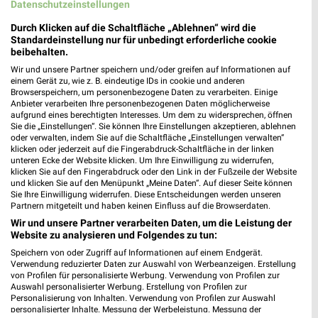
Datenschutzeinstellungen
Durch Klicken auf die Schaltfläche „Ablehnen“ wird die
BayWa Angebote in Schwarzenfeld
Standardeinstellung nur für unbedingt erforderliche cookie
Schwarzenfeld, Deutschland
beibehalten.
❯
Wir und unsere Partner speichern und/oder greifen auf Informationen auf
einem Gerät zu, wie z. B. eindeutige IDs in cookie und anderen
359,57 km
Browserspeichern, um personenbezogene Daten zu verarbeiten. Einige
Anbieter verarbeiten Ihre personenbezogenen Daten möglicherweise
aufgrund eines berechtigten Interesses. Um dem zu widersprechen, öffnen
Baumärkte Angebote für Neunburg (Wald)
Sie die „Einstellungen“. Sie können Ihre Einstellungen akzeptieren, ablehnen
oder verwalten, indem Sie auf die Schaltfläche „Einstellungen verwalten“
und Umgebung
klicken oder jederzeit auf die Fingerabdruck-Schaltfläche in der linken
unteren Ecke der Website klicken. Um Ihre Einwilligung zu widerrufen,
klicken Sie auf den Fingerabdruck oder den Link in der Fußzeile der Website
6 Prospekte
und klicken Sie auf den Menüpunkt „Meine Daten“. Auf dieser Seite können
Sie Ihre Einwilligung widerrufen. Diese Entscheidungen werden unseren
toom Baumarkt
BAUHAUS
Partnern mitgeteilt und haben keinen Einfluss auf die Browserdaten.
Wir und unsere Partner verarbeiten Daten, um die Leistung der
Website zu analysieren und Folgendes zu tun:
Speichern von oder Zugriff auf Informationen auf einem Endgerät.
Verwendung reduzierter Daten zur Auswahl von Werbeanzeigen. Erstellung
von Profilen für personalisierte Werbung. Verwendung von Profilen zur
Auswahl personalisierter Werbung. Erstellung von Profilen zur
Personalisierung von Inhalten. Verwendung von Profilen zur Auswahl
personalisierter Inhalte. Messung der Werbeleistung. Messung der