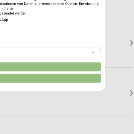
binationen von Daten aus verschiedenen Quellen. Entwicklung
 Inhalten.
gesendet werden.
e/App.
❯
n
❯