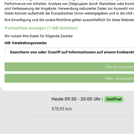
Performance von Inhalten. Analyse von Zielgruppen durch Statistiken oder Kom
und Verbesserung der Angebote. Verwendung reduzierter Daten zur Auswahl von
Daten können außerhalb der Europäischen Union weitergegeben und in die USA 
Ihre Einwilligung und die cookie Richtlinie gelten ausschließlich für diese Websit
Rofu Kinderland Saarbrücken
Partnerliste anzeigen (1 IAB-Anbieter)
Am Torhaus 56
Wir nutzen Ihre Daten für folgende Zwecke:
66113 Saarbrücken
IAB-Verarbeitungszwecke:
Heute 09:30 - 19:00 Uhr |
Geöffnet
Speichern von oder Zugriff auf Informationen auf einem Endgerät
578,92 km • Angebote: 3 Prospekte
Verwendung reduzierter Daten zur Auswahl von Werbeanzeigen
Alle akzeptiere
Ernsting's family Saarbrücken
Erstellung von Profilen für personalisierte Werbung
Nein, anpassen
Triererstraße 1
Verwendung von Profilen zur Auswahl personalisierter Werbung
66111 Saarbrücken
Heute 09:30 - 20:00 Uhr |
Geöffnet
Erstellung von Profilen zur Personalisierung von Inhalten
578,95 km
Verwendung von Profilen zur Auswahl personalisierter Inhalte
Messung der Werbeleistung