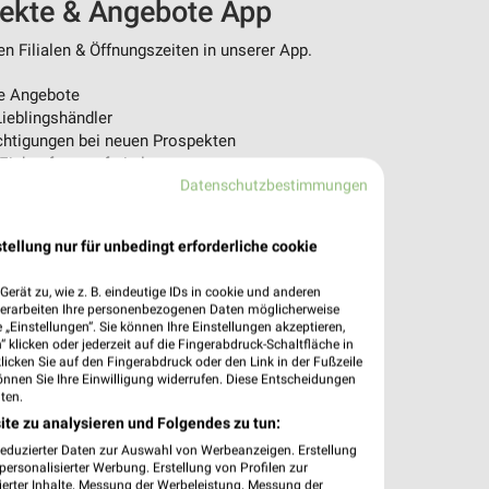
pekte & Angebote App
n Filialen & Öffnungszeiten in unserer App.
e Angebote
ieblingshändler
htigungen bei neuen Prospekten
 Einkauf stressfrei planen
Datenschutzbestimmungen
 App jetzt laden oder QR-Code scannen.
tellung nur für unbedingt erforderliche cookie
erät zu, wie z. B. eindeutige IDs in cookie und anderen
verarbeiten Ihre personenbezogenen Daten möglicherweise
„Einstellungen“. Sie können Ihre Einstellungen akzeptieren,
 klicken oder jederzeit auf die Fingerabdruck-Schaltfläche in
klicken Sie auf den Fingerabdruck oder den Link in der Fußzeile
önnen Sie Ihre Einwilligung widerrufen. Diese Entscheidungen
ten.
ite zu analysieren und Folgendes zu tun:
reduzierter Daten zur Auswahl von Werbeanzeigen. Erstellung
ersonalisierter Werbung. Erstellung von Profilen zur
ierter Inhalte. Messung der Werbeleistung. Messung der