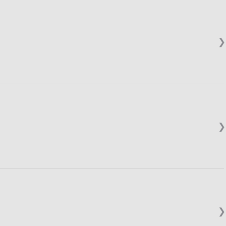
❯
❯
❯