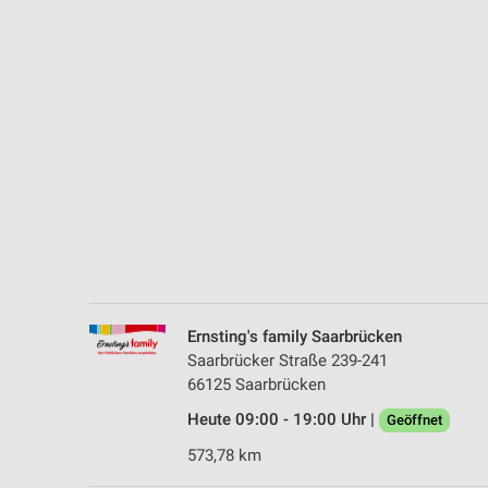
Messung der Performance von Inhalten
Analyse von Zielgruppen durch Statistiken oder Kombinationen 
Quellen
Entwicklung und Verbesserung der Angebote
Verwendung reduzierter Daten zur Auswahl von Inhalten
IAB-Besonderheiten:
Verwendung genauer Standortdaten
Geräte anhand von aktiv angeforderten Informationen identifizie
Nicht-IAB-Verarbeitungszwecke:
Ernsting's family Saarbrücken
Notwendig
Saarbrücker Straße 239-241
66125 Saarbrücken
Performance
Heute 09:00 - 19:00 Uhr |
Geöffnet
Funktional
573,78 km
Werbung