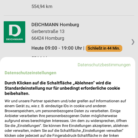
554,94 km
DEICHMANN Homburg
Gerberstraße 13
66424 Homburg
❯
Heute 09:00 - 19:00 Uhr |
Schließt in 44 Min.
554,14 km
Datenschutzbestimmungen
Datenschutzeinstellungen
DEICHMANN Zweibrücken
Durch Klicken auf die Schaltfläche „Ablehnen“ wird die
Saarpfalzstraße 12
Standardeinstellung nur für unbedingt erforderliche cookie
66482 Zweibrücken
❯
beibehalten.
Heute 09:00 - 19:00 Uhr |
Schließt in 44 Min.
Wir und unsere Partner speichern und/oder greifen auf Informationen auf
einem Gerät zu, wie z. B. eindeutige IDs in cookie und anderen
558,62 km
Browserspeichern, um personenbezogene Daten zu verarbeiten. Einige
Anbieter verarbeiten Ihre personenbezogenen Daten möglicherweise
aufgrund eines berechtigten Interesses. Um dem zu widersprechen, öffnen
Sie die „Einstellungen“. Sie können Ihre Einstellungen akzeptieren, ablehnen
RENO Freisen
oder verwalten, indem Sie auf die Schaltfläche „Einstellungen verwalten“
Bahnhofstraße 50
klicken oder jederzeit auf die Fingerabdruck-Schaltfläche in der linken