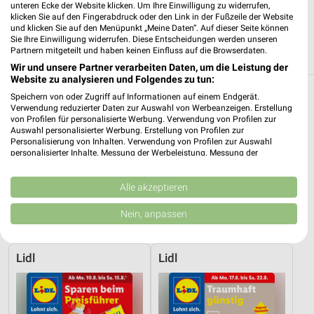
unteren Ecke der Website klicken. Um Ihre Einwilligung zu widerrufen,
66629 Freisen
❯
klicken Sie auf den Fingerabdruck oder den Link in der Fußzeile der Website
und klicken Sie auf den Menüpunkt „Meine Daten“. Auf dieser Seite können
Heute 09:00 - 19:00 Uhr |
Schließt in 44 Min.
Sie Ihre Einwilligung widerrufen. Diese Entscheidungen werden unseren
Partnern mitgeteilt und haben keinen Einfluss auf die Browserdaten.
542,47 km • Angebote: 1 Prospekt
Wir und unsere Partner verarbeiten Daten, um die Leistung der
Website zu analysieren und Folgendes zu tun:
Schuhe Filialen in Schwalbach
Speichern von oder Zugriff auf Informationen auf einem Endgerät.
Verwendung reduzierter Daten zur Auswahl von Werbeanzeigen. Erstellung
von Profilen für personalisierte Werbung. Verwendung von Profilen zur
Egal ob Deichmann oder viele mehr in Schwalbach und
Auswahl personalisierter Werbung. Erstellung von Profilen zur
Umgebung findest Du alles zum Thema Schuhe. Finde hier
Personalisierung von Inhalten. Verwendung von Profilen zur Auswahl
personalisierter Inhalte. Messung der Werbeleistung. Messung der
Filialen und Öffnungszeiten.
Performance von Inhalten. Analyse von Zielgruppen durch Statistiken oder
Kombinationen von Daten aus verschiedenen Quellen. Entwicklung und
Aktuelle Prospekte für Schwalbach und
Verbesserung der Angebote. Verwendung reduzierter Daten zur Auswahl
Alle akzeptieren
von Inhalten.
Umgebung
Daten können außerhalb der Europäischen Union weitergegeben und in die
Nein, anpassen
USA gesendet werden.
14 Prospekte
Ihre Einwilligung und die cookie Richtlinie gelten ausschließlich für diese
Website/App.
Lidl
Lidl
Partnerliste anzeigen (1 IAB-Anbieter)
Wir nutzen Ihre Daten für folgende Zwecke:
IAB-Verarbeitungszwecke: