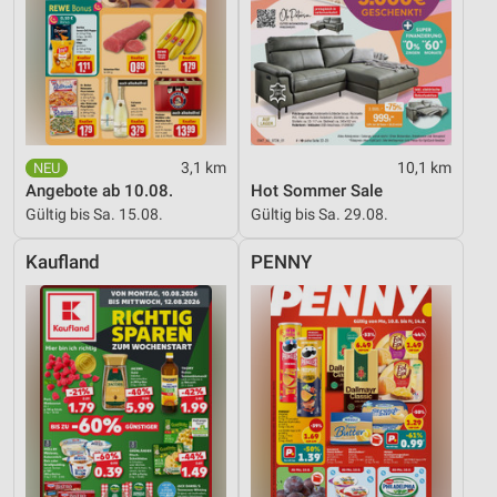
Kombinationen von Daten aus verschiedenen
Quellen
Entwicklung und Verbesserung der Angebote
Verwendung reduzierter Daten zur Auswahl von
Inhalten
3,1 km
10,1 km
IAB-Besonderheiten:
Angebote ab 10.08.
Hot Sommer Sale
Verwendung genauer Standortdaten
Gültig bis Sa. 15.08.
Gültig bis Sa. 29.08.
Geräte anhand von aktiv angeforderten
Kaufland
PENNY
Informationen identifizieren
Nicht-IAB-Verarbeitungszwecke:
Notwendig
Performance
Funktional
Werbung