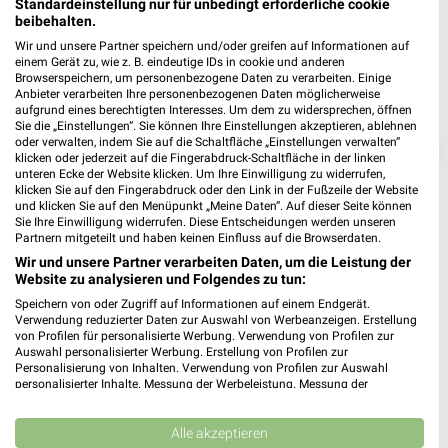
Standardeinstellung nur für unbedingt erforderliche cookie
beibehalten.
Wir und unsere Partner speichern und/oder greifen auf Informationen auf
einem Gerät zu, wie z. B. eindeutige IDs in cookie und anderen
Browserspeichern, um personenbezogene Daten zu verarbeiten. Einige
Anbieter verarbeiten Ihre personenbezogenen Daten möglicherweise
aufgrund eines berechtigten Interesses. Um dem zu widersprechen, öffnen
Sie die „Einstellungen“. Sie können Ihre Einstellungen akzeptieren, ablehnen
oder verwalten, indem Sie auf die Schaltfläche „Einstellungen verwalten“
❯
klicken oder jederzeit auf die Fingerabdruck-Schaltfläche in der linken
unteren Ecke der Website klicken. Um Ihre Einwilligung zu widerrufen,
klicken Sie auf den Fingerabdruck oder den Link in der Fußzeile der Website
und klicken Sie auf den Menüpunkt „Meine Daten“. Auf dieser Seite können
Sie Ihre Einwilligung widerrufen. Diese Entscheidungen werden unseren
Partnern mitgeteilt und haben keinen Einfluss auf die Browserdaten.
Wir und unsere Partner verarbeiten Daten, um die Leistung der
Website zu analysieren und Folgendes zu tun:
Speichern von oder Zugriff auf Informationen auf einem Endgerät.
Verwendung reduzierter Daten zur Auswahl von Werbeanzeigen. Erstellung
von Profilen für personalisierte Werbung. Verwendung von Profilen zur
Auswahl personalisierter Werbung. Erstellung von Profilen zur
ROFU Prospekt für Perl ab Mo. den
Personalisierung von Inhalten. Verwendung von Profilen zur Auswahl
personalisierter Inhalte. Messung der Werbeleistung. Messung der
27.04.
Performance von Inhalten. Analyse von Zielgruppen durch Statistiken oder
Kombinationen von Daten aus verschiedenen Quellen. Entwicklung und
Sommerkatalog 2026
Verbesserung der Angebote. Verwendung reduzierter Daten zur Auswahl
Alle akzeptieren
von Inhalten.